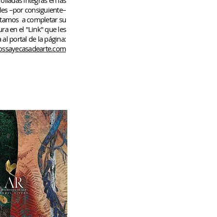
rolladas
íntegras en las
les –por consiguiente–
rtamos
a completar su
ura en el "Link" que les
 al portal de la página:
ssayecasadearte.com