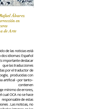
Rafael Álvarez
urrección en
ceres
 / Marzo-Abril / 2024
sa de Arte
do de las noticias está
n dos idiomas: Español
 Es importante destacar
que las traducciones
das por el traductor de
oogle,
producidas con
ia artificial –por tanto–
contienen
aje
mínimo
de errores,
el cual OCA no se hace
responsable de estas
iones
. Las noticias, no