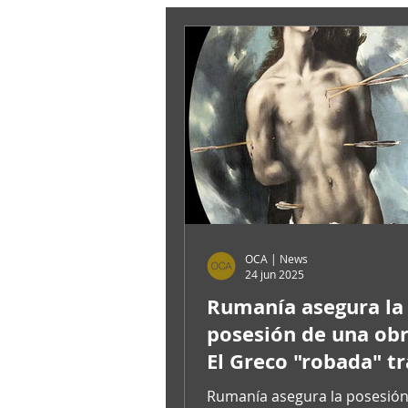
OCA | News
24 jun 2025
Rumanía asegura la
posesión de una ob
El Greco "robada" tr
revelación, por part
Rumanía asegura la posesión