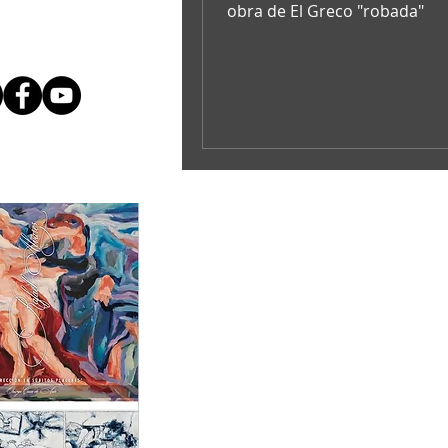
documentos judicial
obra de El Greco "robada"
que Dmitry Rybolov
su propietario.