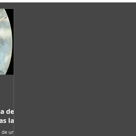
ra de
as la
e de
 de una