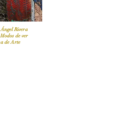
 Ángel Rivera
 Modos de ver
sa de Arte
 / Marzo-Abril / 2024