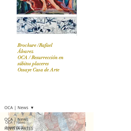
Brochure /Rafael
Álvarez
OCA /
Resurrección en
OCA|News 31 / Marzo-Abril / 2024
súbitos placeres
Ossaye Casa de Arte
OCA | NEWS
OCA | News
OCA | News
OCA | News
3 sept 2025
REVISTA ARTES