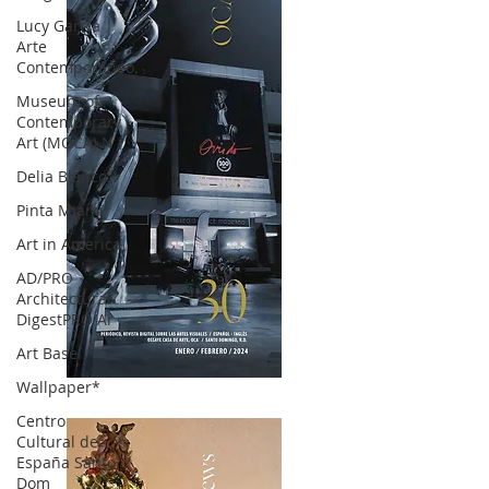
Lucy García |
Arte
Contemporáneo.
Museum of
Contemporary
Art (MOCA) N
Delia Blanco
Pinta Miami
Art in America
AD/PRO
Architectural
DigestPRO Ar
Art Basel
Wallpaper*
OCA|News 30 /Enero-Febrero / 2024
Centro
Cultural de
España Santo
Dom