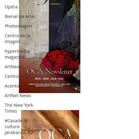
Opera
Bienal de artes
Photoimagen
Centro de la
Imagen
hypermedia
magazine
ArtNexus
Centro León
Acento
ArtNet News
OCA|News 32/ Mayo-Junio-Julio, 2023
The New York
Times
#Casade la
cultura
Jarabacoa, RD