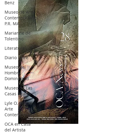
Benz
Museo de Arte
Contemporáneo
P.R. MA
Marianne de
Tolentino
Literatura
Diario Libre
Museo del
Hombre
Dominicano
Museo de Las
Casas Reales
Lyle O. Reitzel
Arte
Contemporáneo
OCA en Casa
OCA|News 28 / Julio-Agosto-Septiembre, 2023
del Artista