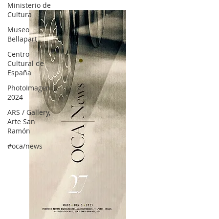
Ministerio de
Cultura
Museo
Bellapart
Centro
Cultural de
España
PhotoImagen
2024
ARS / Gallery,
Arte San
Ramón
#oca/news