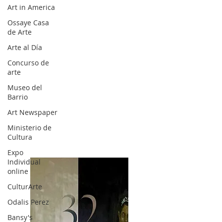
Art in America
Ossaye Casa
de Arte
Arte al Día
Concurso de
arte
Museo del
Barrio
Art Newspaper
Ministerio de
Cultura
Expo
Individual
online
CulturArte
Odalis Perez
Bansy's