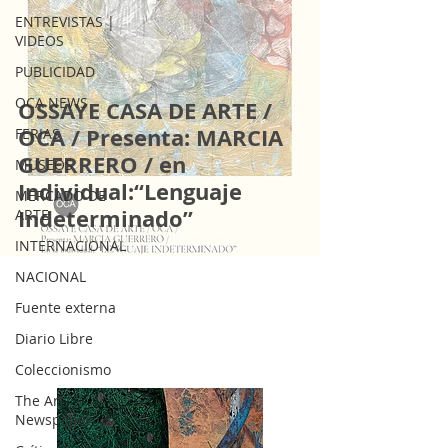
ENTREVISTAS |
VIDEOS
PUBLICIDAD
OCA NEWS
OSSAYE CASA DE ARTE /
OCA / Presenta: MARCIA
FERIAS
GUERRERO / en
MUSEOS
Individual:“Lenguaje
MERCADO DE
Indeterminado”
ARTE
INTERNACIONAL
NACIONAL
Fuente externa
Diario Libre
Coleccionismo
The Art
Newspaper