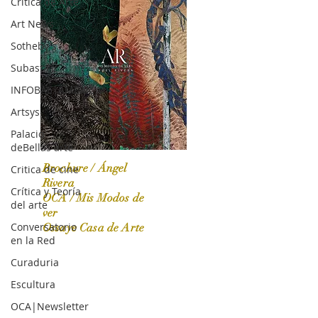
Crítica de Arte
Art News
Sotheby's
Subasta
INFOBAE|AMERICA
Artsys
Palacio
deBellas arte
Brochure / Ángel
Critica de cine
Rivera
Crítica y Teoría
OCA / Mis Modos de
del arte
OCA|News 31 / Marzo-Abril / 2024
ver
Conversatorio
Ossaye Casa de Arte
en la Red
Curaduria
Escultura
OCA|Newsletter