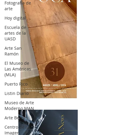
Fotografía de
arte
Hoy digital
Escuela de
artes de la
UASD
Arte San
Ramón
El Museo de
Las Américas
(MLA)
Puerto Rico
Listin Diario
OCA|News 31 / Marzo-Abril / 2024
Museo de Arte
Moderno MAN
Arte Berry's
Centro de la
Imagen