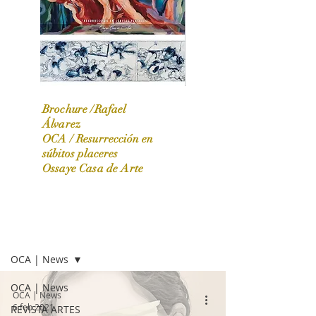
Brochure /Rafael
Álvarez
OCA /
Resurrección en
OCA|News 31 / Marzo-Abril / 2024
súbitos placeres
Ossaye Casa de Arte
OCA | NEWS
OCA | News
OCA | News
OCA | News
6 feb 2021
REVISTA ARTES