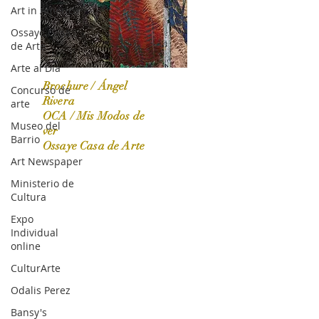
Art in America
Ossaye Casa
de Arte
Arte al Día
Brochure / Ángel
Concurso de
Rivera
arte
OCA / Mis Modos de
Museo del
OCA|News 31 / Marzo-Abril / 2024
ver
Barrio
Ossaye Casa de Arte
Art Newspaper
Ministerio de
Cultura
Expo
Individual
online
CulturArte
Odalis Perez
Bansy's