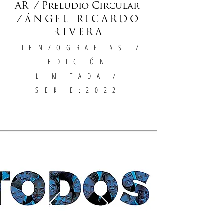
de
AR / Preludio Circular
la
galería
/
ÁNGEL RICARDO
RIVERA
LIENZOGRAFIAS
/
EDICIÓN
LIMITADA /
SERIE:2022