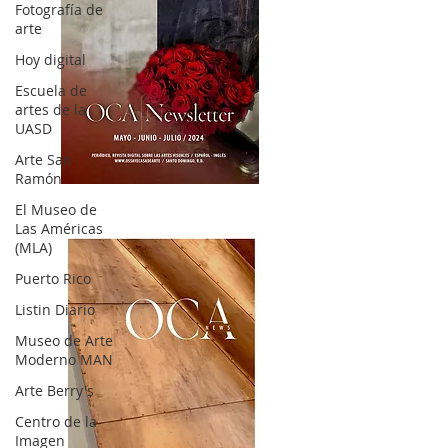
Fotografía de
arte
Hoy digital
Escuela de
artes de la
UASD
Arte San
Ramón
OCA|News 32/ Mayo-Junio-Julio, 2023
El Museo de
Las Américas
(MLA)
Puerto Rico
Listin Diario
Museo de Arte
Moderno MAN
Arte Berry's
Centro de la
Imagen