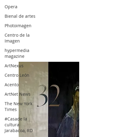
Opera
Bienal de artes
Photoimagen
Centro de la
Imagen
hypermedia
magazine
ArtNexus
Centro León
Acento
ArtNet News
The New York
Times
#Casade la
cultura
Jarabacoa, RD