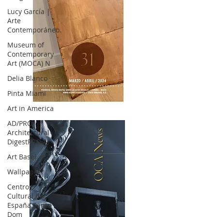
Lucy García |
Arte
Contemporáneo.
Museum of
Contemporary
Art (MOCA) N
Delia Blanco
Pinta Miami
Art in America
OCA|News 31 / Marzo-Abril / 2024
AD/PRO
Architectural
DigestPRO Ar
Art Basel
Wallpaper*
Centro
Cultural de
España Santo
Dom