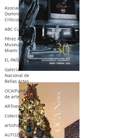
Asociación
Dominicana de
Críticos d
ABC Cultural
Pérez Art
Museum
Miami
EL PAÍS
Galería
OCA|News 30 /Enero-Febrero / 2024
Nacional de
Bellas Artes
OCA/Fundación
de arte
ARTnews
Coleccionismo
artishockrevista
AUTOZAMA/Mercedes-