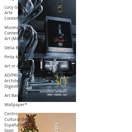
Lucy García |
Arte
Contemporáneo.
Museum of
Contemporary
Art (MOCA) N
Delia Blanco
Pinta Miami
Art in America
AD/PRO
Architectural
DigestPRO Ar
Art Basel
Wallpaper*
OCA|News 30 /Enero-Febrero / 2024
Centro
Cultural de
España Santo
Dom