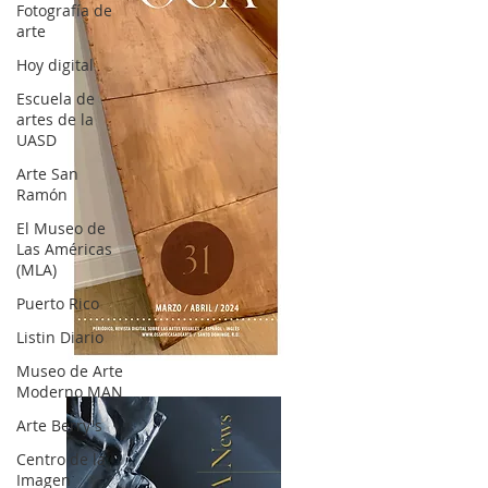
Fotografía de
arte
Hoy digital
Escuela de
artes de la
UASD
Arte San
Ramón
El Museo de
Las Américas
(MLA)
Puerto Rico
Listin Diario
OCA|News 31 / Marzo-Abril / 2024
Museo de Arte
Moderno MAN
Arte Berry's
Centro de la
Imagen