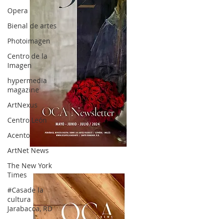
Opera
Bienal de artes
Photoimagen
Centro de la
Imagen
hypermedia
magazine
ArtNexus
Centro León
Acento
ArtNet News
OCA|News 32/ Mayo-Junio-Julio, 2023
The New York
Times
#Casade la
cultura
Jarabacoa, RD