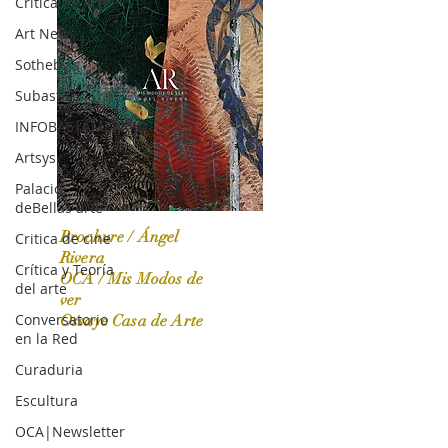
Crítica de Arte
Art News
Sotheby's
Subasta
INFOBAE|AMERICA
Artsys
Palacio
deBellas arte
Brochure / Ángel
Critica de cine
Rivera
Crítica y Teoría
OCA / Mis Modos de
del arte
OCA|News 31 / Marzo-Abril / 2024
ver
Conversatorio
Ossaye Casa de Arte
en la Red
Curaduria
Escultura
OCA|Newsletter