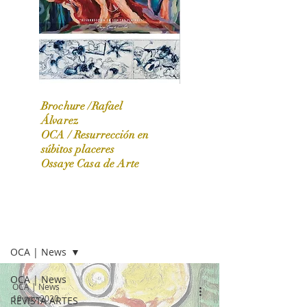
Brochure /Rafael
Álvarez
OCA /
Resurrección en
OCA|News 31 / Marzo-Abril / 2024
súbitos placeres
Ossaye Casa de Arte
OCA | NEWS
OCA | News
OCA | News
OCA | News
19 nov 2020
REVISTA ARTES