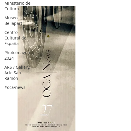
Ministerio de
Cultura
Museo
Bellapart
Centro
Cultural de
España
PhotoImagen
2024
ARS / Gallery,
Arte San
Ramón
#oca/news