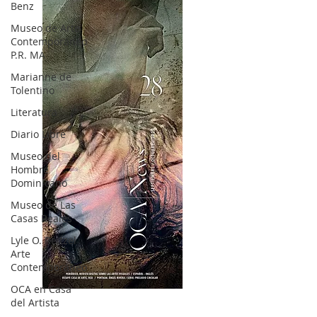
Benz
Museo de Arte
Contemporáneo
P.R. MA
Marianne de
Tolentino
Literatura
Diario Libre
Museo del
Hombre
Dominicano
Museo de Las
Casas Reales
Lyle O. Reitzel
Arte
Contemporáneo
OCA en Casa
OCA|News 28 / Julio-Agosto-Septiembre, 2023
del Artista