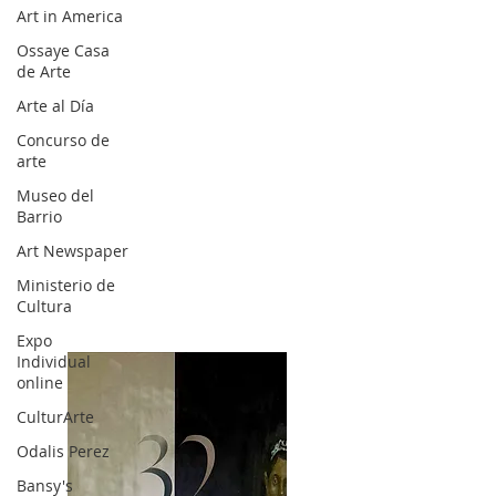
Art in America
Ossaye Casa
de Arte
Arte al Día
Concurso de
arte
Museo del
Barrio
Art Newspaper
Ministerio de
Cultura
Expo
Individual
online
CulturArte
Odalis Perez
Bansy's