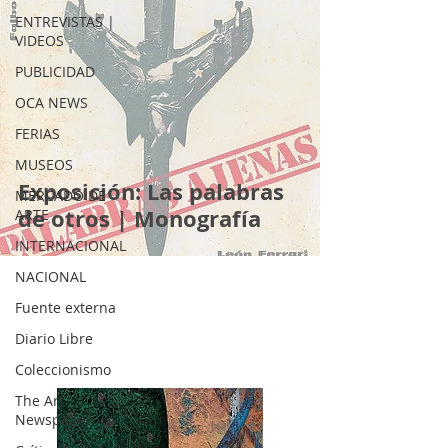
ENTREVISTAS |
VIDEOS
PUBLICIDAD
OCA NEWS
FERIAS
MUSEOS
Exposición: Las palabras
MERCADO DE
de otros | Monografía
ARTE
INTERNACIONAL
NACIONAL
Fuente externa
Diario Libre
Coleccionismo
The Art
Newspaper