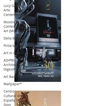
Lucy García |
Arte
Contemporáneo.
Museum of
Contemporary
Art (MOCA) N
Delia Blanco
Pinta Miami
Art in America
AD/PRO
Architectural
DigestPRO Ar
Art Basel
Wallpaper*
OCA|News 30 /Enero-Febrero / 2024
Centro
Cultural de
España Santo
Dom