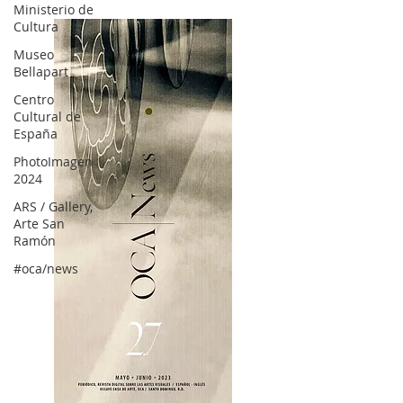
Ministerio de
Cultura
Museo
Bellapart
Centro
Cultural de
España
PhotoImagen
2024
ARS / Gallery,
Arte San
Ramón
#oca/news