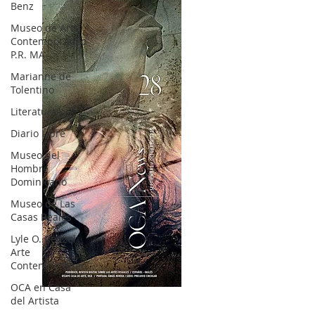
Benz
Museo de Arte
Contemporáneo
P.R. MA
Marianne de
Tolentino
Literatura
Diario Libre
Museo del
Hombre
Dominicano
Museo de Las
Casas Reales
Lyle O. Reitzel
Arte
Contemporáneo
OCA en Casa
OCA|News 28 / Julio-Agosto-Septiembre, 2023
del Artista