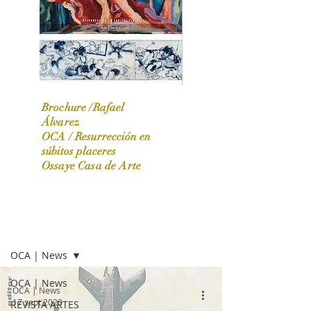
Brochure /Rafael
Álvarez
OCA /
Resurrección en
OCA|News 31 / Marzo-Abril / 2024
súbitos placeres
Ossaye Casa de Arte
OCA | NEWS
OCA | News
OCA | News
OCA | News
17 sept 2020
REVISTA ARTES