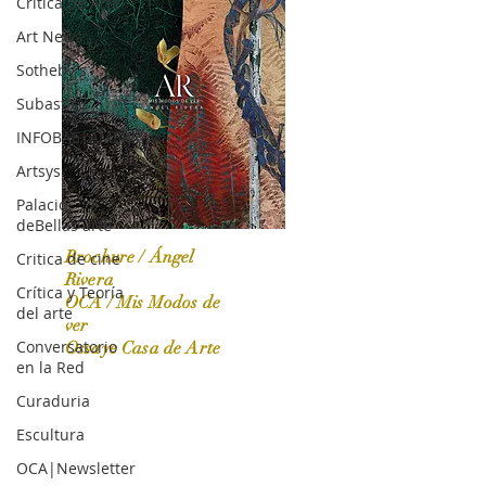
Crítica de Arte
Art News
Sotheby's
Subasta
INFOBAE|AMERICA
Artsys
Palacio
deBellas arte
Brochure / Ángel
Critica de cine
Rivera
Crítica y Teoría
OCA / Mis Modos de
del arte
OCA|News 31 / Marzo-Abril / 2024
ver
Conversatorio
Ossaye Casa de Arte
en la Red
Curaduria
Escultura
OCA|Newsletter