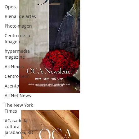
Opera
Bienal de artes
Photoimagen
Centro de la
Imagen
hypermedia
magazine
ArtNexus
Centro León
Acento
ArtNet News
OCA|News 32/ Mayo-Junio-Julio, 2023
The New York
Times
#Casade la
cultura
Jarabacoa, RD