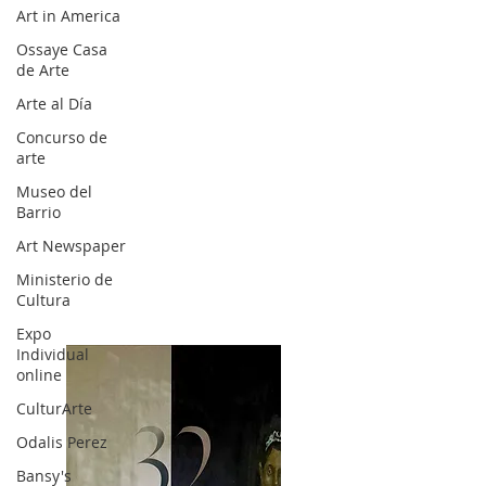
Art in America
Ossaye Casa
de Arte
Arte al Día
Concurso de
arte
Museo del
Barrio
Art Newspaper
Ministerio de
Cultura
Expo
Individual
online
CulturArte
Odalis Perez
Bansy's