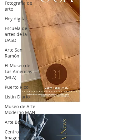
Fotografía de
arte
Hoy digital
Escuela de
artes de la
UASD
Arte San
Ramón
El Museo de
Las Américas
(MLA)
Puerto Rico
Listin Diario
OCA|News 31 / Marzo-Abril / 2024
Museo de Arte
Moderno MAN
Arte Berry's
Centro de la
Imagen