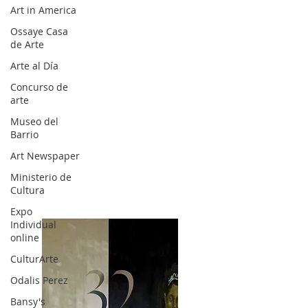
Art in America
Ossaye Casa
de Arte
Arte al Día
Concurso de
arte
Museo del
Barrio
Art Newspaper
Ministerio de
Cultura
Expo
Individual
online
CulturArte
Odalis Perez
Bansy's