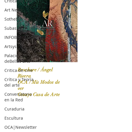
Crítica de Arte
Art News
Sotheby's
Subasta
INFOBAE|AMERICA
Artsys
Palacio
deBellas arte
Brochure / Ángel
Critica de cine
Rivera
Crítica y Teoría
OCA / Mis Modos de
del arte
OCA|News 31 / Marzo-Abril / 2024
ver
Conversatorio
Ossaye Casa de Arte
en la Red
Curaduria
Escultura
OCA|Newsletter