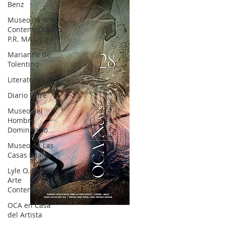
Benz
Museo de Arte
Contemporáneo
P.R. MA
Marianne de
Tolentino
Literatura
Diario Libre
Museo del
Hombre
Dominicano
Museo de Las
Casas Reales
Lyle O. Reitzel
Arte
Contemporáneo
OCA en Casa
OCA|News 28 / Julio-Agosto-Septiembre, 2023
del Artista