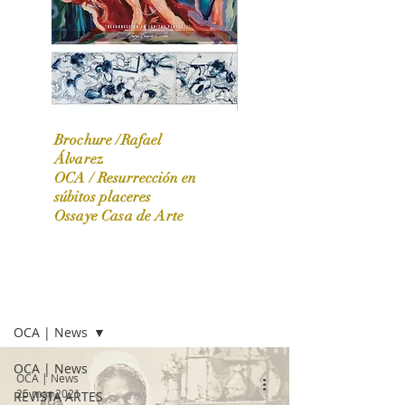
Brochure /Rafael
Álvarez
OCA /
Resurrección en
OCA|News 31 / Marzo-Abril / 2024
súbitos placeres
Ossaye Casa de Arte
OCA | NEWS
OCA | News
OCA | News
OCA | News
25 mar 2021
REVISTA ARTES