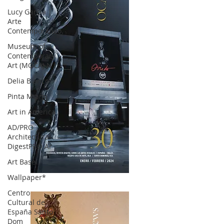
Lucy García |
Arte
Contemporáneo.
Museum of
Contemporary
Art (MOCA) N
Delia Blanco
Pinta Miami
Art in America
AD/PRO
Architectural
DigestPRO Ar
Art Basel
Wallpaper*
OCA|News 30 /Enero-Febrero / 2024
Centro
Cultural de
España Santo
Dom