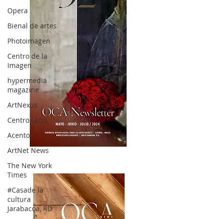
Opera
Bienal de artes
Photoimagen
Centro de la
Imagen
hypermedia
magazine
ArtNexus
Centro León
Acento
ArtNet News
OCA|News 32/ Mayo-Junio-Julio, 2023
The New York
Times
#Casade la
cultura
Jarabacoa, RD