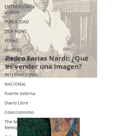
ENTREVISTAS |
VIDEOS
PUBLICIDAD
OCA NEWS
FERIAS
MUSEOS
Pedro Farias Nardi: ¿Qué
MERCADO DE
es vender una imagen?
ARTE
INTERNACIONAL
NACIONAL
Fuente externa
Diario Libre
Coleccionismo
The Art
Newspaper