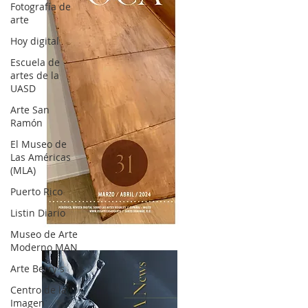
Fotografía de
arte
Hoy digital
Escuela de
artes de la
UASD
Arte San
Ramón
El Museo de
Las Américas
(MLA)
Puerto Rico
Listin Diario
OCA|News 31 / Marzo-Abril / 2024
Museo de Arte
Moderno MAN
Arte Berry's
Centro de la
Imagen