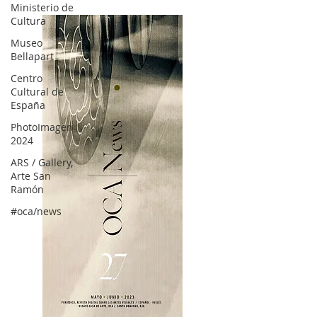
Ministerio de
Cultura
Museo
Bellapart
Centro
Cultural de
España
PhotoImagen
2024
ARS / Gallery,
Arte San
Ramón
#oca/news