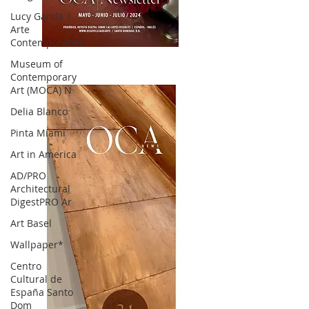
Lucy García |
Arte
Contemporáneo.
OCA|News 32/ Mayo-Junio-Julio, 2023
Museum of
Contemporary
Art (MOCA) N
Delia Blanco
Pinta Miami
Art in America
AD/PRO
Architectural
DigestPRO Ar
Art Basel
Wallpaper*
Centro
Cultural de
España Santo
Dom