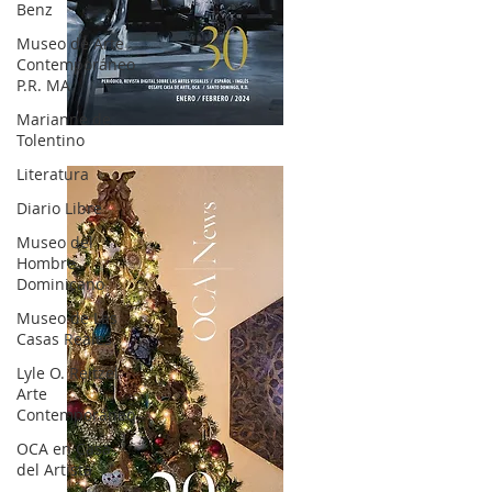
Benz
Museo de Arte
Contemporáneo
P.R. MA
Marianne de
OCA|News 30 /Enero-Febrero / 2024
Tolentino
Literatura
Diario Libre
Museo del
Hombre
Dominicano
Museo de Las
Casas Reales
Lyle O. Reitzel
Arte
Contemporáneo
OCA en Casa
del Artista