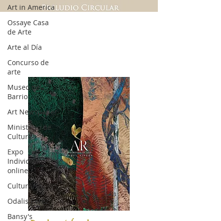
Art in America
Ossaye Casa
de Arte
Arte al Día
Concurso de
arte
Museo del
Barrio
Art Newspaper
Ministerio de
Cultura
Expo
Individual
online
CulturArte
Odalis Perez
Bansy's