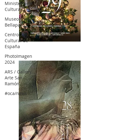
Ministerio de
Cultura
Museo
Bellapart
Centro
Cultural de
OCA|News 28 / Noviembre-Diciembre, 2023
España
PhotoImagen
2024
ARS / Gallery,
Arte San
Ramón
#oca/news