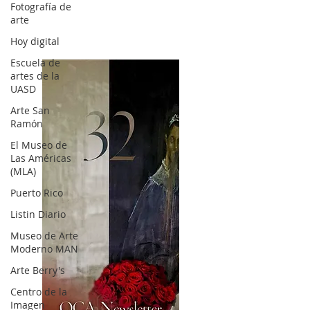
Fotografía de
arte
Hoy digital
Escuela de
artes de la
UASD
Arte San
Ramón
El Museo de
Las Américas
(MLA)
Puerto Rico
Listin Diario
Museo de Arte
Moderno MAN
Arte Berry's
Centro de la
Imagen