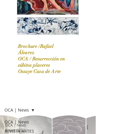
Brochure /Rafael
Álvarez
OCA /
Resurrección en
OCA|News 31 / Marzo-Abril / 2024
súbitos placeres
Ossaye Casa de Arte
OCA | NEWS
OCA | News
OCA | News
OCA | News
6 sept 2022
REVISTA ARTES