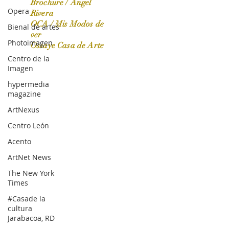
Brochure / Ángel
Opera
Rivera
OCA / Mis Modos de
Bienal de artes
OCA|News 31 / Marzo-Abril / 2024
ver
Photoimagen
Ossaye Casa de Arte
Centro de la
Imagen
hypermedia
magazine
ArtNexus
Centro León
Acento
ArtNet News
The New York
Times
#Casade la
cultura
Jarabacoa, RD