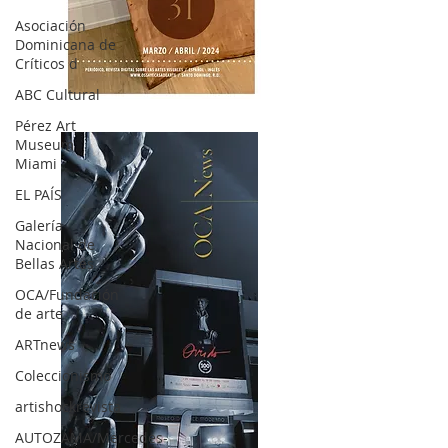
Asociación
Dominicana de
Críticos d
ABC Cultural
OCA|News 31 / Marzo-Abril / 2024
Pérez Art
Museum
Miami
EL PAÍS
Galería
Nacional de
Bellas Artes
OCA/Fundación
de arte
ARTnews
Coleccionismo
artishockrevista
AUTOZAMA/Mercedes-