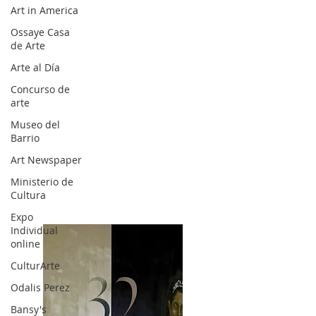
Art in America
Ossaye Casa
de Arte
Arte al Día
Concurso de
arte
Museo del
Barrio
Art Newspaper
Ministerio de
Cultura
Expo
Individual
online
CulturArte
Odalis Perez
Bansy's