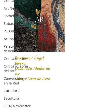
Crítica de Arte
Art News
Sotheby's
Subasta
INFOBAE|AMERICA
Artsys
Palacio
deBellas arte
Brochure / Ángel
Critica de cine
Rivera
Crítica y Teoría
OCA / Mis Modos de
del arte
OCA|News 31 / Marzo-Abril / 2024
ver
Conversatorio
Ossaye Casa de Arte
en la Red
Curaduria
Escultura
OCA|Newsletter