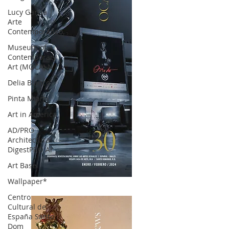
Lucy García |
Arte
Contemporáneo.
Museum of
Contemporary
Art (MOCA) N
Delia Blanco
Pinta Miami
Art in America
AD/PRO
Architectural
DigestPRO Ar
Art Basel
Wallpaper*
OCA|News 30 /Enero-Febrero / 2024
Centro
Cultural de
España Santo
Dom