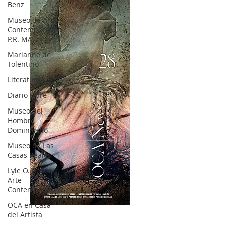
Benz
Museo de Arte
Contemporáneo
P.R. MA
Marianne de
Tolentino
Literatura
Diario Libre
Museo del
Hombre
Dominicano
Museo de Las
Casas Reales
Lyle O. Reitzel
Arte
Contemporáneo
OCA en Casa
OCA|News 28 / Julio-Agosto-Septiembre, 2023
del Artista