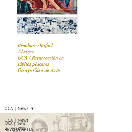
Brochure /Rafael
Álvarez
OCA /
Resurrección en
OCA|News 31 / Marzo-Abril / 2024
súbitos placeres
Ossaye Casa de Arte
OCA | NEWS
OCA | News
OCA | News
OCA | News
25 mar 2021
REVISTA ARTES