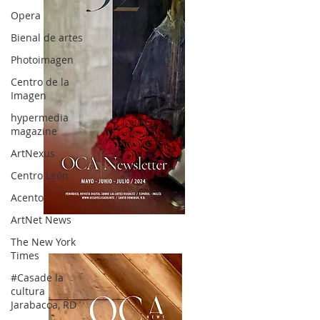
Opera
Bienal de artes
Photoimagen
Centro de la
Imagen
hypermedia
magazine
ArtNexus
Centro León
Acento
ArtNet News
OCA|News 32/ Mayo-Junio-Julio, 2023
The New York
Times
#Casade la
cultura
Jarabacoa, RD