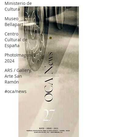
Ministerio de
Cultura
Museo
Bellapart
Centro
Cultural de
España
PhotoImagen
2024
ARS / Gallery,
Arte San
Ramón
#oca/news