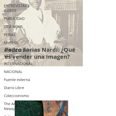
ENTREVISTAS |
VIDEOS
PUBLICIDAD
OCA NEWS
FERIAS
MUSEOS
Pedro Farias Nardi: ¿Qué
MERCADO DE
es vender una imagen?
ARTE
INTERNACIONAL
NACIONAL
Fuente externa
Diario Libre
Coleccionismo
The Art
Newspaper