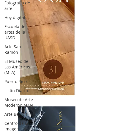
Fotografía de
arte
Hoy digital
Escuela de
artes de la
UASD
Arte San
Ramón
El Museo de
Las Américas
(MLA)
Puerto Rico
Listin Diario
OCA|News 31 / Marzo-Abril / 2024
Museo de Arte
Moderno MAN
Arte Berry's
Centro de la
Imagen