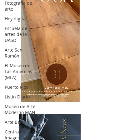
Fotografía de
arte
Hoy digital
Escuela de
artes de la
UASD
Arte San
Ramón
El Museo de
Las Américas
(MLA)
Puerto Rico
Listin Diario
OCA|News 31 / Marzo-Abril / 2024
Museo de Arte
Moderno MAN
Arte Berry's
Centro de la
Imagen