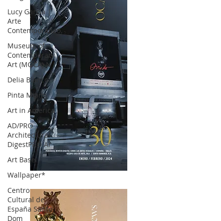
Lucy García |
Arte
Contemporáneo.
Museum of
Contemporary
Art (MOCA) N
Delia Blanco
Pinta Miami
Art in America
AD/PRO
Architectural
DigestPRO Ar
Art Basel
Wallpaper*
OCA|News 30 /Enero-Febrero / 2024
Centro
Cultural de
España Santo
Dom