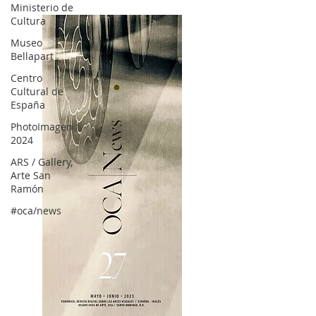
Ministerio de
Cultura
Museo
Bellapart
Centro
Cultural de
España
PhotoImagen
2024
ARS / Gallery,
Arte San
Ramón
#oca/news