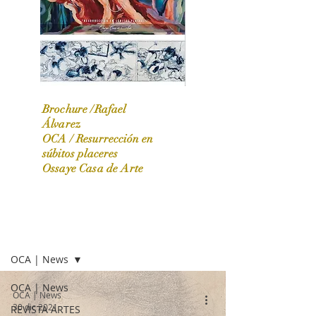
Brochure /Rafael
Álvarez
OCA /
Resurrección en
OCA|News 31 / Marzo-Abril / 2024
súbitos placeres
Ossaye Casa de Arte
OCA | NEWS
OCA | News
OCA | News
OCA | News
30 dic 2021
REVISTA ARTES