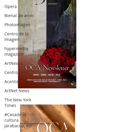
Opera
Bienal de artes
Photoimagen
Centro de la
Imagen
hypermedia
magazine
ArtNexus
Centro León
Acento
ArtNet News
OCA|News 32/ Mayo-Junio-Julio, 2023
The New York
Times
#Casade la
cultura
Jarabacoa, RD