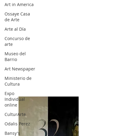
Art in America
Ossaye Casa
de Arte
Arte al Día
Concurso de
arte
Museo del
Barrio
Art Newspaper
Ministerio de
Cultura
Expo
Individual
online
CulturArte
Odalis Perez
Bansy's