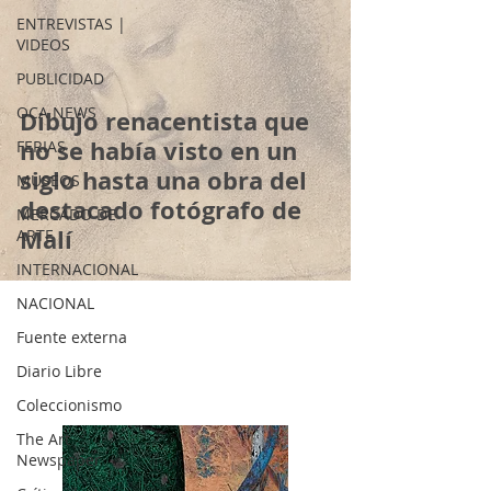
ENTREVISTAS |
VIDEOS
PUBLICIDAD
OCA NEWS
Dibujo renacentista que
no se había visto en un
FERIAS
siglo hasta una obra del
MUSEOS
destacado fotógrafo de
MERCADO DE
Malí
ARTE
INTERNACIONAL
NACIONAL
Fuente externa
Diario Libre
Coleccionismo
The Art
Newspaper