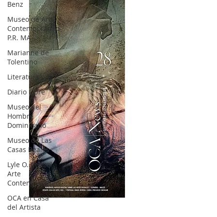
Benz
Museo de Arte
Contemporáneo
P.R. MA
Marianne de
Tolentino
Literatura
Diario Libre
Museo del
Hombre
Dominicano
Museo de Las
Casas Reales
Lyle O. Reitzel
Arte
Contemporáneo
OCA en Casa
OCA|News 28 / Julio-Agosto-Septiembre, 2023
del Artista