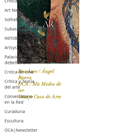
Crítica de Arte
Art News
Sotheby's
Subasta
INFOBAE|AMERICA
Artsys
Palacio
deBellas arte
Brochure / Ángel
Critica de cine
Rivera
Crítica y Teoría
OCA / Mis Modos de
del arte
OCA|News 31 / Marzo-Abril / 2024
ver
Conversatorio
Ossaye Casa de Arte
en la Red
Curaduria
Escultura
OCA|Newsletter