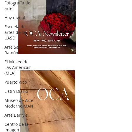
Fotografía de
arte
Hoy digital
Escuela de
artes de la
UASD
Arte San
Ramón
OCA|News 32/ Mayo-Junio-Julio, 2023
El Museo de
Las Américas
(MLA)
Puerto Rico
Listin Diario
Museo de Arte
Moderno MAN
Arte Berry's
Centro de la
Imagen