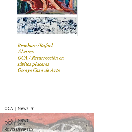
Brochure /Rafael
Álvarez
OCA /
Resurrección en
OCA|News 31 / Marzo-Abril / 2024
súbitos placeres
Ossaye Casa de Arte
OCA | NEWS
OCA | News
OCA | News
OCA | News
17 may 2022
REVISTA ARTES