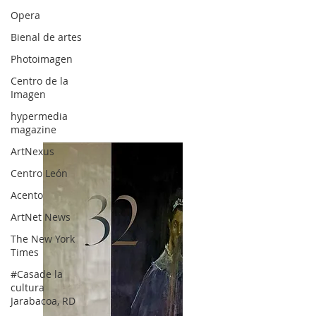
Opera
Bienal de artes
Photoimagen
Centro de la
Imagen
hypermedia
magazine
ArtNexus
Centro León
Acento
ArtNet News
The New York
Times
#Casade la
cultura
Jarabacoa, RD