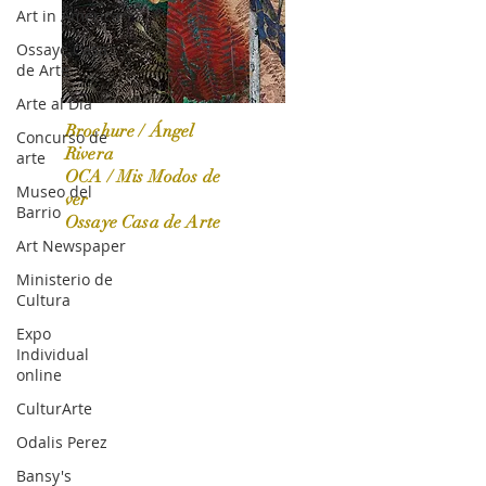
Art in America
Ossaye Casa
de Arte
Arte al Día
Brochure / Ángel
Concurso de
Rivera
arte
OCA / Mis Modos de
Museo del
OCA|News 31 / Marzo-Abril / 2024
ver
Barrio
Ossaye Casa de Arte
Art Newspaper
Ministerio de
Cultura
Expo
Individual
online
CulturArte
Odalis Perez
Bansy's