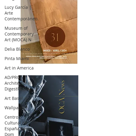
Lucy García |
Arte
Contemporáneo.
Museum of
Contemporary
Art (MOCA) N
Delia Blanco
Pinta Miami
Art in America
OCA|News 31 / Marzo-Abril / 2024
AD/PRO
Architectural
DigestPRO Ar
Art Basel
Wallpaper*
Centro
Cultural de
España Santo
Dom