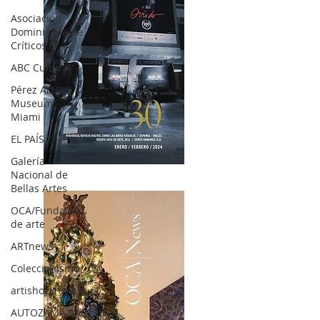
Asociación
Dominicana de
Críticos d
ABC Cultural
Pérez Art
Museum
Miami
EL PAÍS
Galería
OCA|News 30 /Enero-Febrero / 2024
Nacional de
Bellas Artes
OCA/Fundación
de arte
ARTnews
Coleccionismo
artishockrevista
AUTOZAMA/Mercedes-