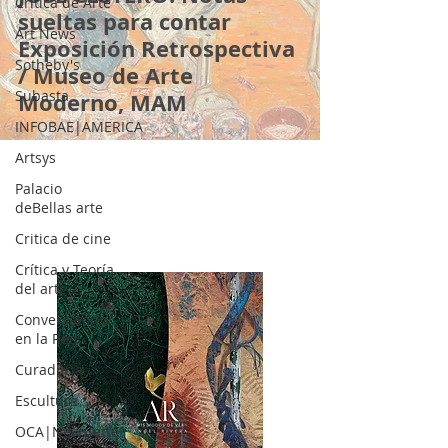
Crítica de Arte
sueltas para contar
Art News
Exposición Retrospectiva
Sotheby's
/ Museo de Arte
Subasta
Moderno, MAM
INFOBAE|AMERICA
Artsys
Palacio
deBellas arte
Critica de cine
Crítica y Teoría
del arte
Conversatorio
en la Red
Curaduria
Escultura
OCA|Newsletter