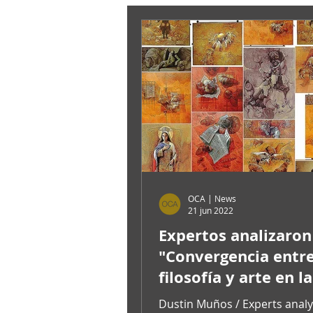
OCA | News
21 jun 2022
Expertos analizaron
"Convergencia entr
filosofía y arte en la
exposición Terra lux
Dustin Muños / Experts analy