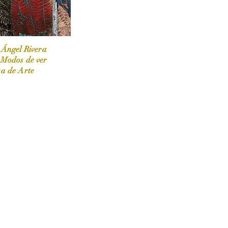
 Ángel Rivera
 Modos de ver
sa de Arte
 / Marzo-Abril / 2024