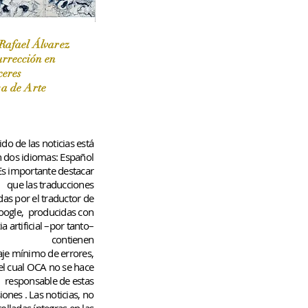
Rafael Álvarez
urrección en
ceres
 / Marzo-Abril / 2024
sa de Arte
do de las noticias está
n dos idiomas: Español
 Es importante destacar
que las traducciones
das por el traductor de
oogle,
producidas con
ia artificial –por tanto–
contienen
aje
mínimo
de errores,
el cual OCA no se hace
responsable de estas
iones
. Las noticias, no