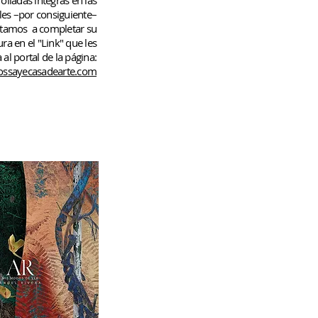
rolladas
íntegras en las
les –por consiguiente–
rtamos
a completar su
ura en el "Link" que les
 al portal de la página:
ssayecasadearte.com