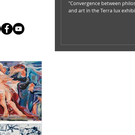
"Convergence between philo
and art in the Terra lux exhib
MAM / Sto. Dgo. RD.