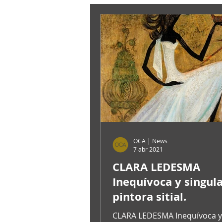
OCA | News
7 abr 2021
CLARA LEDESMA
Inequívoca y singul
pintora sitial.
CLARA LEDESMA Inequívoca y 