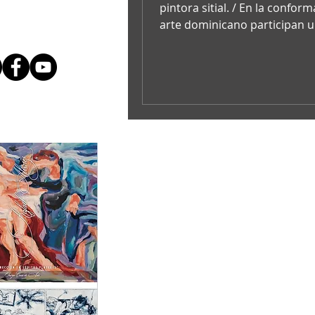
pintora sitial. / En la conformación del
arte dominicano participan 
de mujeres que se ...