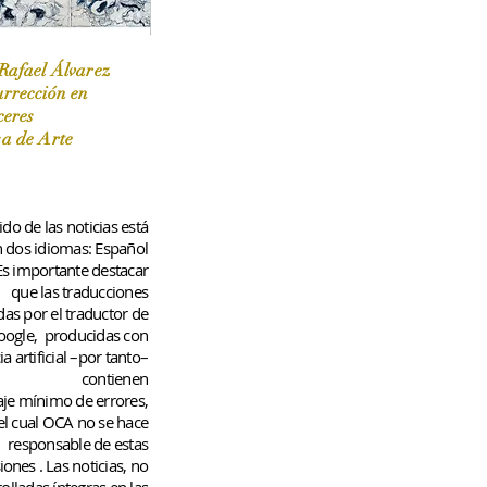
Rafael Álvarez
urrección en
ceres
 / Marzo-Abril / 2024
sa de Arte
do de las noticias está
n dos idiomas: Español
 Es importante destacar
que las traducciones
das por el traductor de
oogle,
producidas con
ia artificial –por tanto–
contienen
aje
mínimo
de errores,
el cual OCA no se hace
responsable de estas
iones
. Las noticias, no