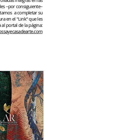
rolladas
íntegras en las
les –por consiguiente–
rtamos
a completar su
ura en el "Link" que les
 al portal de la página:
ssayecasadearte.com