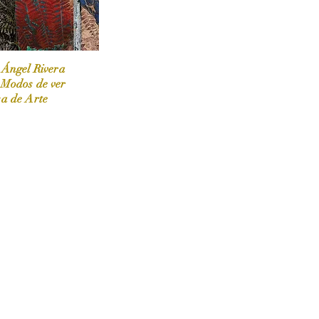
 Ángel Rivera
 Modos de ver
sa de Arte
 / Marzo-Abril / 2024