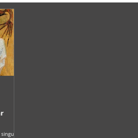
ar
singular