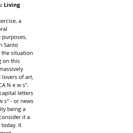
: Living
ercise, a 
ral 
e purposes, 
In Santo 
 the situation 
 on this 
 massively 
lovers of art, 
CA N e w s”. 
apital letters 
w s" - or news 
ity being a 
onsider it a 
today. It 