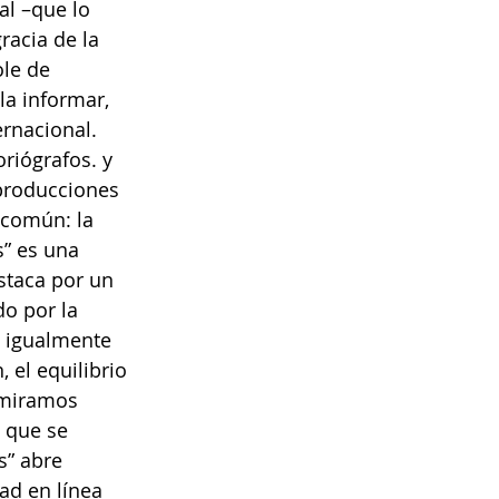
al –que lo 
acia de la 
le de 
la informar, 
rnacional. 
riógrafos. y 
eproducciones 
común: la 
s” es una 
estaca por un 
do por la 
n igualmente 
 el equilibrio 
 miramos 
 que se 
s” abre 
dad en línea 