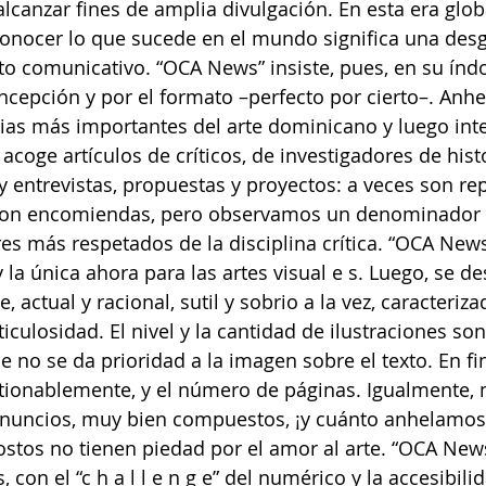
lcanzar fines de amplia divulgación. En esta era glob
onocer lo que sucede en el mundo significa una desgr
to comunicativo. “OCA News” insiste, pues, en su índo
oncepción y por el formato –perfecto por cierto–. Anhe
ias más importantes del arte dominicano y luego inte
acoge artículos de críticos, de investigadores de histo
 y entrevistas, propuestas y proyectos: a veces son r
 son encomiendas, pero observamos un denominador 
res más respetados de la disciplina crítica. “OCA New
 la única ahora para las artes visual e s. Luego, se d
, actual y racional, sutil y sobrio a la vez, caracteriza
ticulosidad. El nivel y la cantidad de ilustraciones so
no se da prioridad a la imagen sobre el texto. En fin,
tionablemente, y el número de páginas. Igualmente,
nuncios, muy bien compuestos, ¡y cuánto anhelamos
costos no tienen piedad por el amor al arte. “OCA New
 con el “c h a l l e n g e” del numérico y la accesibili