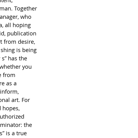
tent, 
oman. Together 
manager, who 
a, all hoping 
id, publication 
t from desire, 
ishing is being 
 s” has the 
 whether you 
e from 
e as a 
inform, 
al art. For 
d hopes, 
uthorized 
minator: the 
” is a true 