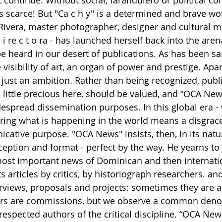
ot continue. Without social, farandulero or political con
 scarce! But "Ca c h y" is a determined and brave w
Rivera, master photographer, designer and cultural 
 i re c t o ra - has launched herself back into the aren
 be heard in our desert of publications. As has been sa
e visibility of art, an organ of power and prestige. Apar
ot just an ambition. Rather than being recognized, publ
t, little precious here, should be valued, and “OCA New
despread dissemination purposes. In this global era -
noring what is happening in the world means a disgrac
ative purpose. "OCA News" insists, then, in its natur
eption and format - perfect by the way. He yearns to 
st important news of Dominican and then internation
ts articles by critics, by historiograph researchers. an
views, proposals and projects: sometimes they are a
ers are commissions, but we observe a common deno
respected authors of the critical discipline. “OCA News