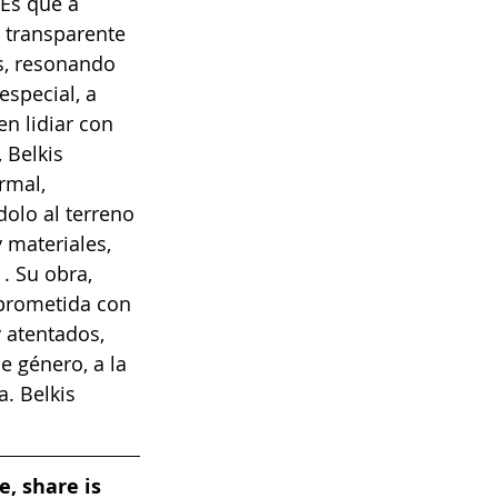
Es que a 
, transparente 
s, resonando 
special, a 
n lidiar con 
 Belkis 
rmal, 
olo al terreno 
 materiales, 
. Su obra, 
mprometida con 
 atentados, 
e género, a la 
. Belkis 
, share is 