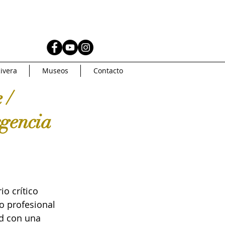
AS
MUSEOS
ivera
Museos
Contacto
Coleccionismo
 /
rgencia
AMERICA
Artsys
Curaduria
o crítico 
io profesional 
oncurso de arte
d con una 