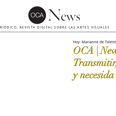
OCA | News
REVISTA ARTES
E
RIÓDICO, REVISTA DIGITAL SOBRE LAS ARTES VISUALES
Hoy: Marianne de Tolent
MERCADO DE ARTE
INTERNA
OCA | News
Transmitir
The Art Newspaper
Crítica d
y necesida
Palacio deBellas arte
Critica
Escultura
OCA|Newsletter