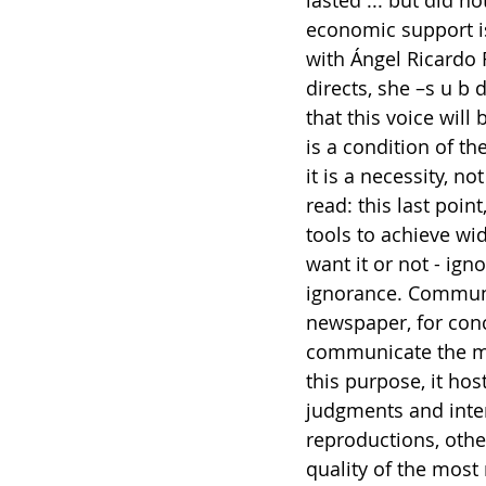
lasted ... but did n
economic support is
with Ángel Ricardo 
directs, she –s u b d
that this voice will
is a condition of th
it is a necessity, n
read: this last poin
tools to achieve wi
want it or not - ig
ignorance. Communic
newspaper, for conc
communicate the mo
this purpose, it hos
judgments and inter
reproductions, oth
quality of the most 