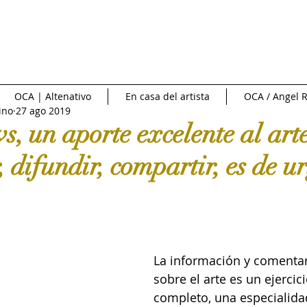
NTREVISTAS | VIDEOS
PUBLICIDAD
OCA NEWS
FERI
OCA | Altenativo
En casa del artista
OCA / Angel R
ino
27 ago 2019
CIONAL
NACIONAL
Fuente externa
Diario Libre
, un aporte excelente al arte
, difundir, compartir, es de u
e Arte
Art News
Sotheby's
Subasta
INFOBAE|
 de cine
Crítica y Teoría del arte
Conversatorio en la Red
La información y comentari
sobre el arte es un ejercic
Art in America
Ossaye Casa de Arte
Arte al Día
C
completo, una especialida