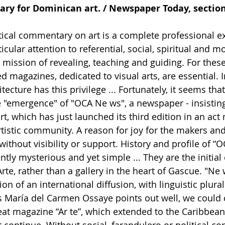
ry for Dominican art. / Newspaper Today, section
tical commentary on art is a complete professional ex
icular attention to referential, social, spiritual and mo
e mission of revealing, teaching and guiding. For thes
ed magazines, dedicated to visual arts, are essential. 
ecture has this privilege ... Fortunately, it seems that
e "emergence" of "OCA Ne ws", a newspaper - insisting
t, which has just launched its third edition in an act
tistic community. A reason for joy for the makers and 
ithout visibility or support. History and profile of “O
ly mysterious and yet simple ... They are the initial c
te, rather than a gallery in the heart of Gascue. "Ne 
ion of an international diffusion, with linguistic plural
as María del Carmen Ossaye points out well, we could c
eat magazine “Ar te”, which extended to the Caribbean 