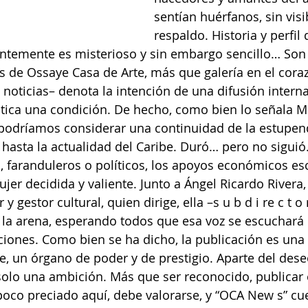
sentían huérfanos, sin visib
respaldo. Historia y perfil
ntemente es misterioso y sin embargo sencillo… Son 
s de Ossaye Casa de Arte, más que galería en el cora
 noticias– denota la intención de una difusión interna
̈ística una condición. De hecho, como bien lo señala M
podríamos considerar una continuidad de la estupenda
 hasta la actualidad del Caribe. Duró… pero no siguió.
, faranduleros o políticos, los apoyos económicos es
ujer decidida y valiente. Junto a Ángel Ricardo Rivera,
y gestor cultural, quien dirige, ella –s u b d i re c t o 
 la arena, esperando todos que esa voz se escuchará 
ciones. Como bien se ha dicho, la publicación es una
rte, un órgano de poder y de prestigio. Aparte del deseo
olo una ambición. Más que ser reconocido, publicar e
poco preciado aquí, debe valorarse, y “OCA New s” cue