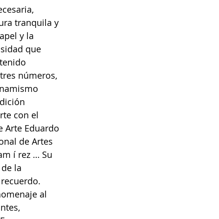
cesaria, 
ra tranquila y 
pel y la 
osidad que 
tenido 
 tres números, 
dinamismo 
dición 
te con el 
e Arte Eduardo 
onal de Artes 
am í rez … Su 
de la 
 recuerdo. 
homenaje al 
ntes, 