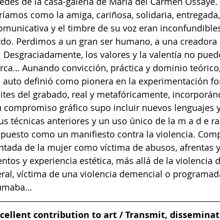
edes de la casa-galería de María del Carmen Ossaye. 
eríamos como la amiga, cariñosa, solidaria, entregada
 comunicativa y el timbre de su voz eran inconfundible
rdo. Perdimos a un gran ser humano, a una creadora e
esgraciadamente, los valores y la valentía no puede
arca… Aunando convicción, práctica y dominio teórico,
 auto definió como pionera en la experimentación fo
ites del grabado, real y metafóricamente, incorporánd
Su compromiso gráfico supo incluir nuevos lenguajes y
 técnicas anteriores y un uso único de la m a d e ra 
impuesto como un manifiesto contra la violencia. Co
ntada de la mujer como víctima de abusos, afrentas y
ntos y experiencia estética, más allá de la violencia d
al, víctima de una violencia demencial o programada
sumaba… 
ellent contribution to art / Transmit, disseminate