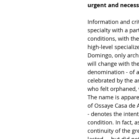
urgent and necessa
Information and cri
specialty with a part
conditions, with th
high-level specializ
Domingo, only archit
will change with th
denomination - of ar
celebrated by the ar
who felt orphaned, w
The name is apparent
of Ossaye Casa de Ar
- denotes the intent
condition. In fact, 
continuity of the gr