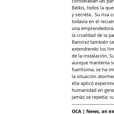
constelaban las par
Belkis, todos la qu
y secreta.. Su risa
todavía en el recue
una emprendedora. D
la crueldad de la p
Ramírez también se
extendiendo los lím
de la instalación. 
aunque mantenía sus
fuertísima, se ha 
la situación atorme
ella aplicó experime
humanidad en gener
jamás se repetía; 
OCA | News, an exc