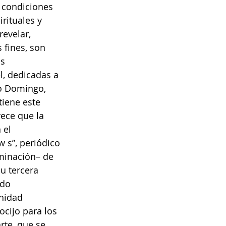
s condiciones 
irituales y 
evelar, 
 fines, son 
s 
l, dedicadas a 
to Domingo, 
tiene este 
rece que la 
 el 
 s”, periódico 
minación– de 
u tercera 
ado 
nidad 
ocijo para los 
rte, que se 