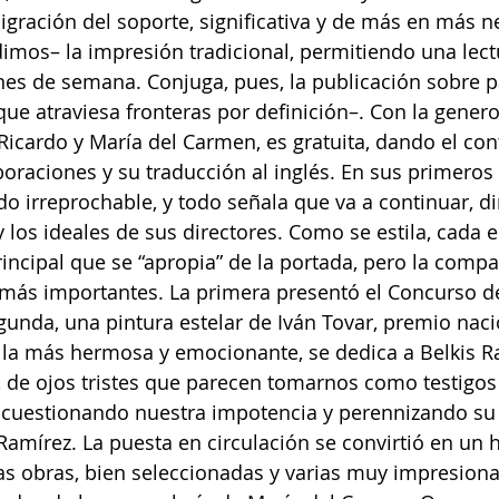
igración del soporte, significativa y de más en más ne
imos– la impresión tradicional, permitiendo una lectu
ines de semana. Conjuga, pues, la publicación sobre pa
ue atraviesa fronteras por definición–. Con la gener
 Ricardo y María del Carmen, es gratuita, dando el con
aboraciones y su traducción al inglés. En sus primeros
ido irreprochable, y todo señala que va a continuar, 
 los ideales de sus directores. Como se estila, cada e
incipal que se “apropia” de la portada, pero la compar
s más importantes. La primera presentó el Concurso d
gunda, una pintura estelar de Iván Tovar, premio naci
a, la más hermosa y emocionante, se dedica a Belkis R
o, de ojos tristes que parecen tomarnos como testigos 
, cuestionando nuestra impotencia y perennizando su
amírez. La puesta en circulación se convirtió en un 
as obras, bien seleccionadas y varias muy impresiona