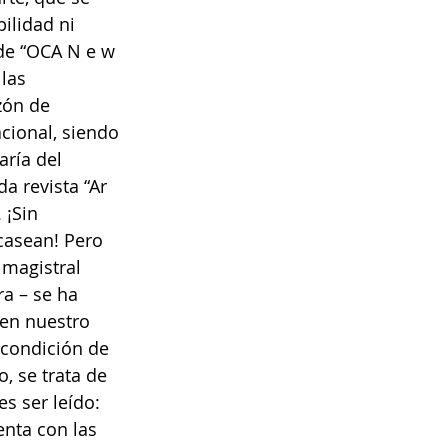
ilidad ni 
 de “OCA N e w 
las 
zón de 
cional, siendo 
aría del 
 revista “Ar 
 ¡Sin 
casean! Pero 
 magistral 
ra – se ha 
en nuestro 
 condición de 
, se trata de 
s ser leído: 
nta con las 