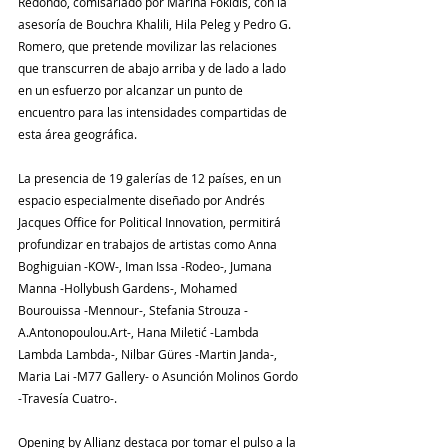
Redondo, comisariado por Marina Fokidis, con la 
asesoría de Bouchra Khalili, Hila Peleg y Pedro G. 
Romero, que pretende movilizar las relaciones 
que transcurren de abajo arriba y de lado a lado 
en un esfuerzo por alcanzar un punto de 
encuentro para las intensidades compartidas de 
esta área geográfica.
La presencia de 19 galerías de 12 países, en un 
espacio especialmente diseñado por Andrés 
Jacques Office for Political Innovation, permitirá 
profundizar en trabajos de artistas como Anna 
Boghiguian -KOW-, Iman Issa -Rodeo-, Jumana 
Manna -Hollybush Gardens-, Mohamed 
Bourouissa -Mennour-, Stefania Strouza -
A.Antonopoulou.Art-, Hana Miletić -Lambda 
Lambda Lambda-, Nilbar Güres -Martin Janda-, 
Maria Lai -M77 Gallery- o Asunción Molinos Gordo 
-Travesía Cuatro-.
Opening by Allianz destaca por tomar el pulso a la 