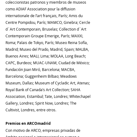
coleccionistas patronos y miembros de museos 
como ADIAF Association pour la diffusion 
internationale de l’art français, París; Amis du 
Centre Pompidou, París; MAMCO, Ginebra; Cercle 
d´Art Contemporain, Bruselas; Collection d´Art 
Contemporain Groupe Emerige, París; MAXXI, 
Roma; Palais de Tokyo, París; Museo Reina Sofía, 
Madrid; Museo del Prado, Madrid, Spain; MALBA, 
Buenos Aires; MALI, Lima; MOLAA, Long Beach; 
CAPC, Burdeos; MUAC-UNAM, Ciudad de México; 
Fundación Joan Miró, Barcelona; MACBA, 
Barcelona; Guggenheim Bilbao; Meadows 
Museum, Dallas; Museum of Cycladic Art, Atenas; 
Royal Bank of Canada’s Art Collection; SAHA 
Association, Estambul; Tate, Londres; Whitechapel 
Gallery, Londres; Spirit Now, Londres; The 
Cultivist, Londres, entre otros.
Premios en ARCOmadrid
Con motivo de ARCO, empresas privadas de 
ámbito nacional e internacional se suman a 