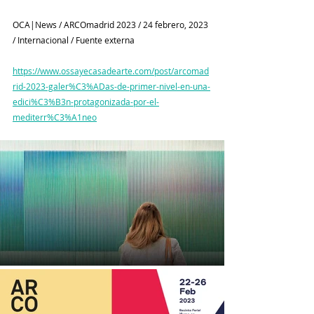
OCA|News / ARCOmadrid 2023 / 24 febrero, 2023 
/ Internacional / Fuente externa
https://www.ossayecasadearte.com/post/arcomad
rid-2023-galer%C3%ADas-de-primer-nivel-en-una-
edici%C3%B3n-protagonizada-por-el-
mediterr%C3%A1neo