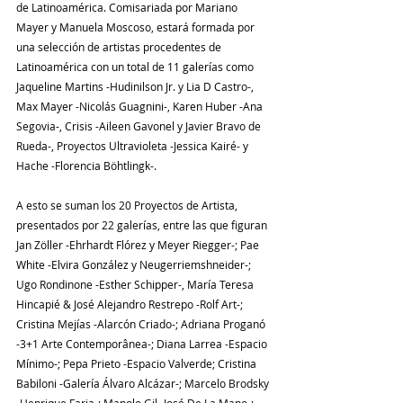
de Latinoamérica. Comisariada por Mariano 
Mayer y Manuela Moscoso, estará formada por 
una selección de artistas procedentes de 
Latinoamérica con un total de 11 galerías como 
Jaqueline Martins -Hudinilson Jr. y Lia D Castro-, 
Max Mayer -Nicolás Guagnini-, Karen Huber -Ana 
Segovia-, Crisis -Aileen Gavonel y Javier Bravo de 
Rueda-, Proyectos Ultravioleta -Jessica Kairé- y 
Hache -Florencia Böhtlingk-.
A esto se suman los 20 Proyectos de Artista, 
presentados por 22 galerías, entre las que figuran 
Jan Zöller -Ehrhardt Flórez y Meyer Riegger-; Pae 
White -Elvira González y Neugerriemshneider-; 
Ugo Rondinone -Esther Schipper-, María Teresa 
Hincapié & José Alejandro Restrepo -Rolf Art-; 
Cristina Mejías -Alarcón Criado-; Adriana Proganó 
-3+1 Arte Contemporânea-; Diana Larrea -Espacio 
Mínimo-; Pepa Prieto -Espacio Valverde; Cristina 
Babiloni -Galería Álvaro Alcázar-; Marcelo Brodsky 
-Henrique Faria-; Manolo Gil -José De La Mano-; 