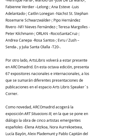
Fabienne Verdier –Lelong-; Ana Esteve -Luis 
Adelantado-; Caitlin Lonegan -Nächst St. Stephan 
Rosemarie Schwarzwälder-; Pipo Hernández 
Rivero -NF/ Nieves Fernández-; Teresa Margolles -
Peter Kilchmann-; ORLAN –RocioSantaCruz-; 
Andrea Canepa -Rosa Santos-; Evru / Zush –
Senda-, y Julia Santa Olalla -T20-.
Por otro lado, ArtsLibris volverá a estar presente 
en ARCOmadrid. En esta octava edición, presenta 
67 expositores nacionales e internacionales, a los 
que se sumarán diferentes presentaciones de 
publicaciones en el espacio Arts Libris Speaker´s 
Corner.
Como novedad, ARCOmadrid acogerá la 
exposición 
ART Situacions III,
 en la que se pone en 
diálogo la obra de cinco artistas emergentes 
españoles -Elena Aitzkoa, Nora Aurrekoetxea, 
Lucía Bayón, Aleix Plademunt y Pablo Capitán del 