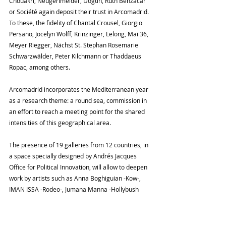
Chouakri, Neugerimeider, Dogtin, Ruth Benzacar 
or Société again deposit their trust in Arcomadrid. 
To these, the fidelity of Chantal Crousel, Giorgio 
Persano, Jocelyn Wolff, Krinzinger, Lelong, Mai 36, 
Meyer Riegger, Nächst St. Stephan Rosemarie 
Schwarzwälder, Peter Kilchmann or Thaddaeus 
Ropac, among others.
Arcomadrid incorporates the Mediterranean year 
as a research theme: a round sea, commission in 
an effort to reach a meeting point for the shared 
intensities of this geographical area.
The presence of 19 galleries from 12 countries, in 
a space specially designed by Andrés Jacques 
Office for Political Innovation, will allow to deepen 
work by artists such as Anna Boghiguian -Kow-, 
IMAN ISSA -Rodeo-, Jumana Manna -Hollybush 
Gardens-, Mohamed Bourooussa -Mennour-, 
Stefania Struza -a.antonopoulou.art-, Hana Miletić 
-Lambda Lambda Lambda-, Nilbar Güres -Martin 