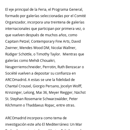
El eje principal de la Feria, el Programa General, 
formado por galerías seleccionadas por el Comité 
Organizador, incorpora una treintena de galerías 
internacionales que participan por primera vez, o 
que vuelven después de muchos años, como 
Capitain Petzel, Contemporary Fine Arts, David 
Zwirner, Mendes Wood DM, Nicolai Wallner, 
Rüdiger Schöttle, o Timothy Taylor.  Mientras que 
galerías como Mehdi Chouakri, 
Neugerriemschneider, Perrotin, Ruth Benzacar o 
Société vuelven a depositar su confianza en 
ARCOmadrid. A estas se une la fidelidad de 
Chantal Crousel, Giorgio Persano, Jocelyn Wolff, 
Krinzinger, Lelong, Mai 36, Meyer Riegger, Nächst 
St. Stephan Rosemarie Schwarzwälder, Peter 
Kilchmann o Thaddaeus Ropac, entre otras.
ARCOmadrid incorpora como tema de 
investigación este año El Mediterráneo: Un Mar 