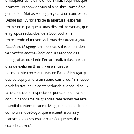
embajador de la canción de Brasil, Toquinho, que 
promete un show en vivo al aire libre -también el 
guitarrista Matías Atchugarry dará un concierto-. 
Desde las 17, horario de la apertura, esperan 
recibir en el parque a unas diez mil personas, que 
en grupos reducidos, de a 300, podrán ir 
recorriendo el museo. Además de
 Christo & Jean 
Claude en Uruguay
, en las otras salas se pueden 
ver 
Gráfica encapsulada
, con las reconocidas 
heliografías que León Ferrari realizó durante sus 
días de exilio en Brasil, y una muestra 
permanente con esculturas de Pablo Atchugarry 
que ve aquí y ahora un sueño cumplido. “El museo, 
en definitiva, es un contenedor de sueños -dice-. Y 
la idea es que el espectador pueda encontrarse 
con un panorama de grandes referentes del arte 
mundial contemporáneo. Me gusta la idea de ser 
como un arqueólogo, que encuentra obras y 
transmite a otros esa sensación que percibo 
cuando las veo”.