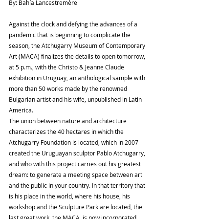
By: Bahía Lancestremère
Against the clock and defying the advances of a 
pandemic that is beginning to complicate the 
season, the Atchugarry Museum of Contemporary 
Art (MACA) finalizes the details to open tomorrow, 
at 5 p.m., with the Christo & Jeanne Claude 
exhibition in Uruguay, an anthological sample with 
more than 50 works made by the renowned 
Bulgarian artist and his wife, unpublished in Latin 
America.
The union between nature and architecture 
characterizes the 40 hectares in which the 
Atchugarry Foundation is located, which in 2007 
created the Uruguayan sculptor Pablo Atchugarry, 
and who with this project carries out his greatest 
dream: to generate a meeting space between art 
and the public in your country. In that territory that 
is his place in the world, where his house, his 
workshop and the Sculpture Park are located, the 
last great work, the MACA, is now incorporated.