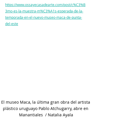
https://www.ossayecasadearte.com/post/c%C3%B
3mo-es-la-muestra-m%C3%A1s-esperada-de-la-
temporada-en-el-nuevo-museo-maca-de-punta-
del-este
El museo Maca, la última gran obra del artista 
plástico uruguayo Pablo Atchugarry, abre en 
Manantiales  / Natalia Ayala