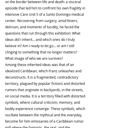
on the border between life and death: a visceral 
episode that led him to confront his own fragility in 
Intensive Care Unit 5 of a Santo Domingo medical 
center. Recovering from surgery, amid fevers, 
delirium, and moments of lucidity, he faced the 
questions that run through this exhibition: What 
ideas did I inherit... and which ones do I truly 
believe in? Am I ready to let go... or am I still 
clinging to something that no longer matters? 
What image of who we are survives?
Among these inherited ideas was that of an 
idealized Caribbean, which Franz unleashes and 
deconstructs. It is a fragmented, contradictory 
territory, plagued by popular fictions and distorted 
rumors that originate in backyards, in the streets, 
on social media. It is a territory filled with distorted 
symbols, where cultural criticism, memory, and 
bodily experience converge. These symbols, which 
oscillate between the mythical and the everyday, 
become for him emissaries of a Caribbean rumor 
mill where the fantastic, the real, and the 