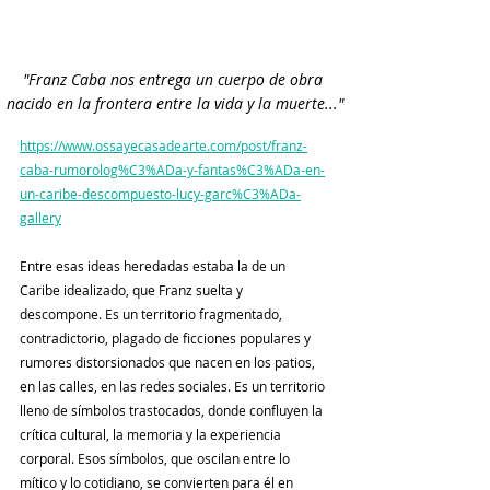
"Franz Caba nos entrega un cuerpo de obra 
nacido en la frontera entre la vida y la muerte..."
https://www.ossayecasadearte.com/post/franz-
caba-rumorolog%C3%ADa-y-fantas%C3%ADa-en-
un-caribe-descompuesto-lucy-garc%C3%ADa-
gallery
Entre esas ideas heredadas estaba la de un 
Caribe idealizado, que Franz suelta y 
descompone.
Es
 un territorio fragmentado, 
contradictorio, plagado de ficciones populares y 
rumores distorsionados que nacen en los patios, 
en las calles, en las redes sociales. Es un territorio 
lleno de símbolos trastocados, donde confluyen la 
crítica cultural, la memoria y la experiencia 
corporal. Esos símbolos, que oscilan entre lo 
mítico y lo cotidiano, se convierten para él en 