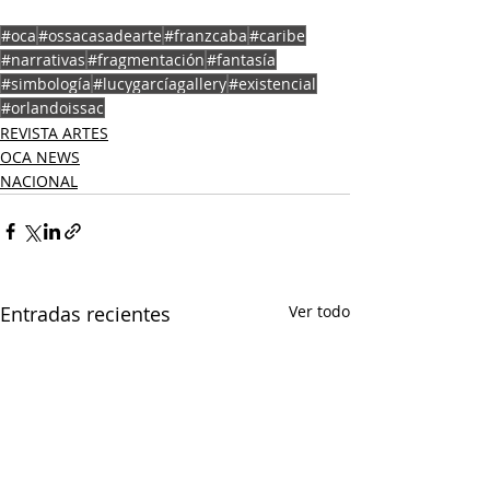
#oca
#ossacasadearte
#franzcaba
#caribe
#narrativas
#fragmentación
#fantasía
#simbología
#lucygarcíagallery
#existencial
#orlandoissac
REVISTA ARTES
OCA NEWS
NACIONAL
Entradas recientes
Ver todo