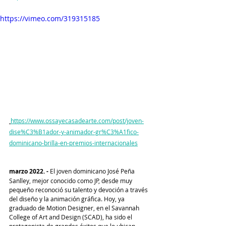
https://vimeo.com/319315185
https://www.ossayecasadearte.com/post/joven-
dise%C3%B1ador-y-animador-gr%C3%A1fico-
dominicano-brilla-en-premios-internacionales
marzo 2022. - 
El joven dominicano José Peña 
Sanlley, mejor conocido como JP, desde muy 
pequeño reconoció su talento y devoción a través 
del diseño y la animación gráfica. Hoy, ya 
graduado de Motion Designer, en el Savannah 
College of Art and Design (SCAD), ha sido el 