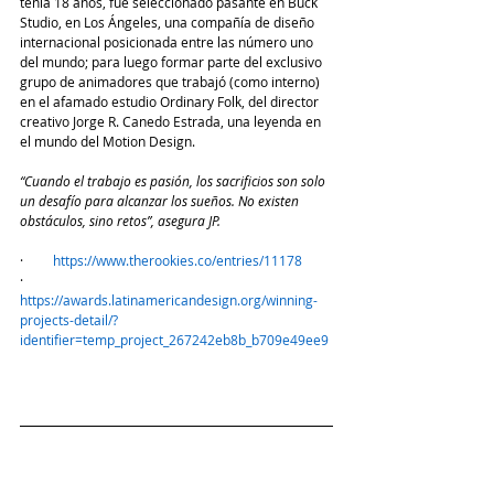
tenía 18 años, fue seleccionado pasante en Buck 
Studio, en Los Ángeles, una compañía de diseño 
internacional posicionada entre las número uno 
del mundo; para luego formar parte del exclusivo 
grupo de animadores que trabajó (como interno) 
en el afamado estudio Ordinary Folk, del director 
creativo Jorge R. Canedo Estrada, una leyenda en 
el mundo del Motion Design.
“Cuando el trabajo es pasión, los sacrificios son solo 
un desafío para alcanzar los sueños. No existen 
obstáculos, sino retos”, asegura JP.
·         
https://www.therookies.co/entries/11178
·         
https://awards.latinamericandesign.org/winning-
projects-detail/?
identifier=temp_project_267242eb8b_b709e49ee9