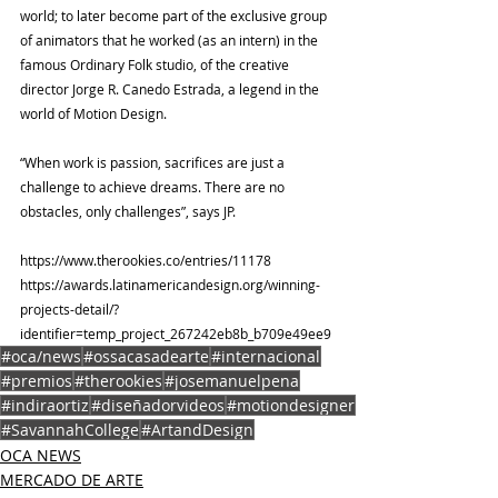
world; to later become part of the exclusive group 
of animators that he worked (as an intern) in the 
famous Ordinary Folk studio, of the creative 
director Jorge R. Canedo Estrada, a legend in the 
world of Motion Design.
“When work is passion, sacrifices are just a 
challenge to achieve dreams. There are no 
obstacles, only challenges”, says JP.
https://www.therookies.co/entries/11178
https://awards.latinamericandesign.org/winning-
projects-detail/?
identifier=temp_project_267242eb8b_b709e49ee9
#oca/news
#ossacasadearte
#internacional
#premios
#therookies
#josemanuelpena
#indiraortiz
#diseñadorvideos
#motiondesigner
#SavannahCollege
#ArtandDesign
OCA NEWS
MERCADO DE ARTE