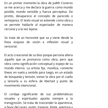
En un primer momento la obra de Judith Cisneros 
se me acerca y me declara la guerra como mundo 
posible, mundo sensible y fuerza perceptiva. De 
pronto, desaparece el concepto de parecido o 
semejanza. El texto visual se extiende como obra y 
se permite hablarle al espectador de manera 
cercana y a la vez lejana.
Se trata de un horizonte que va y viene desde la 
línea esquiva de visión e inflexión visual y 
sensorial.
El acto creacional de su bíos-psique-persona altera 
aquello que se pronuncia como obra, pero que 
vibra como significación conceptual y espejo de su 
mundo interno. La artista fija, moviliza, convierte 
líneas en vuelo y sentido para luego, en un estado 
de búsqueda y tensión, tomar la obra por el cuello 
y lanzarla a su esfera de libertad y punto de 
movimiento intencional.
El cordaje significante de sus problemáticas 
visuales y espirituales apunta siempre a la 
transgresión. Se trata de trascender la apariencia, 
a favor del rasgo, punto, travesía, límite, apertura y 