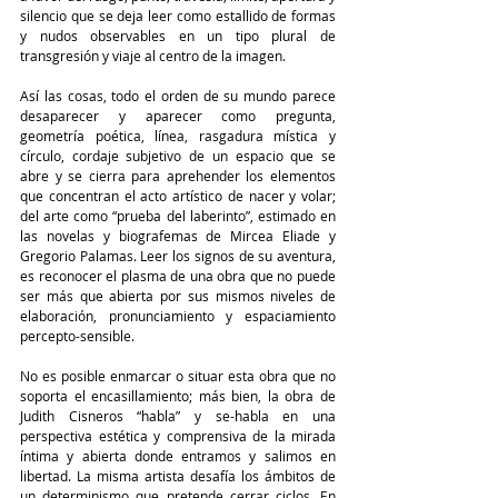
silencio que se deja leer como estallido de formas 
y nudos observables en un tipo plural de 
transgresión y viaje al centro de la imagen. 
Así las cosas, todo el orden de su mundo parece 
desaparecer y aparecer como pregunta, 
geometría poética, línea, rasgadura mística y 
círculo, cordaje subjetivo de un espacio que se 
abre y se cierra para aprehender los elementos 
que concentran el acto artístico de nacer y volar; 
del arte como “prueba del laberinto”, estimado en 
las novelas y biografemas de Mircea Eliade y 
Gregorio Palamas. Leer los signos de su aventura, 
es reconocer el plasma de una obra que no puede 
ser más que abierta por sus mismos niveles de 
elaboración, pronunciamiento y espaciamiento 
percepto-sensible.
No es posible enmarcar o situar esta obra que no 
soporta el encasillamiento; más bien, la obra de 
Judith Cisneros “habla” y se-habla en una 
perspectiva estética y comprensiva de la mirada 
íntima y abierta donde entramos y salimos en 
libertad. La misma artista desafía los ámbitos de 
un determinismo que pretende cerrar ciclos. En 