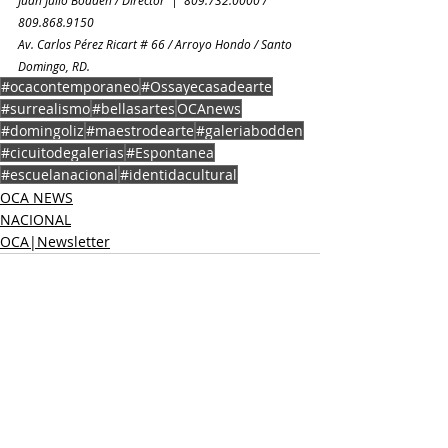
Juan Julio Bodden / Director  |  809.732.0000 / 
809.868.9150
Av. Carlos Pérez Ricart # 66 / Arroyo Hondo / Santo 
Domingo, RD.
#ocacontemporaneo
#Ossayecasadearte
#surrealismo
#bellasartes
OCAnews
#domingoliz
#maestrodearte
#galeriabodden
#cicuitodegalerias
#Espontanea
#escuelanacional
#identidacultural
OCA NEWS
NACIONAL
OCA|Newsletter
Entradas recientes
Ver todo