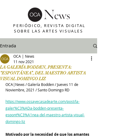
PERIÓDICO, REVISTA DIGITAL
SOBRE LAS ARTES VISUALES
Entrada
OCA | News
11 nov 2021
LA GALERÍA BODDEN, PRESENTA:
“ESPONTÁNEA”, DEL MAESTRO ARTISTA
VISUAL DOMINGO LIZ
OCA|News / Galería Bodden / Jueves 11 de 
Noviembre, 2021 / Santo Domingo RD
https://www.ossayecasadearte.com/post/la-
galer%C3%ADa-bodden-presenta-
espont%C3%A1nea-del-maestro-artista-visual-
domingo-liz
Motivado por la necesidad de que los amantes 