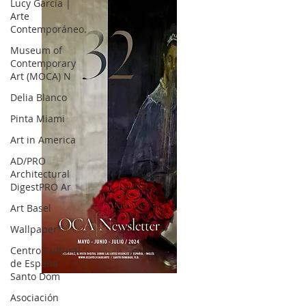
Lucy García |
Arte
Contemporáneo.
Museum of
Contemporary
Art (MOCA) N
Delia Blanco
Pinta Miami
Art in America
AD/PRO
Architectural
DigestPRO Ar
Art Basel
Wallpaper*
Centro Cultural
de España
Santo Dom
OCA|News 32/ Mayo-Junio-Julio, 2023
Asociación