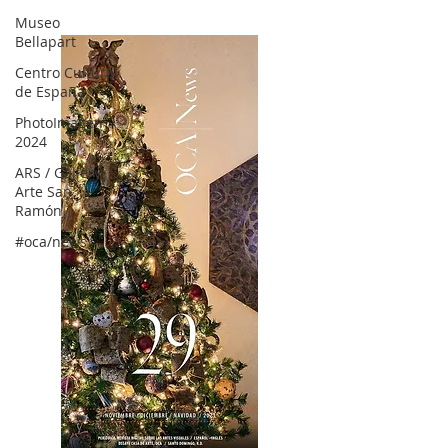
OCA|News 30 /Enero-Febrero / 2024
Museo
Bellapart
Centro Cultural
de España
PhotoImagen
2024
ARS / Gallery,
Arte San
Ramón
#oca/news