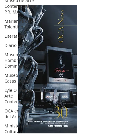
Museo de Arte
Contemporáneo
P.R. MA
Marianne de
Tolentino
Literatura
Diario Libre
Museo del
Hombre
Dominicano
Museo de Las
Casas Reales
Lyle O. Reitzel
Arte
Contemporáneo
OCA en Casa
del Artista
Ministerio de
Cultura