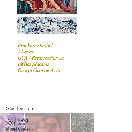
Brochure /Rafael
Álvarez
OCA /
Resurrección en
OCA|News 31 / Marzo-Abril / 2024
súbitos placeres
Ossaye Casa de Arte
OCA | NEWS
Delia Blanco
OCA | News
OCA | News
11 sept 2024
REVISTA ARTES