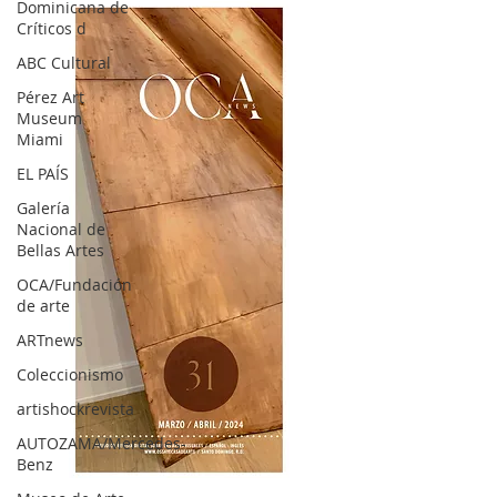
Dominicana de
Críticos d
ABC Cultural
Pérez Art
Museum
Miami
EL PAÍS
Galería
Nacional de
Bellas Artes
OCA/Fundación
de arte
ARTnews
Coleccionismo
artishockrevista
AUTOZAMA/Mercedes-
Benz
OCA|News 31 / Marzo-Abril / 2024