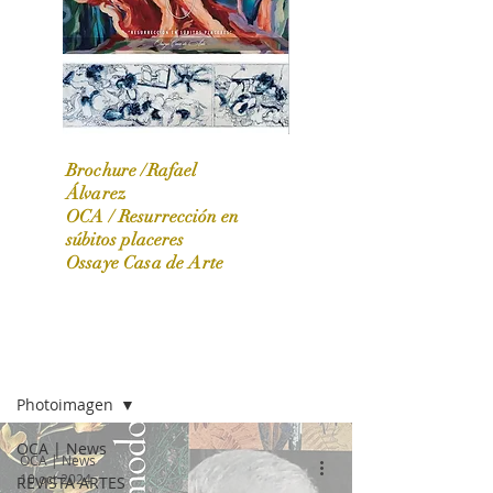
Brochure /Rafael
Álvarez
OCA /
Resurrección en
OCA|News 31 / Marzo-Abril / 2024
súbitos placeres
Ossaye Casa de Arte
OCA | NEWS
Photoimagen
OCA | News
OCA | News
10 oct 2024
REVISTA ARTES