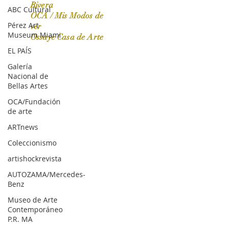
Rivera
ABC Cultural
OCA / Mis Modos de
Pérez Art
OCA|News 31 / Marzo-Abril / 2024
ver
Museum Miami
Ossaye Casa de Arte
EL PAÍS
Galería
Nacional de
Bellas Artes
OCA/Fundación
de arte
ARTnews
Coleccionismo
artishockrevista
AUTOZAMA/Mercedes-
Benz
Museo de Arte
Contemporáneo
P.R. MA