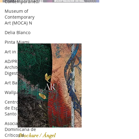
Contemporáneo.
Museum of
Contemporary
Art (MOCA) N
Delia Blanco
Pinta Miami
Art in America
AD/PRO
Architectural
DigestPRO Ar
Art Basel
Wallpaper*
Centro Cultural
de España
Santo Dom
Asociación
Dominicana de
Críticos d
Brochure / Ángel