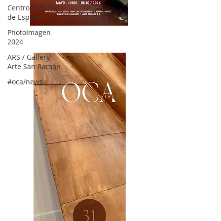
Centro Cultural
de España
OCA|News 32/ Mayo-Junio-Julio, 2023
PhotoImagen
2024
ARS / Gallery,
Arte San Ramón
#oca/news