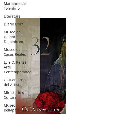
Marianne de
Tolentino
Literatura
Diario Libre
Museo del
Hombre
Dominicano
Museo de Las
Casas Reales
Lyle O. Reitzel
Arte
Contemporáneo
OCA en Casa
del Artista
Ministerio de
Cultura
Museo
Bellapart