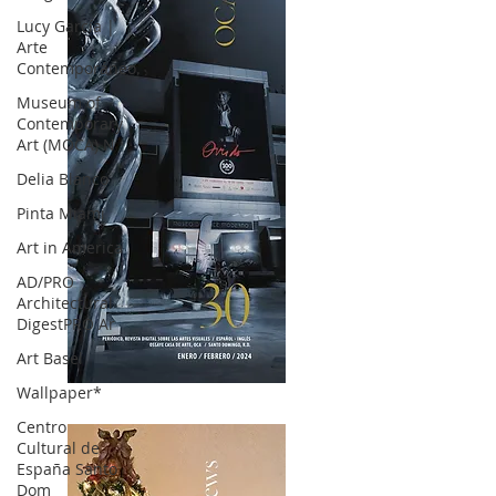
Lucy García |
Arte
Contemporáneo.
Museum of
Contemporary
Art (MOCA) N
Delia Blanco
Pinta Miami
Art in America
AD/PRO
Architectural
DigestPRO Ar
Art Basel
Wallpaper*
OCA|News 30 /Enero-Febrero / 2024
Centro
Cultural de
España Santo
Dom