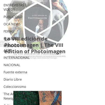
ENTREVISTAS |
VIDEOS
PUBLICIDAD
OCA NEWS
FERIAS
La VIII edición de
MUSEOS
Photoimagen | The VIII
MERCADO DE
edition of Photoimagen
ARTE
INTERNACIONAL
NACIONAL
Fuente externa
Diario Libre
Coleccionismo
The Art
Newspaper