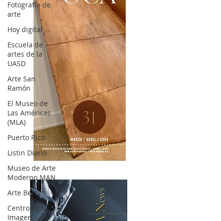
Fotografía de
arte
Hoy digital
Escuela de
artes de la
UASD
Arte San
Ramón
El Museo de
Las Américas
(MLA)
Puerto Rico
Listin Diario
OCA|News 31 / Marzo-Abril / 2024
Museo de Arte
Moderno MAN
Arte Berry's
Centro de la
Imagen