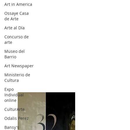
Art in America
Ossaye Casa
de Arte
Arte al Día
Concurso de
arte
Museo del
Barrio
Art Newspaper
Ministerio de
Cultura
Expo
Individual
online
CulturArte
Odalis Perez
Bansy's