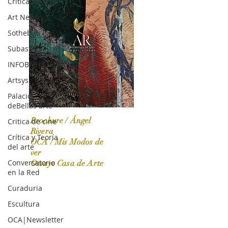
Crítica de Arte
Art News
Sotheby's
Subasta
INFOBAE|AMERICA
Artsys
Palacio
deBellas arte
Brochure / Ángel
Critica de cine
Rivera
Crítica y Teoría
OCA / Mis Modos de
del arte
OCA|News 31 / Marzo-Abril / 2024
ver
Conversatorio
Ossaye Casa de Arte
en la Red
Curaduria
Escultura
OCA|Newsletter