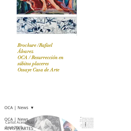
Brochure /Rafael
Álvarez
OCA /
Resurrección en
OCA|News 31 / Marzo-Abril / 2024
súbitos placeres
Ossaye Casa de Arte
OCA | NEWS
OCA | News
OCA | News
Carlos Acero Ruiz
2 oct 2018
REVISTA ARTES