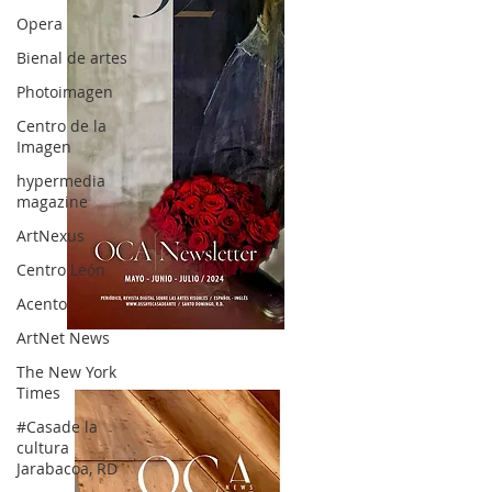
Opera
Bienal de artes
Photoimagen
Centro de la
Imagen
hypermedia
magazine
ArtNexus
Centro León
Acento
ArtNet News
OCA|News 32/ Mayo-Junio-Julio, 2023
The New York
Times
#Casade la
cultura
Jarabacoa, RD