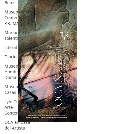
Benz
Museo de Arte
Contemporáneo
P.R. MA
Marianne de
Tolentino
Literatura
Diario Libre
Museo del
Hombre
Dominicano
Museo de Las
Casas Reales
Lyle O. Reitzel
Arte
Contemporáneo
OCA en Casa
OCA|News 28 / Julio-Agosto-Septiembre, 2023
del Artista