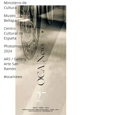
Ministerio de
Cultura
Museo
Bellapart
Centro
Cultural de
España
PhotoImagen
2024
ARS / Gallery,
Arte San
Ramón
#oca/news