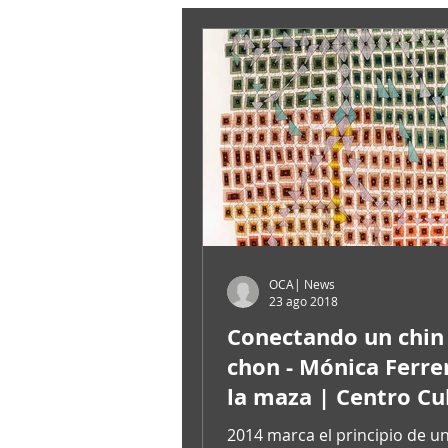
OCA| News
23 ago 2018
Conectando un chin
chon - Mónica Ferre
la maza | Centro Cu
de España / Connect
2014 marca el principio de u