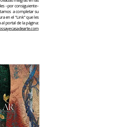
rolladas
íntegras en las
les –por consiguiente–
rtamos
a completar su
ura en el "Link" que les
 al portal de la página:
ssayecasadearte.com