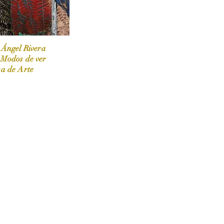
 Ángel Rivera
 Modos de ver
sa de Arte
 / Marzo-Abril / 2024