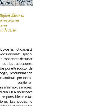
Rafael Álvarez
urrección en
ceres
 / Marzo-Abril / 2024
sa de Arte
do de las noticias está
n dos idiomas: Español
 Es importante destacar
que las traducciones
das por el traductor de
oogle,
producidas con
ia artificial –por tanto–
contienen
aje
mínimo
de errores,
el cual OCA no se hace
responsable de estas
iones
. Las noticias, no