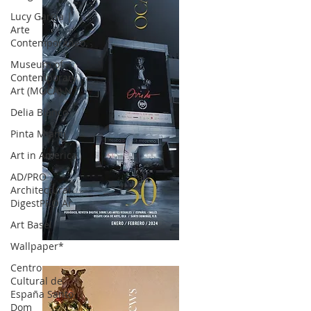
Lucy García |
Arte
Contemporáneo.
Museum of
Contemporary
Art (MOCA) N
Delia Blanco
Pinta Miami
Art in America
AD/PRO
Architectural
DigestPRO Ar
Art Basel
Wallpaper*
OCA|News 30 /Enero-Febrero / 2024
Centro
Cultural de
España Santo
Dom