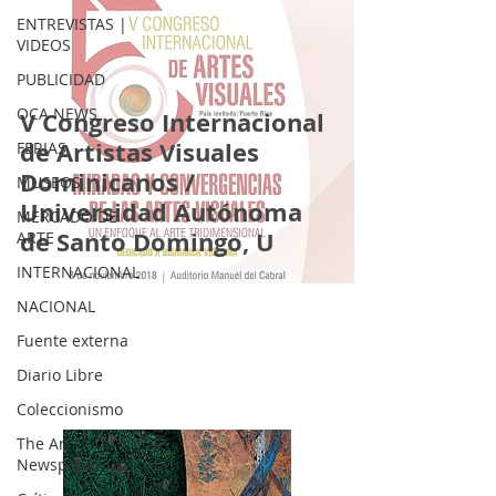
ENTREVISTAS |
VIDEOS
PUBLICIDAD
OCA NEWS
V Congreso Internacional
de Artistas Visuales
FERIAS
Dominicanos /
MUSEOS
Universidad Autónoma
MERCADO DE
de Santo Domingo, U
ARTE
INTERNACIONAL
NACIONAL
Fuente externa
Diario Libre
Coleccionismo
The Art
Newspaper