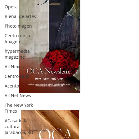
Opera
Bienal de artes
Photoimagen
Centro de la
Imagen
hypermedia
magazine
ArtNexus
Centro León
Acento
ArtNet News
OCA|News 32/ Mayo-Junio-Julio, 2023
The New York
Times
#Casade la
cultura
Jarabacoa, RD