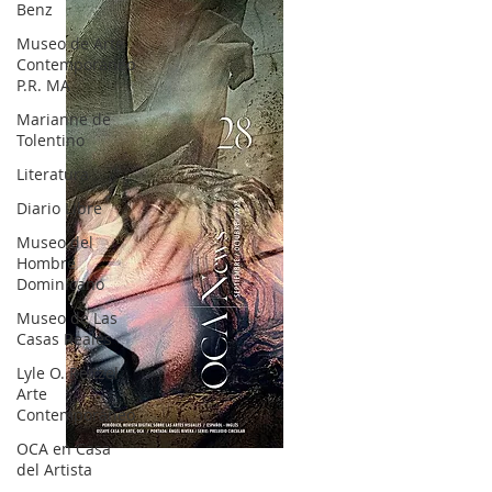
Benz
Museo de Arte
Contemporáneo
P.R. MA
Marianne de
Tolentino
Literatura
Diario Libre
Museo del
Hombre
Dominicano
Museo de Las
Casas Reales
Lyle O. Reitzel
Arte
Contemporáneo
OCA en Casa
OCA|News 28 / Julio-Agosto-Septiembre, 2023
del Artista