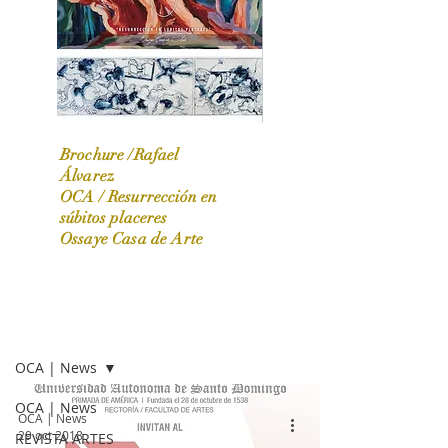
Brochure /Rafael
Álvarez
OCA /
Resurrección en
OCA|News 31 / Marzo-Abril / 2024
súbitos placeres
Ossaye Casa de Arte
OCA | NEWS
OCA | News
OCA | News
OCA | News
29 oct 2018
REVISTA ARTES