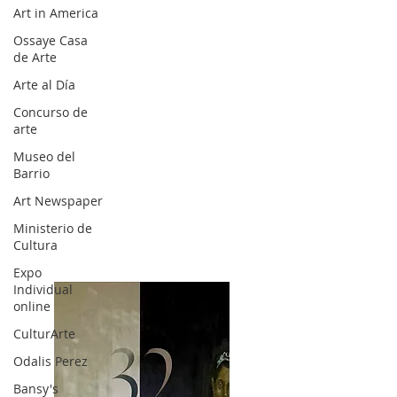
Art in America
Ossaye Casa
de Arte
Arte al Día
Concurso de
arte
Museo del
Barrio
Art Newspaper
Ministerio de
Cultura
Expo
Individual
online
CulturArte
Odalis Perez
Bansy's