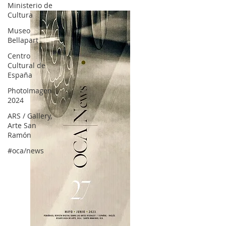
Ministerio de
Cultura
Museo
Bellapart
Centro
Cultural de
España
PhotoImagen
2024
ARS / Gallery,
Arte San
Ramón
#oca/news