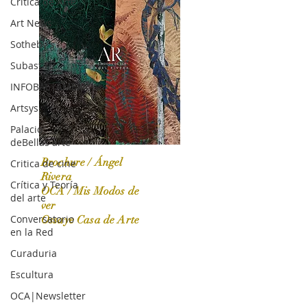
Crítica de Arte
Art News
Sotheby's
Subasta
INFOBAE|AMERICA
Artsys
Palacio
deBellas arte
Brochure / Ángel
Critica de cine
Rivera
Crítica y Teoría
OCA / Mis Modos de
del arte
OCA|News 31 / Marzo-Abril / 2024
ver
Conversatorio
Ossaye Casa de Arte
en la Red
Curaduria
Escultura
OCA|Newsletter