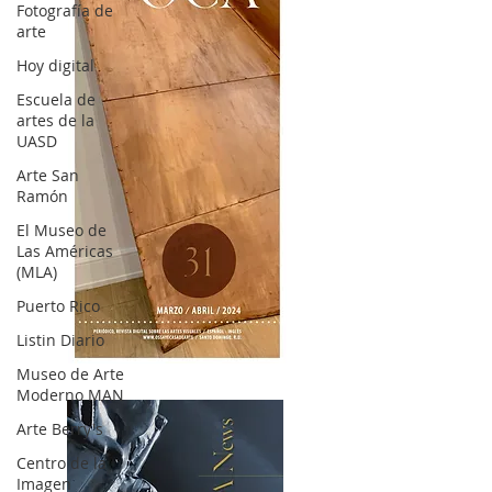
Fotografía de
arte
Hoy digital
Escuela de
artes de la
UASD
Arte San
Ramón
El Museo de
Las Américas
(MLA)
Puerto Rico
Listin Diario
OCA|News 31 / Marzo-Abril / 2024
Museo de Arte
Moderno MAN
Arte Berry's
Centro de la
Imagen