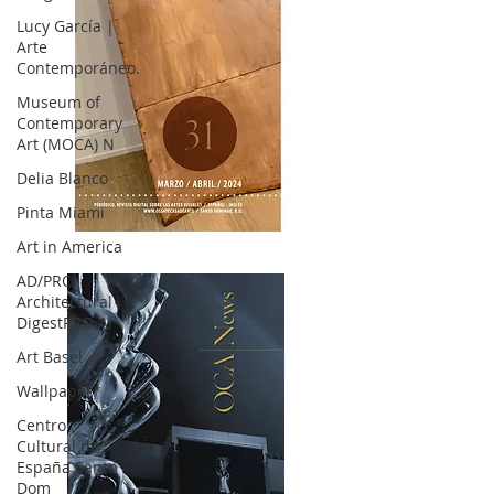
Lucy García |
Arte
Contemporáneo.
Museum of
Contemporary
Art (MOCA) N
Delia Blanco
Pinta Miami
Art in America
OCA|News 31 / Marzo-Abril / 2024
AD/PRO
Architectural
DigestPRO Ar
Art Basel
Wallpaper*
Centro
Cultural de
España Santo
Dom