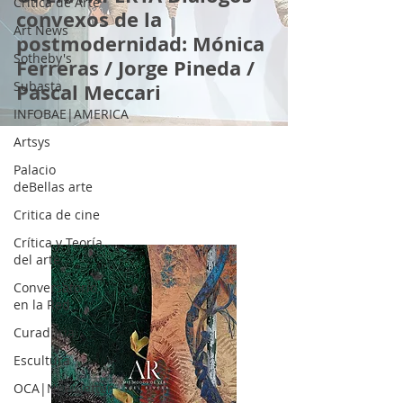
Crítica de Arte
convexos de la
Art News
postmodernidad: Mónica
Sotheby's
Ferreras / Jorge Pineda /
Subasta
Pascal Meccari
INFOBAE|AMERICA
Artsys
Palacio
deBellas arte
Critica de cine
Crítica y Teoría
del arte
Conversatorio
en la Red
Curaduria
Escultura
OCA|Newsletter