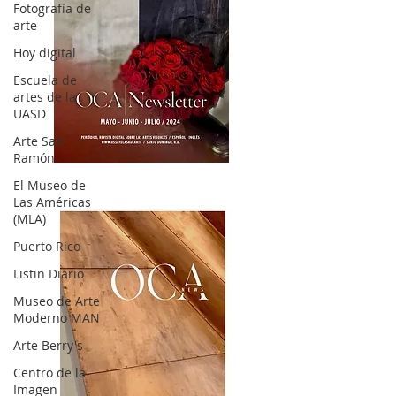
Fotografía de
arte
Hoy digital
Escuela de
artes de la
UASD
Arte San
Ramón
OCA|News 32/ Mayo-Junio-Julio, 2023
El Museo de
Las Américas
(MLA)
Puerto Rico
Listin Diario
Museo de Arte
Moderno MAN
Arte Berry's
Centro de la
Imagen