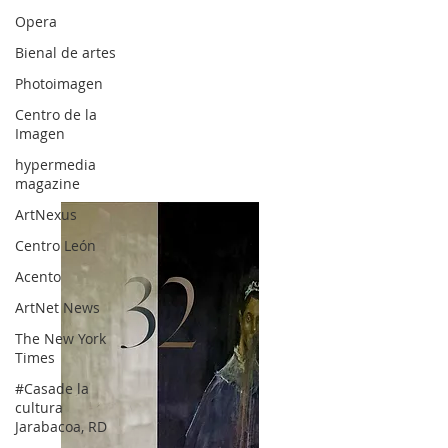
Opera
Bienal de artes
Photoimagen
Centro de la
Imagen
hypermedia
magazine
ArtNexus
Centro León
Acento
ArtNet News
The New York
Times
#Casade la
cultura
Jarabacoa, RD