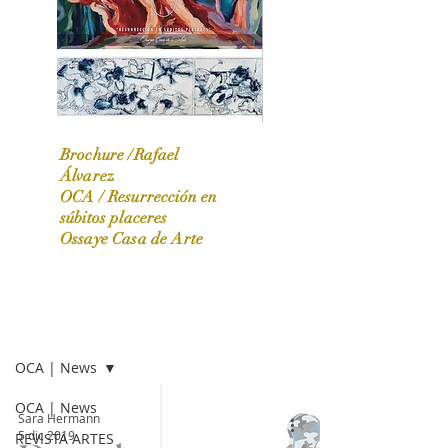
Brochure /Rafael
Álvarez
OCA /
Resurrección en
OCA|News 31 / Marzo-Abril / 2024
súbitos placeres
Ossaye Casa de Arte
OCA | NEWS
OCA | News
OCA | News
Sara Hermann
5 dic 2019
REVISTA ARTES