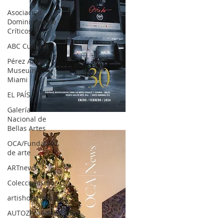
Asociación
Dominicana de
Críticos d
ABC Cultural
Pérez Art
Museum
Miami
EL PAÍS
Galería
OCA|News 30 /Enero-Febrero / 2024
Nacional de
Bellas Artes
OCA/Fundación
de arte
ARTnews
Coleccionismo
artishockrevista
AUTOZAMA/Mercedes-