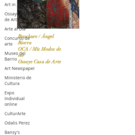
Art in America
Ossaye Casa
de Arte
Arte al Día
Brochure / Ángel
Concurso de
Rivera
arte
OCA / Mis Modos de
Museo del
OCA|News 31 / Marzo-Abril / 2024
ver
Barrio
Ossaye Casa de Arte
Art Newspaper
Ministerio de
Cultura
Expo
Individual
online
CulturArte
Odalis Perez
Bansy's