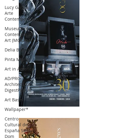
Lucy García |
Arte
Contemporáneo.
Museum of
Contemporary
Art (MOCA) N
Delia Blanco
Pinta Miami
Art in America
AD/PRO
Architectural
DigestPRO Ar
Art Basel
Wallpaper*
OCA|News 30 /Enero-Febrero / 2024
Centro
Cultural de
España Santo
Dom