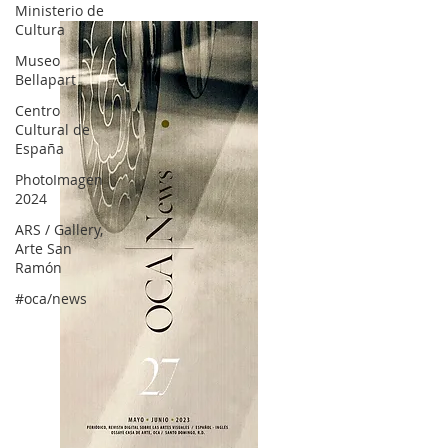
Ministerio de
Cultura
Museo
Bellapart
Centro
Cultural de
España
PhotoImagen
2024
ARS / Gallery,
Arte San
Ramón
#oca/news