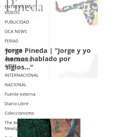
ENTREVISTAS |
VIDEOS
PUBLICIDAD
OCA NEWS
FERIAS
Jorge Pineda | "Jorge y yo
MUSEOS
hemos hablado por
MERCADO DE
siglos..."
ARTE
INTERNACIONAL
NACIONAL
Fuente externa
Diario Libre
Coleccionismo
The Art
Newspaper