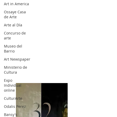
Art in America
Ossaye Casa
de Arte
Arte al Día
Concurso de
arte
Museo del
Barrio
Art Newspaper
Ministerio de
Cultura
Expo
Individual
online
CulturArte
Odalis Perez
Bansy's