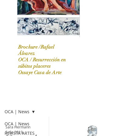
Brochure /Rafael
Álvarez
OCA /
Resurrección en
OCA|News 31 / Marzo-Abril / 2024
súbitos placeres
Ossaye Casa de Arte
OCA | NEWS
OCA | News
OCA | News
Sara Hermann
5 dic 2019
REVISTA ARTES