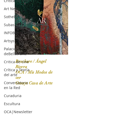
Crítica de Arte
Art News
Sotheby's
Subasta
INFOBAE|AMERICA
Artsys
Palacio
deBellas arte
Brochure / Ángel
Critica de cine
Rivera
Crítica y Teoría
OCA / Mis Modos de
del arte
OCA|News 31 / Marzo-Abril / 2024
ver
Conversatorio
Ossaye Casa de Arte
en la Red
Curaduria
Escultura
OCA|Newsletter