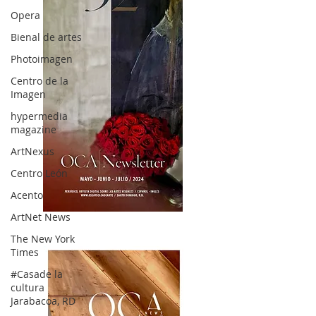
Opera
Bienal de artes
Photoimagen
Centro de la
Imagen
hypermedia
magazine
ArtNexus
Centro León
Acento
ArtNet News
OCA|News 32/ Mayo-Junio-Julio, 2023
The New York
Times
#Casade la
cultura
Jarabacoa, RD