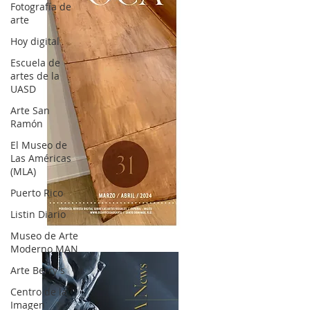
Fotografía de
arte
Hoy digital
Escuela de
artes de la
UASD
Arte San
Ramón
El Museo de
Las Américas
(MLA)
Puerto Rico
Listin Diario
OCA|News 31 / Marzo-Abril / 2024
Museo de Arte
Moderno MAN
Arte Berry's
Centro de la
Imagen