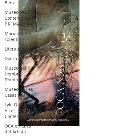
Benz
Museo de Arte
Contemporáneo
P.R. MA
Marianne de
Tolentino
Literatura
Diario Libre
Museo del
Hombre
Dominicano
Museo de Las
Casas Reales
Lyle O. Reitzel
Arte
Contemporáneo
OCA en Casa
OCA|News 28 / Julio-Agosto-Septiembre, 2023
del Artista