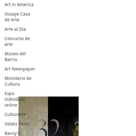
Art in America
Ossaye Casa
de Arte
Arte al Día
Concurso de
arte
Museo del
Barrio
Art Newspaper
Ministerio de
Cultura
Expo
Individual
online
CulturArte
Odalis Perez
Bansy's