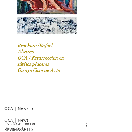
Brochure /Rafael
Álvarez
OCA /
Resurrección en
OCA|News 31 / Marzo-Abril / 2024
súbitos placeres
Ossaye Casa de Arte
OCA | NEWS
OCA | News
OCA | News
Por: Nate Freeman
19 ago 2019
REVISTA ARTES