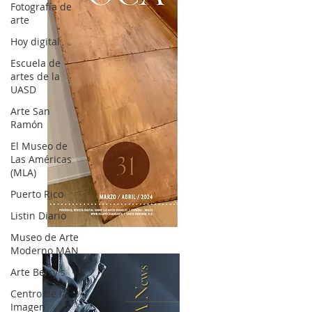
Fotografía de
arte
Hoy digital
Escuela de
artes de la
UASD
Arte San
Ramón
El Museo de
Las Américas
(MLA)
Puerto Rico
Listin Diario
OCA|News 31 / Marzo-Abril / 2024
Museo de Arte
Moderno MAN
Arte Berry's
Centro de la
Imagen