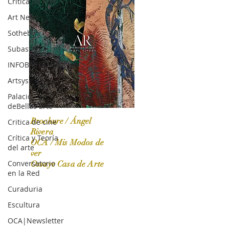
Crítica de Arte
Art News
Sotheby's
Subasta
INFOBAE|AMERICA
Artsys
Palacio
deBellas arte
Brochure / Ángel
Critica de cine
Rivera
Crítica y Teoría
OCA / Mis Modos de
del arte
OCA|News 31 / Marzo-Abril / 2024
ver
Conversatorio
Ossaye Casa de Arte
en la Red
Curaduria
Escultura
OCA|Newsletter