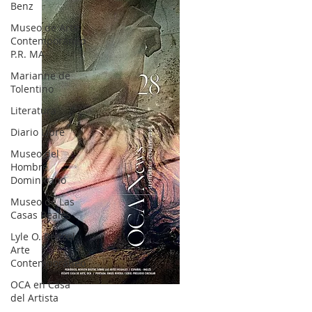
Benz
Museo de Arte
Contemporáneo
P.R. MA
Marianne de
Tolentino
Literatura
Diario Libre
Museo del
Hombre
Dominicano
Museo de Las
Casas Reales
Lyle O. Reitzel
Arte
Contemporáneo
OCA en Casa
OCA|News 28 / Julio-Agosto-Septiembre, 2023
del Artista