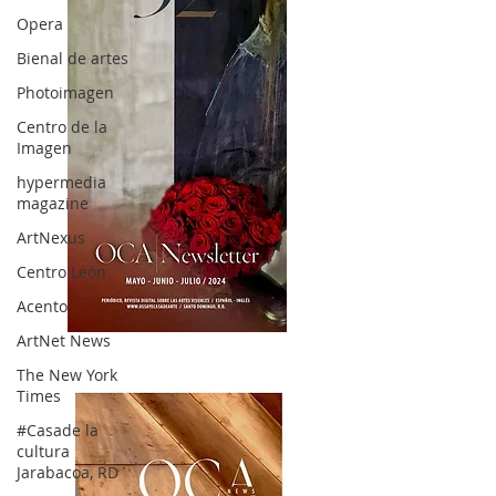
Opera
Bienal de artes
Photoimagen
Centro de la
Imagen
hypermedia
magazine
ArtNexus
Centro León
Acento
ArtNet News
OCA|News 32/ Mayo-Junio-Julio, 2023
The New York
Times
#Casade la
cultura
Jarabacoa, RD