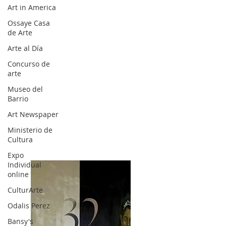
Art in America
Ossaye Casa
de Arte
Arte al Día
Concurso de
arte
Museo del
Barrio
Art Newspaper
Ministerio de
Cultura
Expo
Individual
online
CulturArte
Odalis Perez
Bansy's