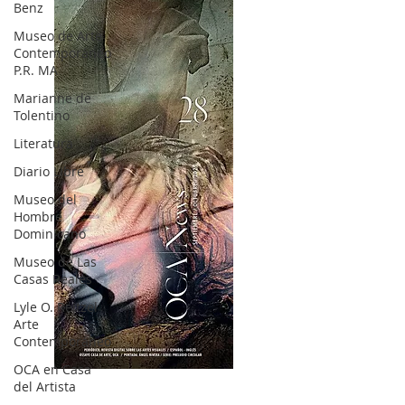
Benz
Museo de Arte
Contemporáneo
P.R. MA
Marianne de
Tolentino
Literatura
Diario Libre
Museo del
Hombre
Dominicano
Museo de Las
Casas Reales
Lyle O. Reitzel
Arte
Contemporáneo
OCA en Casa
OCA|News 28 / Julio-Agosto-Septiembre, 2023
del Artista