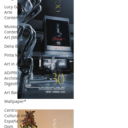
Lucy García |
Arte
Contemporáneo.
Museum of
Contemporary
Art (MOCA) N
Delia Blanco
Pinta Miami
Art in America
AD/PRO
Architectural
DigestPRO Ar
Art Basel
Wallpaper*
OCA|News 30 /Enero-Febrero / 2024
Centro
Cultural de
España Santo
Dom