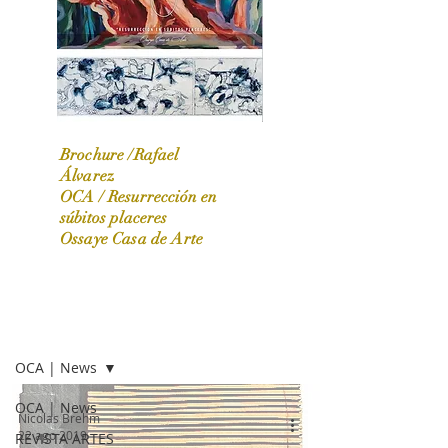
Brochure /Rafael
Álvarez
OCA /
Resurrección en
OCA|News 31 / Marzo-Abril / 2024
súbitos placeres
Ossaye Casa de Arte
OCA | NEWS
OCA | News
OCA | News
Nicolas Brehm
22 ago 2019
REVISTA ARTES