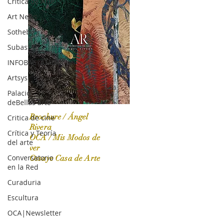
Crítica de Arte
Art News
Sotheby's
Subasta
INFOBAE|AMERICA
Artsys
Palacio
deBellas arte
Brochure / Ángel
Critica de cine
Rivera
Crítica y Teoría
OCA / Mis Modos de
del arte
OCA|News 31 / Marzo-Abril / 2024
ver
Conversatorio
Ossaye Casa de Arte
en la Red
Curaduria
Escultura
OCA|Newsletter