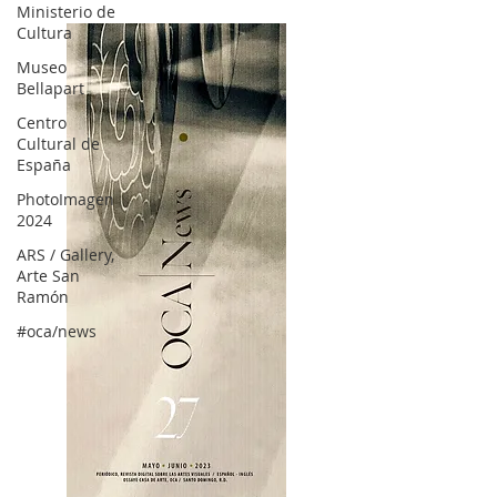
Ministerio de
Cultura
Museo
Bellapart
Centro
Cultural de
España
PhotoImagen
2024
ARS / Gallery,
Arte San
Ramón
#oca/news