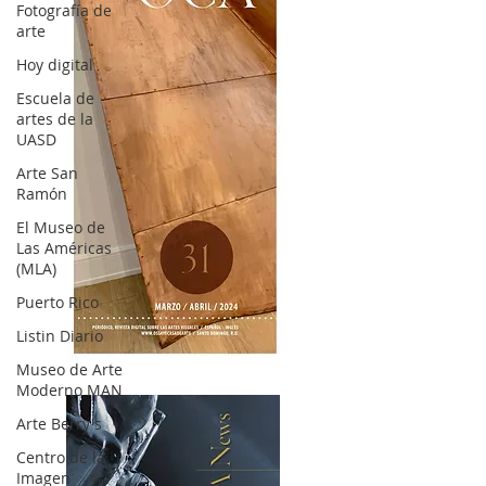
Fotografía de
arte
Hoy digital
Escuela de
artes de la
UASD
Arte San
Ramón
El Museo de
Las Américas
(MLA)
Puerto Rico
Listin Diario
OCA|News 31 / Marzo-Abril / 2024
Museo de Arte
Moderno MAN
Arte Berry's
Centro de la
Imagen