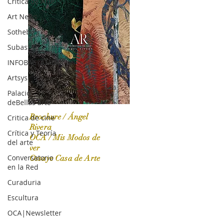
Crítica de Arte
Art News
Sotheby's
Subasta
INFOBAE|AMERICA
Artsys
Palacio
deBellas arte
Brochure / Ángel
Critica de cine
Rivera
Crítica y Teoría
OCA / Mis Modos de
del arte
OCA|News 31 / Marzo-Abril / 2024
ver
Conversatorio
Ossaye Casa de Arte
en la Red
Curaduria
Escultura
OCA|Newsletter