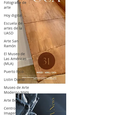
Fotografía de
arte
Hoy digital
Escuela de
artes de la
UASD
Arte San
Ramón
El Museo de
Las Américas
(MLA)
Puerto Rico
Listin Diario
OCA|News 31 / Marzo-Abril / 2024
Museo de Arte
Moderno MAN
Arte Berry's
Centro de la
Imagen