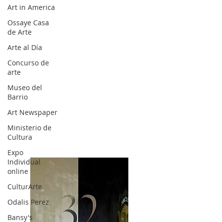
Art in America
Ossaye Casa
de Arte
Arte al Día
Concurso de
arte
Museo del
Barrio
Art Newspaper
Ministerio de
Cultura
Expo
Individual
online
CulturArte
Odalis Perez
Bansy's