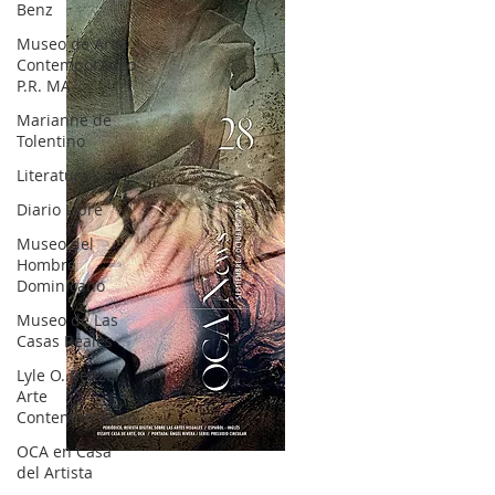
Benz
Museo de Arte
Contemporáneo
P.R. MA
Marianne de
Tolentino
Literatura
Diario Libre
Museo del
Hombre
Dominicano
Museo de Las
Casas Reales
Lyle O. Reitzel
Arte
Contemporáneo
OCA en Casa
OCA|News 28 / Julio-Agosto-Septiembre, 2023
del Artista