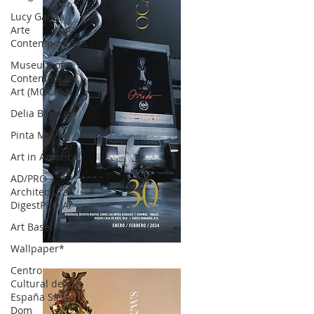
Lucy García |
Arte
Contemporáneo.
Museum of
Contemporary
Art (MOCA) N
Delia Blanco
Pinta Miami
Art in America
AD/PRO
Architectural
DigestPRO Ar
Art Basel
Wallpaper*
OCA|News 30 /Enero-Febrero / 2024
Centro
Cultural de
España Santo
Dom