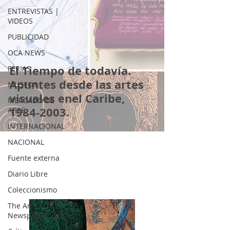
ENTREVISTAS |
VIDEOS
PUBLICIDAD
OCA NEWS
El Tiempo de todavía.
FERIAS
Apuntes desde las artes
MUSEOS
visuales enel Caribe,
MERCADO DE
1984-2003.
ARTE
INTERNACIONAL
NACIONAL
Fuente externa
Diario Libre
Coleccionismo
The Art
Newspaper