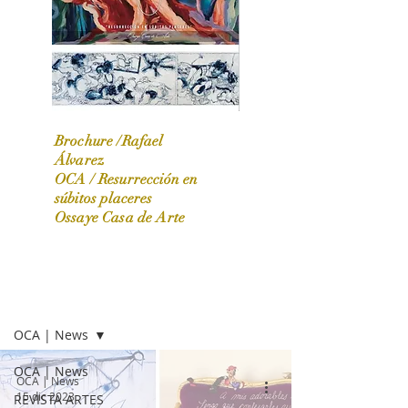
Brochure /Rafael
Álvarez
OCA /
Resurrección en
OCA|News 31 / Marzo-Abril / 2024
súbitos placeres
Ossaye Casa de Arte
OCA | NEWS
OCA | News
OCA | News
OCA | News
15 dic 2023
REVISTA ARTES