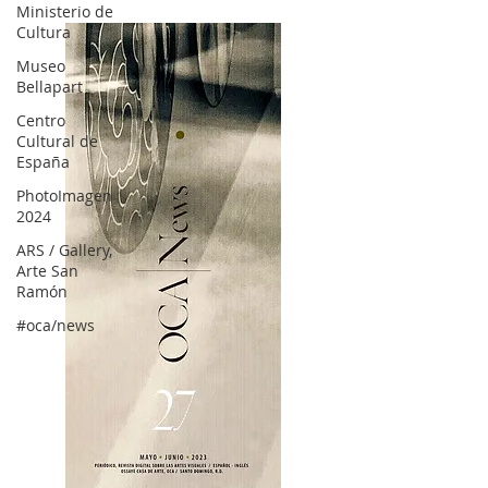
Ministerio de
Cultura
Museo
Bellapart
Centro
Cultural de
España
PhotoImagen
2024
ARS / Gallery,
Arte San
Ramón
#oca/news