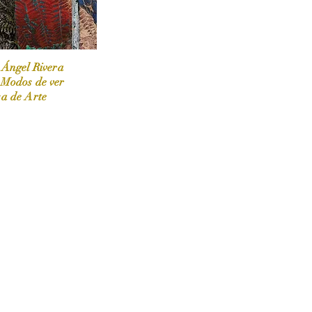
 Ángel Rivera
 Modos de ver
sa de Arte
 / Marzo-Abril / 2024