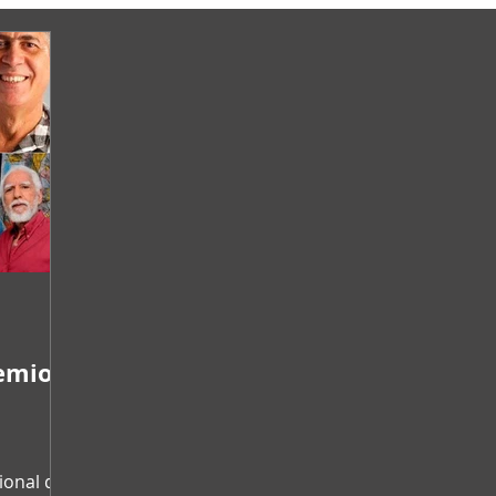
remio
ional de