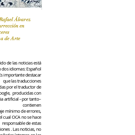
Rafael Álvarez
urrección en
ceres
 / Marzo-Abril / 2024
sa de Arte
do de las noticias está
n dos idiomas: Español
 Es importante destacar
que las traducciones
das por el traductor de
oogle,
producidas con
ia artificial –por tanto–
contienen
aje
mínimo
de errores,
el cual OCA no se hace
responsable de estas
iones
. Las noticias, no