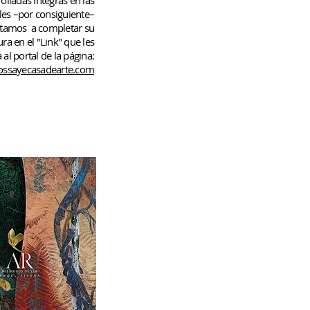
rolladas
íntegras en las
les –por consiguiente–
rtamos
a completar su
ura en el "Link" que les
 al portal de la página:
ssayecasadearte.com