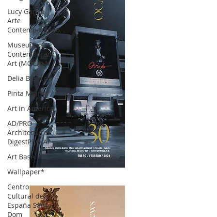
Lucy García |
Arte
Contemporáneo.
Museum of
Contemporary
Art (MOCA) N
Delia Blanco
Pinta Miami
Art in America
AD/PRO
Architectural
DigestPRO Ar
Art Basel
Wallpaper*
OCA|News 30 /Enero-Febrero / 2024
Centro
Cultural de
España Santo
Dom