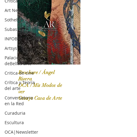
Crítica de Arte
Art News
Sotheby's
Subasta
INFOBAE|AMERICA
Artsys
Palacio
deBellas arte
Brochure / Ángel
Critica de cine
Rivera
Crítica y Teoría
OCA / Mis Modos de
del arte
OCA|News 31 / Marzo-Abril / 2024
ver
Conversatorio
Ossaye Casa de Arte
en la Red
Curaduria
Escultura
OCA|Newsletter