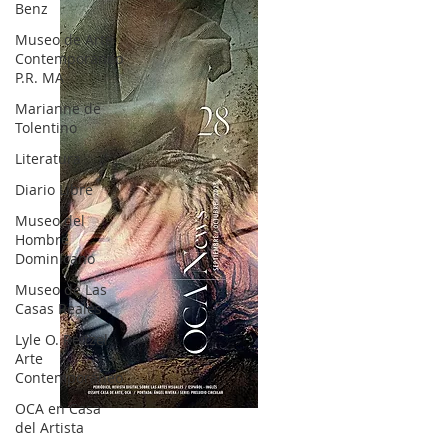
Benz
Museo de Arte
Contemporáneo
P.R. MA
Marianne de
Tolentino
Literatura
Diario Libre
Museo del
Hombre
Dominicano
Museo de Las
Casas Reales
Lyle O. Reitzel
Arte
Contemporáneo
OCA en Casa
OCA|News 28 / Julio-Agosto-Septiembre, 2023
del Artista