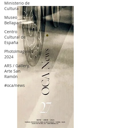
Ministerio de
Cultura
Museo
Bellapart
Centro
Cultural de
España
PhotoImagen
2024
ARS / Gallery,
Arte San
Ramón
#oca/news