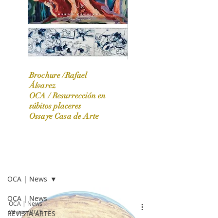
Brochure /Rafael
Álvarez
OCA /
Resurrección en
OCA|News 31 / Marzo-Abril / 2024
súbitos placeres
Ossaye Casa de Arte
OCA | NEWS
OCA | News
OCA | News
OCA | News
29 nov 2023
REVISTA ARTES