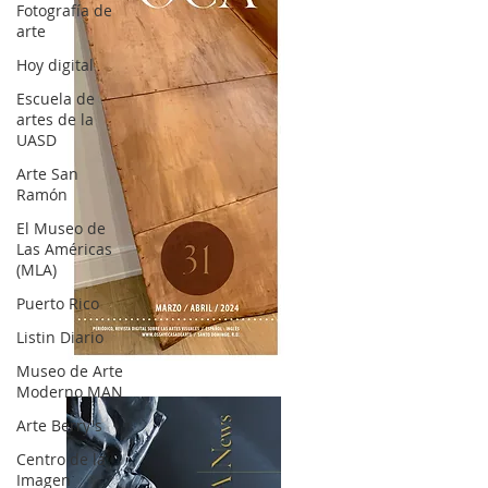
Fotografía de
arte
Hoy digital
Escuela de
artes de la
UASD
Arte San
Ramón
El Museo de
Las Américas
(MLA)
Puerto Rico
Listin Diario
OCA|News 31 / Marzo-Abril / 2024
Museo de Arte
Moderno MAN
Arte Berry's
Centro de la
Imagen