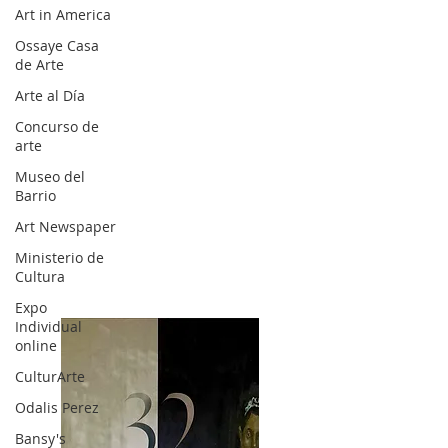
Art in America
Ossaye Casa
de Arte
Arte al Día
Concurso de
arte
Museo del
Barrio
Art Newspaper
Ministerio de
Cultura
Expo
Individual
online
CulturArte
Odalis Perez
Bansy's