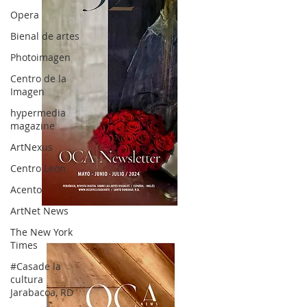
Opera
Bienal de artes
Photoimagen
Centro de la
Imagen
hypermedia
magazine
ArtNexus
Centro León
Acento
ArtNet News
OCA|News 32/ Mayo-Junio-Julio, 2023
The New York
Times
#Casade la
cultura
Jarabacoa, RD