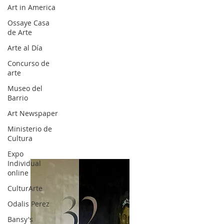
Art in America
Ossaye Casa
de Arte
Arte al Día
Concurso de
arte
Museo del
Barrio
Art Newspaper
Ministerio de
Cultura
Expo
Individual
online
CulturArte
Odalis Perez
Bansy's