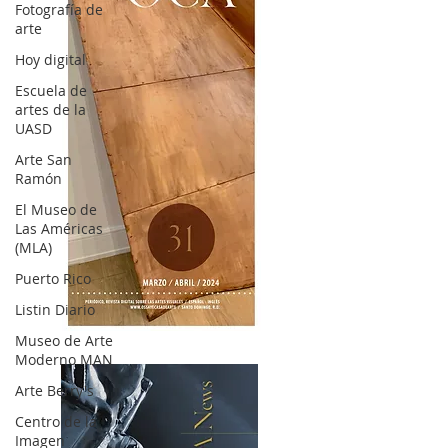
Fotografía de
arte
Hoy digital
Escuela de
artes de la
UASD
Arte San
Ramón
El Museo de
Las Américas
(MLA)
Puerto Rico
Listin Diario
OCA|News 31 / Marzo-Abril / 2024
Museo de Arte
Moderno MAN
Arte Berry's
Centro de la
Imagen