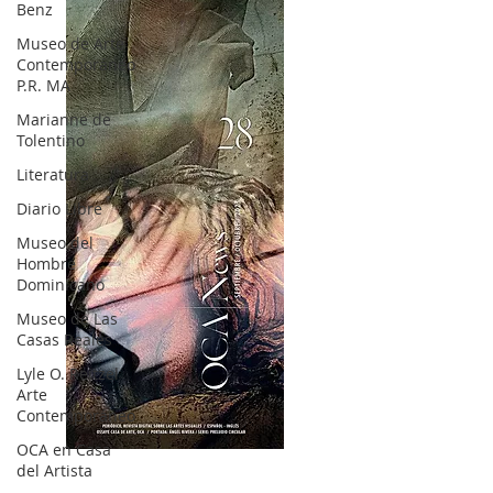
Benz
Museo de Arte
Contemporáneo
P.R. MA
Marianne de
Tolentino
Literatura
Diario Libre
Museo del
Hombre
Dominicano
Museo de Las
Casas Reales
Lyle O. Reitzel
Arte
Contemporáneo
OCA en Casa
OCA|News 28 / Julio-Agosto-Septiembre, 2023
del Artista