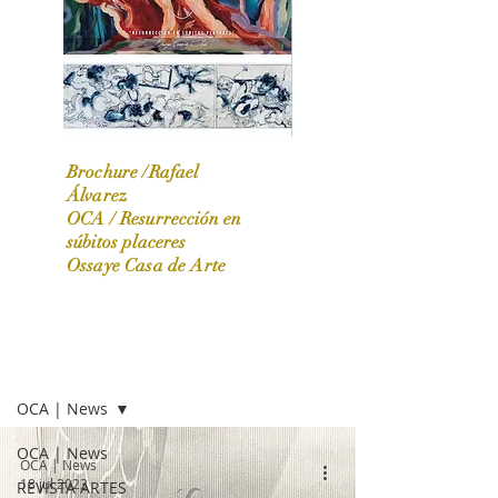
Brochure /Rafael
Álvarez
OCA /
Resurrección en
OCA|News 31 / Marzo-Abril / 2024
súbitos placeres
Ossaye Casa de Arte
OCA | NEWS
OCA | News
OCA | News
OCA | News
18 jul 2023
REVISTA ARTES