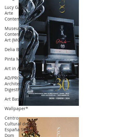
Lucy García |
Arte
Contemporáneo.
Museum of
Contemporary
Art (MOCA) N
Delia Blanco
Pinta Miami
Art in America
AD/PRO
Architectural
DigestPRO Ar
Art Basel
Wallpaper*
OCA|News 30 /Enero-Febrero / 2024
Centro
Cultural de
España Santo
Dom