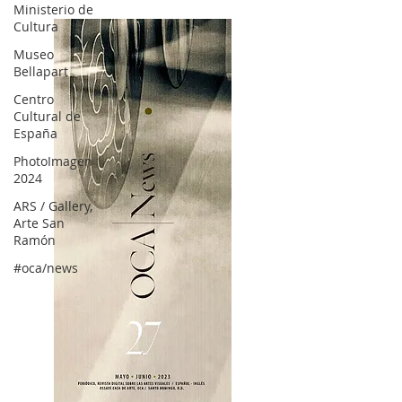
Ministerio de
Cultura
Museo
Bellapart
Centro
Cultural de
España
PhotoImagen
2024
ARS / Gallery,
Arte San
Ramón
#oca/news