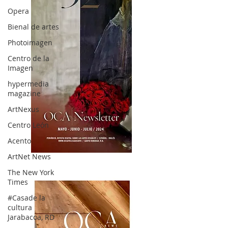
Opera
Bienal de artes
Photoimagen
Centro de la
Imagen
hypermedia
magazine
ArtNexus
Centro León
Acento
ArtNet News
OCA|News 32/ Mayo-Junio-Julio, 2023
The New York
Times
#Casade la
cultura
Jarabacoa, RD