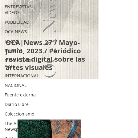
ENTREVISTAS |
VIDEOS
PUBLICIDAD
OCA NEWS
OCA|News 27 / Mayo-
FERIAS
Junio, 2023 / Periódico
MUSEOS
revista digital sobre las
MERCADO DE
artes visuales
ARTE
INTERNACIONAL
NACIONAL
Fuente externa
Diario Libre
Coleccionismo
The Art
Newspaper