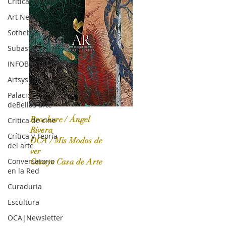
Crítica de Arte
Art News
Sotheby's
Subasta
INFOBAE|AMERICA
Artsys
Palacio
deBellas arte
Brochure / Ángel
Critica de cine
Rivera
Crítica y Teoría
OCA / Mis Modos de
del arte
OCA|News 31 / Marzo-Abril / 2024
ver
Conversatorio
Ossaye Casa de Arte
en la Red
Curaduria
Escultura
OCA|Newsletter