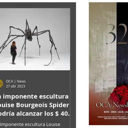
OCA | News
27 abr 2023
a imponente escultura
ouise Bourgeois Spider
odría alcanzar los $ 40
illones en Sotheby's
 imponente escultura Louise
OCA|News 32/ Mayo-Junio