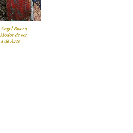
 Ángel Rivera
 Modos de ver
sa de Arte
 / Marzo-Abril / 2024