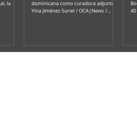
l, la
dominicana como curadora adjunta:
Bo
Yina Jiménez Suriel / OCA|News /
40
en un...
Bienal del Mercosur / Julio 29, 2023...
/ 