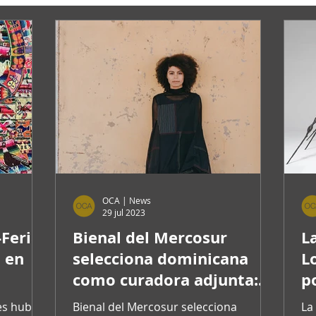
OCA | News
29 jul 2023
-Feria
Bienal del Mercosur
L
o en
selecciona dominicana
L
como curadora adjunta:
p
Yina Jiménez Suriel
m
res hubo
Bienal del Mercosur selecciona
La