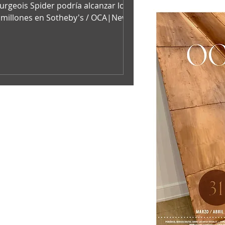
urgeois Spider podría alcanzar los $
 millones en Sotheby's / OCA|News
Louise Bourgeois, Sotheby's ...