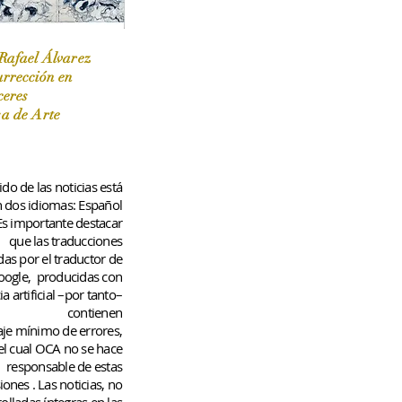
Rafael Álvarez
urrección en
ceres
 / Marzo-Abril / 2024
sa de Arte
do de las noticias está
n dos idiomas: Español
 Es importante destacar
que las traducciones
das por el traductor de
oogle,
producidas con
ia artificial –por tanto–
contienen
aje
mínimo
de errores,
el cual OCA no se hace
responsable de estas
iones
. Las noticias, no