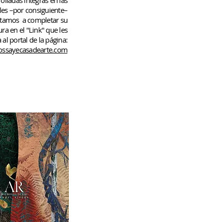
rolladas
íntegras en las
les –por consiguiente–
rtamos
a completar su
ura en el "Link" que les
 al portal de la página:
ssayecasadearte.com