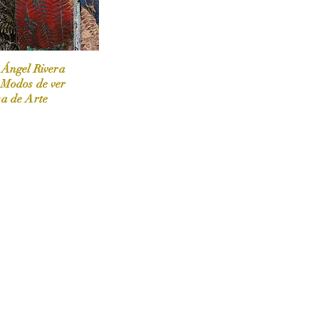
 Ángel Rivera
 Modos de ver
sa de Arte
 / Marzo-Abril / 2024