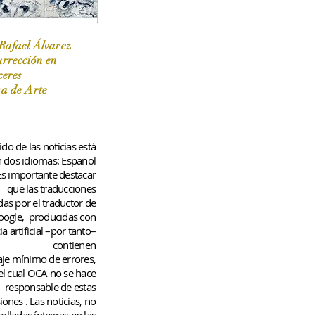
Rafael Álvarez
urrección en
ceres
 / Marzo-Abril / 2024
sa de Arte
do de las noticias está
n dos idiomas: Español
 Es importante destacar
que las traducciones
das por el traductor de
oogle,
producidas con
ia artificial –por tanto–
contienen
aje
mínimo
de errores,
el cual OCA no se hace
responsable de estas
iones
. Las noticias, no