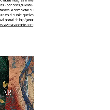
rolladas
íntegras en las
les –por consiguiente–
rtamos
a completar su
ura en el "Link" que les
 al portal de la página:
ssayecasadearte.com