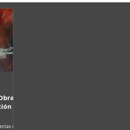
Obras
ción
ectas de