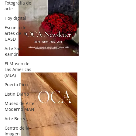
Fotografía de
arte
Hoy digital
Escuela de
artes de la
UASD
Arte San
Ramón
OCA|News 32/ Mayo-Junio-Julio, 2023
El Museo de
Las Américas
(MLA)
Puerto Rico
Listin Diario
Museo de Arte
Moderno MAN
Arte Berry's
Centro de la
Imagen