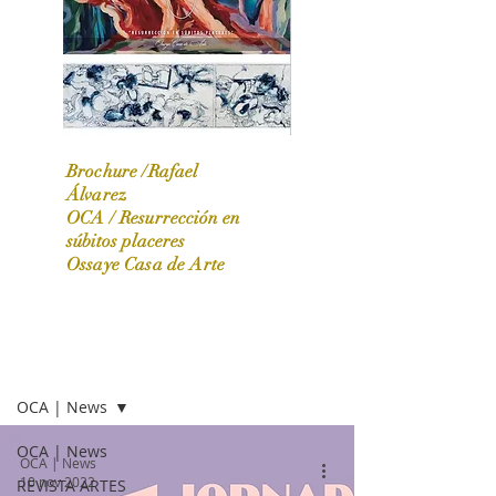
Brochure /Rafael
Álvarez
OCA /
Resurrección en
OCA|News 31 / Marzo-Abril / 2024
súbitos placeres
Ossaye Casa de Arte
OCA | NEWS
OCA | News
OCA | News
OCA | News
10 nov 2022
REVISTA ARTES