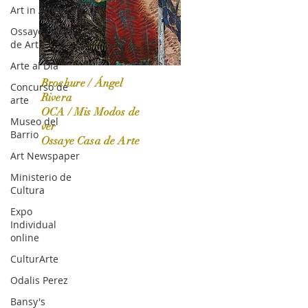
Art in America
Ossaye Casa
de Arte
Arte al Día
Brochure / Ángel
Concurso de
Rivera
arte
OCA / Mis Modos de
Museo del
OCA|News 31 / Marzo-Abril / 2024
ver
Barrio
Ossaye Casa de Arte
Art Newspaper
Ministerio de
Cultura
Expo
Individual
online
CulturArte
Odalis Perez
Bansy's