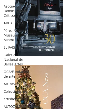
Asociación
Dominicana de
Críticos d
ABC Cultural
Pérez Art
Museum
Miami
EL PAÍS
Galería
OCA|News 30 /Enero-Febrero / 2024
Nacional de
Bellas Artes
OCA/Fundación
de arte
ARTnews
Coleccionismo
artishockrevista
AUTOZAMA/Mercedes-