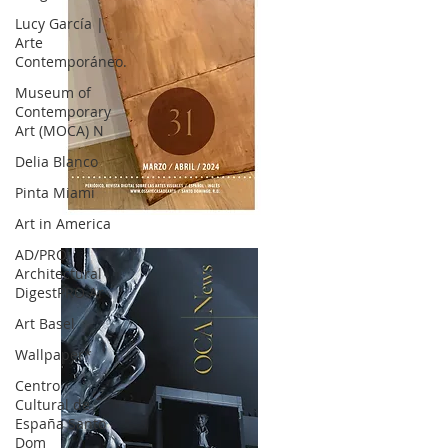
Lucy García |
Arte
Contemporáneo.
Museum of
Contemporary
Art (MOCA) N
Delia Blanco
Pinta Miami
Art in America
OCA|News 31 / Marzo-Abril / 2024
AD/PRO
Architectural
DigestPRO Ar
Art Basel
Wallpaper*
Centro
Cultural de
España Santo
Dom