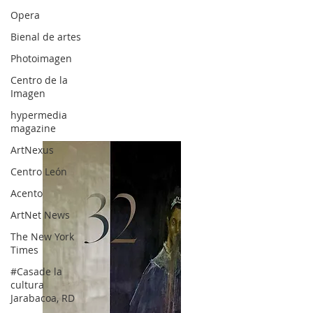
Opera
Bienal de artes
Photoimagen
Centro de la
Imagen
hypermedia
magazine
ArtNexus
Centro León
Acento
ArtNet News
The New York
Times
#Casade la
cultura
Jarabacoa, RD