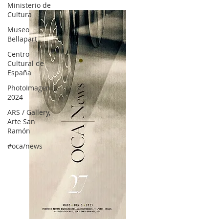
Ministerio de
Cultura
Museo
Bellapart
Centro
Cultural de
España
PhotoImagen
2024
ARS / Gallery,
Arte San
Ramón
#oca/news