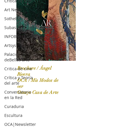
Crítica de Arte
Art News
Sotheby's
Subasta
INFOBAE|AMERICA
Artsys
Palacio
deBellas arte
Brochure / Ángel
Critica de cine
Rivera
Crítica y Teoría
OCA / Mis Modos de
del arte
OCA|News 31 / Marzo-Abril / 2024
ver
Conversatorio
Ossaye Casa de Arte
en la Red
Curaduria
Escultura
OCA|Newsletter