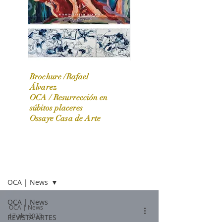
Brochure /Rafael
Álvarez
OCA /
Resurrección en
OCA|News 31 / Marzo-Abril / 2024
súbitos placeres
Ossaye Casa de Arte
OCA | NEWS
OCA | News
OCA | News
OCA | News
17 abr 2023
REVISTA ARTES