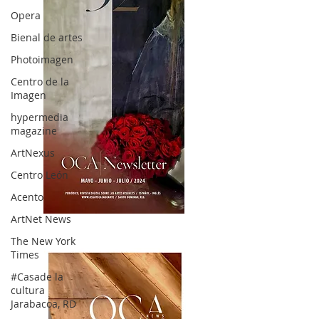
Opera
Bienal de artes
Photoimagen
Centro de la
Imagen
hypermedia
magazine
ArtNexus
Centro León
Acento
ArtNet News
OCA|News 32/ Mayo-Junio-Julio, 2023
The New York
Times
#Casade la
cultura
Jarabacoa, RD