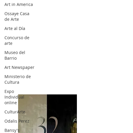
Art in America
Ossaye Casa
de Arte
Arte al Día
Concurso de
arte
Museo del
Barrio
Art Newspaper
Ministerio de
Cultura
Expo
Individual
online
CulturArte
Odalis Perez
Bansy's