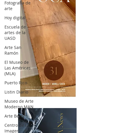
Fotografía de
arte
Hoy digital
Escuela de
artes de la
UASD
Arte San
Ramón
El Museo de
Las Américas
(MLA)
Puerto Rico
Listin Diario
OCA|News 31 / Marzo-Abril / 2024
Museo de Arte
Moderno MAN
Arte Berry's
Centro de la
Imagen