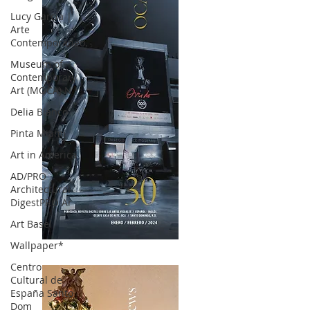
Lucy García |
Arte
Contemporáneo.
Museum of
Contemporary
Art (MOCA) N
Delia Blanco
Pinta Miami
Art in America
AD/PRO
Architectural
DigestPRO Ar
Art Basel
Wallpaper*
OCA|News 30 /Enero-Febrero / 2024
Centro
Cultural de
España Santo
Dom