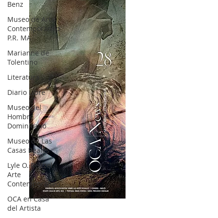
Benz
Museo de Arte
Contemporáneo
P.R. MA
Marianne de
Tolentino
Literatura
Diario Libre
Museo del
Hombre
Dominicano
Museo de Las
Casas Reales
Lyle O. Reitzel
Arte
Contemporáneo
OCA en Casa
OCA|News 28 / Julio-Agosto-Septiembre, 2023
del Artista