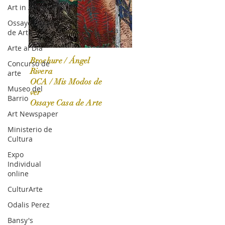
Art in America
Ossaye Casa
de Arte
Arte al Día
Brochure / Ángel
Concurso de
Rivera
arte
OCA / Mis Modos de
Museo del
OCA|News 31 / Marzo-Abril / 2024
ver
Barrio
Ossaye Casa de Arte
Art Newspaper
Ministerio de
Cultura
Expo
Individual
online
CulturArte
Odalis Perez
Bansy's