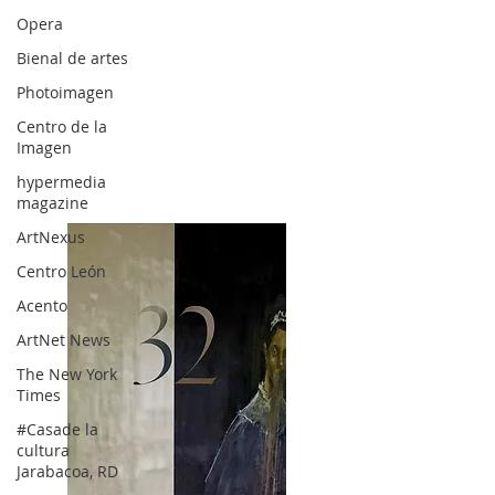
Opera
Bienal de artes
Photoimagen
Centro de la
Imagen
hypermedia
magazine
ArtNexus
Centro León
Acento
ArtNet News
The New York
Times
#Casade la
cultura
Jarabacoa, RD