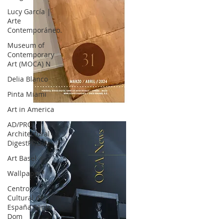
Lucy García |
Arte
Contemporáneo.
Museum of
Contemporary
Art (MOCA) N
Delia Blanco
Pinta Miami
Art in America
OCA|News 31 / Marzo-Abril / 2024
AD/PRO
Architectural
DigestPRO Ar
Art Basel
Wallpaper*
Centro
Cultural de
España Santo
Dom