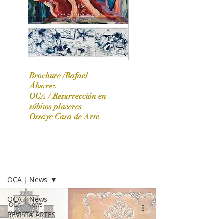
Brochure /Rafael
Álvarez
OCA /
Resurrección en
OCA|News 31 / Marzo-Abril / 2024
súbitos placeres
Ossaye Casa de Arte
OCA | NEWS
OCA | News
OCA | News
OCA | News
2 feb 2023
REVISTA ARTES