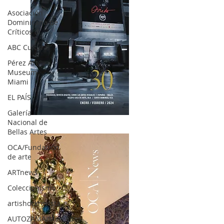
Asociación
Dominicana de
Críticos d
ABC Cultural
Pérez Art
Museum
Miami
EL PAÍS
Galería
OCA|News 30 /Enero-Febrero / 2024
Nacional de
Bellas Artes
OCA/Fundación
de arte
ARTnews
Coleccionismo
artishockrevista
AUTOZAMA/Mercedes-