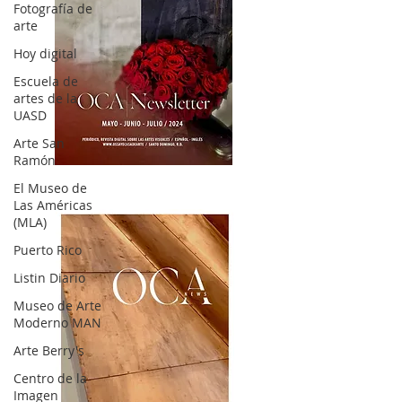
Fotografía de
arte
Hoy digital
Escuela de
artes de la
UASD
Arte San
Ramón
OCA|News 32/ Mayo-Junio-Julio, 2023
El Museo de
Las Américas
(MLA)
Puerto Rico
Listin Diario
Museo de Arte
Moderno MAN
Arte Berry's
Centro de la
Imagen