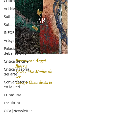
Crítica de Arte
Art News
Sotheby's
Subasta
INFOBAE|AMERICA
Artsys
Palacio
deBellas arte
Brochure / Ángel
Critica de cine
Rivera
Crítica y Teoría
OCA / Mis Modos de
del arte
OCA|News 31 / Marzo-Abril / 2024
ver
Conversatorio
Ossaye Casa de Arte
en la Red
Curaduria
Escultura
OCA|Newsletter