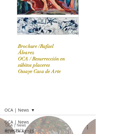
Brochure /Rafael
Álvarez
OCA /
Resurrección en
OCA|News 31 / Marzo-Abril / 2024
súbitos placeres
Ossaye Casa de Arte
OCA | NEWS
OCA | News
OCA | News
OCA | News
6 nov 2023
REVISTA ARTES