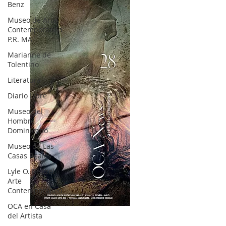
Benz
Museo de Arte
Contemporáneo
P.R. MA
Marianne de
Tolentino
Literatura
Diario Libre
Museo del
Hombre
Dominicano
Museo de Las
Casas Reales
Lyle O. Reitzel
Arte
Contemporáneo
OCA en Casa
OCA|News 28 / Julio-Agosto-Septiembre, 2023
del Artista