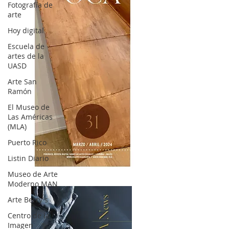
Fotografía de
arte
Hoy digital
Escuela de
artes de la
UASD
Arte San
Ramón
El Museo de
Las Américas
(MLA)
Puerto Rico
Listin Diario
OCA|News 31 / Marzo-Abril / 2024
Museo de Arte
Moderno MAN
Arte Berry's
Centro de la
Imagen