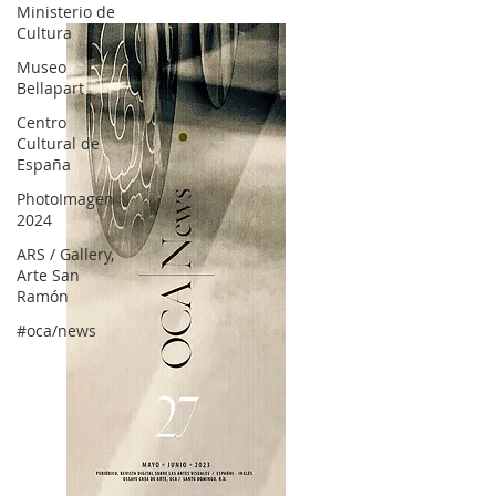
Ministerio de
Cultura
Museo
Bellapart
Centro
Cultural de
España
PhotoImagen
2024
ARS / Gallery,
Arte San
Ramón
#oca/news