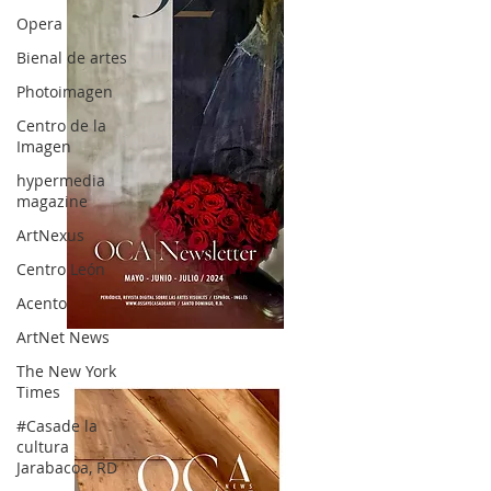
Opera
Bienal de artes
Photoimagen
Centro de la
Imagen
hypermedia
magazine
ArtNexus
Centro León
Acento
ArtNet News
OCA|News 32/ Mayo-Junio-Julio, 2023
The New York
Times
#Casade la
cultura
Jarabacoa, RD