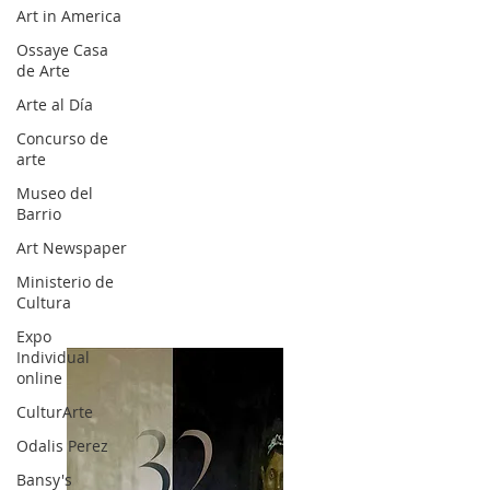
Art in America
Ossaye Casa
de Arte
Arte al Día
Concurso de
arte
Museo del
Barrio
Art Newspaper
Ministerio de
Cultura
Expo
Individual
online
CulturArte
Odalis Perez
Bansy's