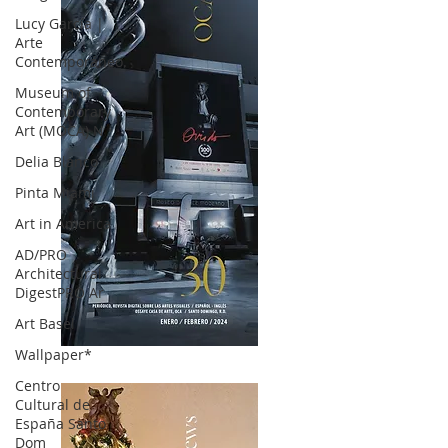
Lucy García |
Arte
Contemporáneo.
Museum of
Contemporary
Art (MOCA) N
Delia Blanco
Pinta Miami
Art in America
AD/PRO
Architectural
DigestPRO Ar
Art Basel
Wallpaper*
OCA|News 30 /Enero-Febrero / 2024
Centro
Cultural de
España Santo
Dom