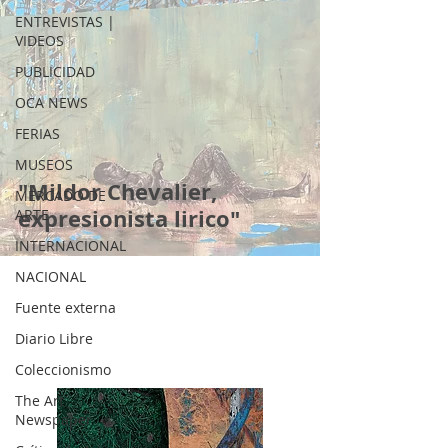
ENTREVISTAS |
VIDEOS
PUBLICIDAD
OCA NEWS
FERIAS
MUSEOS
"Mildor Chevalier,
MERCADO DE
expresionista lirico"
ARTE
INTERNACIONAL
NACIONAL
Fuente externa
Diario Libre
Coleccionismo
The Art
Newspaper