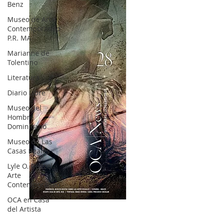
Benz
Museo de Arte
Contemporáneo
P.R. MA
Marianne de
Tolentino
Literatura
Diario Libre
Museo del
Hombre
Dominicano
Museo de Las
Casas Reales
Lyle O. Reitzel
Arte
Contemporáneo
OCA en Casa
OCA|News 28 / Julio-Agosto-Septiembre, 2023
del Artista