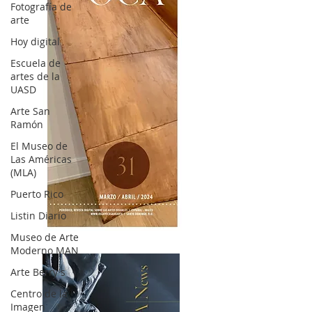
Fotografía de
arte
Hoy digital
Escuela de
artes de la
UASD
Arte San
Ramón
El Museo de
Las Américas
(MLA)
Puerto Rico
Listin Diario
OCA|News 31 / Marzo-Abril / 2024
Museo de Arte
Moderno MAN
Arte Berry's
Centro de la
Imagen