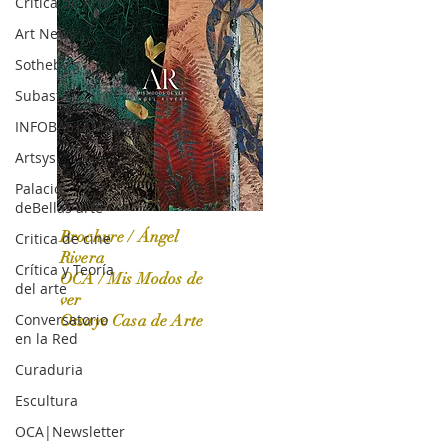
Crítica de Arte
Art News
Sotheby's
Subasta
INFOBAE|AMERICA
Artsys
Palacio
deBellas arte
Brochure / Ángel
Critica de cine
Rivera
Crítica y Teoría
OCA / Mis Modos de
del arte
OCA|News 31 / Marzo-Abril / 2024
ver
Conversatorio
Ossaye Casa de Arte
en la Red
Curaduria
Escultura
OCA|Newsletter