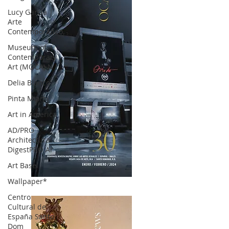
Lucy García |
Arte
Contemporáneo.
Museum of
Contemporary
Art (MOCA) N
Delia Blanco
Pinta Miami
Art in America
AD/PRO
Architectural
DigestPRO Ar
Art Basel
Wallpaper*
OCA|News 30 /Enero-Febrero / 2024
Centro
Cultural de
España Santo
Dom