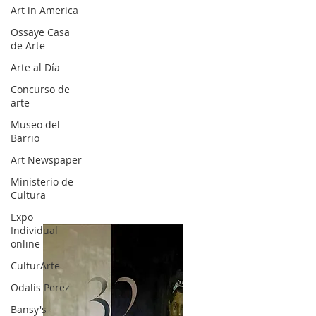
Art in America
Ossaye Casa
de Arte
Arte al Día
Concurso de
arte
Museo del
Barrio
Art Newspaper
Ministerio de
Cultura
Expo
Individual
online
CulturArte
Odalis Perez
Bansy's