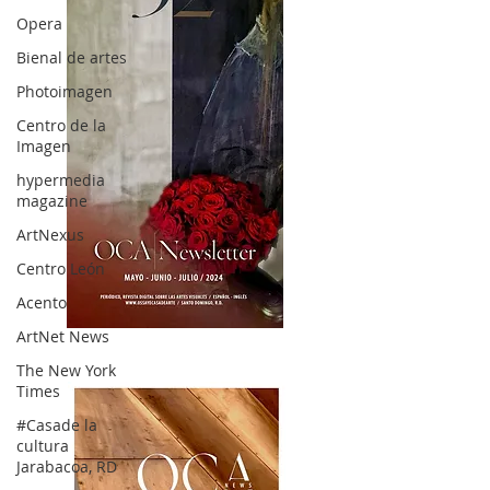
Opera
Bienal de artes
Photoimagen
Centro de la
Imagen
hypermedia
magazine
ArtNexus
Centro León
Acento
ArtNet News
OCA|News 32/ Mayo-Junio-Julio, 2023
The New York
Times
#Casade la
cultura
Jarabacoa, RD