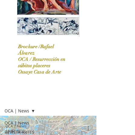
Brochure /Rafael
Álvarez
OCA /
Resurrección en
OCA|News 31 / Marzo-Abril / 2024
súbitos placeres
Ossaye Casa de Arte
OCA | NEWS
OCA | News
OCA | News
OCA | News
13 dic 2020
REVISTA ARTES