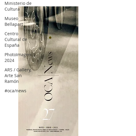
Ministerio de
Cultura
Museo
Bellapart
Centro
Cultural de
España
PhotoImagen
2024
ARS / Gallery,
Arte San
Ramón
#oca/news