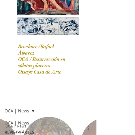
Brochure /Rafael
Álvarez
OCA /
Resurrección en
OCA|News 31 / Marzo-Abril / 2024
súbitos placeres
Ossaye Casa de Arte
OCA | NEWS
OCA | News
OCA | News
OCA | News
6 nov 2023
REVISTA ARTES