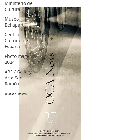
Ministerio de
Cultura
Museo
Bellapart
Centro
Cultural de
España
PhotoImagen
2024
ARS / Gallery,
Arte San
Ramón
#oca/news