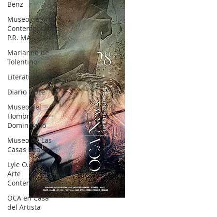
Benz
Museo de Arte
Contemporáneo
P.R. MA
Marianne de
Tolentino
Literatura
Diario Libre
Museo del
Hombre
Dominicano
Museo de Las
Casas Reales
Lyle O. Reitzel
Arte
Contemporáneo
OCA en Casa
OCA|News 28 / Julio-Agosto-Septiembre, 2023
del Artista