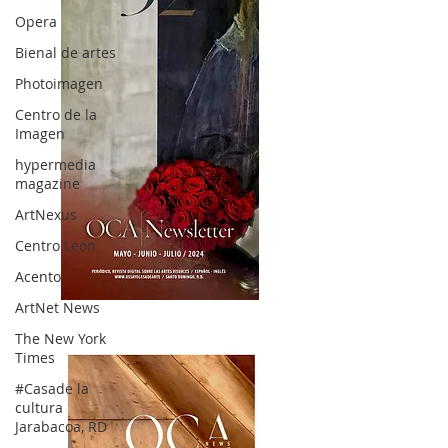
Opera
Bienal de artes
Photoimagen
Centro de la
Imagen
hypermedia
magazine
ArtNexus
Centro León
Acento
ArtNet News
OCA|News 32/ Mayo-Junio-Julio, 2023
The New York
Times
#Casade la
cultura
Jarabacoa, RD