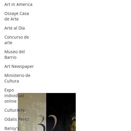
Art in America
Ossaye Casa
de Arte
Arte al Día
Concurso de
arte
Museo del
Barrio
Art Newspaper
Ministerio de
Cultura
Expo
Individual
online
CulturArte
Odalis Perez
Bansy's