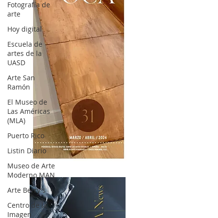
Fotografía de
arte
Hoy digital
Escuela de
artes de la
UASD
Arte San
Ramón
El Museo de
Las Américas
(MLA)
Puerto Rico
Listin Diario
OCA|News 31 / Marzo-Abril / 2024
Museo de Arte
Moderno MAN
Arte Berry's
Centro de la
Imagen