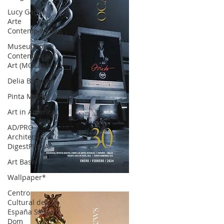
Lucy García |
Arte
Contemporáneo.
Museum of
Contemporary
Art (MOCA) N
Delia Blanco
Pinta Miami
Art in America
AD/PRO
Architectural
DigestPRO Ar
Art Basel
Wallpaper*
OCA|News 30 /Enero-Febrero / 2024
Centro
Cultural de
España Santo
Dom