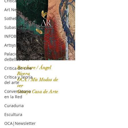
Crítica de Arte
Art News
Sotheby's
Subasta
INFOBAE|AMERICA
Artsys
Palacio
deBellas arte
Brochure / Ángel
Critica de cine
Rivera
Crítica y Teoría
OCA / Mis Modos de
del arte
OCA|News 31 / Marzo-Abril / 2024
ver
Conversatorio
Ossaye Casa de Arte
en la Red
Curaduria
Escultura
OCA|Newsletter