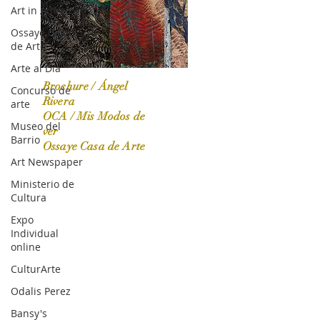
Art in America
Ossaye Casa
de Arte
Arte al Día
Brochure / Ángel
Concurso de
Rivera
arte
OCA / Mis Modos de
Museo del
OCA|News 31 / Marzo-Abril / 2024
ver
Barrio
Ossaye Casa de Arte
Art Newspaper
Ministerio de
Cultura
Expo
Individual
online
CulturArte
Odalis Perez
Bansy's