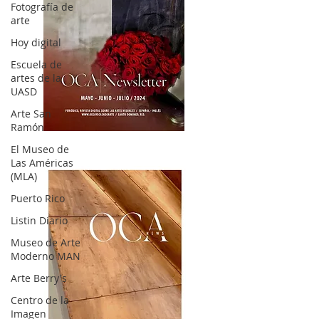
Fotografía de
arte
Hoy digital
Escuela de
artes de la
UASD
Arte San
Ramón
OCA|News 32/ Mayo-Junio-Julio, 2023
El Museo de
Las Américas
(MLA)
Puerto Rico
Listin Diario
Museo de Arte
Moderno MAN
Arte Berry's
Centro de la
Imagen