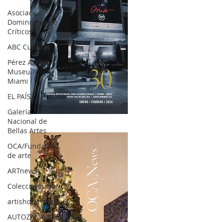
Asociación
Dominicana de
Críticos d
ABC Cultural
Pérez Art
Museum
Miami
EL PAÍS
Galería
OCA|News 30 /Enero-Febrero / 2024
Nacional de
Bellas Artes
OCA/Fundación
de arte
ARTnews
Coleccionismo
artishockrevista
AUTOZAMA/Mercedes-