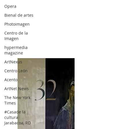
Opera
Bienal de artes
Photoimagen
Centro de la
Imagen
hypermedia
magazine
ArtNexus
Centro León
Acento
ArtNet News
The New York
Times
#Casade la
cultura
Jarabacoa, RD