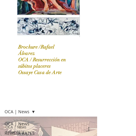
Brochure /Rafael
Álvarez
OCA /
Resurrección en
OCA|News 31 / Marzo-Abril / 2024
súbitos placeres
Ossaye Casa de Arte
OCA | NEWS
OCA | News
OCA | News
OCA | News
1 mar 2021
REVISTA ARTES