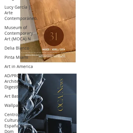
Lucy García |
Arte
Contemporáneo.
Museum of
Contemporary
Art (MOCA) N
Delia Blanco
Pinta Miami
Art in America
OCA|News 31 / Marzo-Abril / 2024
AD/PRO
Architectural
DigestPRO Ar
Art Basel
Wallpaper*
Centro
Cultural de
España Santo
Dom