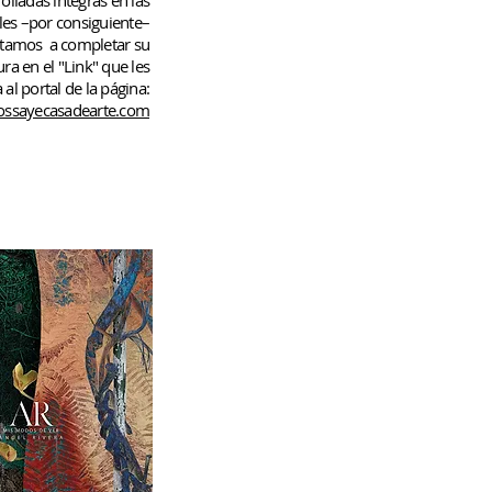
rolladas
íntegras en las
les –por consiguiente–
rtamos
a completar su
ura en el "Link" que les
 al portal de la página:
ssayecasadearte.com