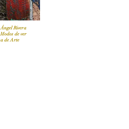
 Ángel Rivera
 Modos de ver
sa de Arte
 / Marzo-Abril / 2024