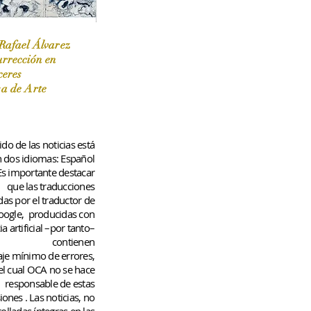
Rafael Álvarez
urrección en
ceres
 / Marzo-Abril / 2024
sa de Arte
do de las noticias está
n dos idiomas: Español
 Es importante destacar
que las traducciones
das por el traductor de
oogle,
producidas con
ia artificial –por tanto–
contienen
aje
mínimo
de errores,
el cual OCA no se hace
responsable de estas
iones
. Las noticias, no