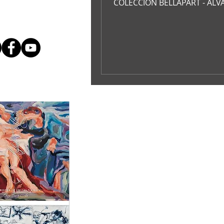
COLECCIÓN BELLAPART - ÁLVARE
Jaime Colson el arte