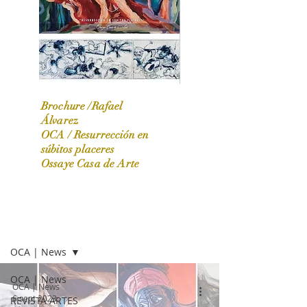
Brochure /Rafael
Álvarez
OCA /
Resurrección en
OCA|News 31 / Marzo-Abril / 2024
súbitos placeres
Ossaye Casa de Arte
OCA | NEWS
OCA | News
OCA | News
OCA | News
6 sept 2023
REVISTA ARTES