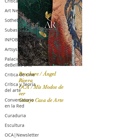
Crítica de Arte
Art News
Sotheby's
Subasta
INFOBAE|AMERICA
Artsys
Palacio
deBellas arte
Brochure / Ángel
Critica de cine
Rivera
Crítica y Teoría
OCA / Mis Modos de
del arte
OCA|News 31 / Marzo-Abril / 2024
ver
Conversatorio
Ossaye Casa de Arte
en la Red
Curaduria
Escultura
OCA|Newsletter