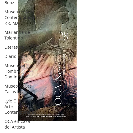
Benz
Museo de Arte
Contemporáneo
P.R. MA
Marianne de
Tolentino
Literatura
Diario Libre
Museo del
Hombre
Dominicano
Museo de Las
Casas Reales
Lyle O. Reitzel
Arte
Contemporáneo
OCA en Casa
OCA|News 28 / Julio-Agosto-Septiembre, 2023
del Artista