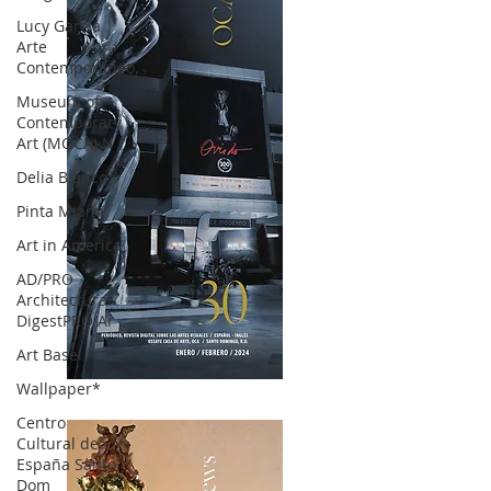
Lucy García |
Arte
Contemporáneo.
Museum of
Contemporary
Art (MOCA) N
Delia Blanco
Pinta Miami
Art in America
AD/PRO
Architectural
DigestPRO Ar
Art Basel
Wallpaper*
OCA|News 30 /Enero-Febrero / 2024
Centro
Cultural de
España Santo
Dom