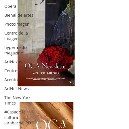
Opera
Bienal de artes
Photoimagen
Centro de la
Imagen
hypermedia
magazine
ArtNexus
Centro León
Acento
ArtNet News
OCA|News 32/ Mayo-Junio-Julio, 2023
The New York
Times
#Casade la
cultura
Jarabacoa, RD