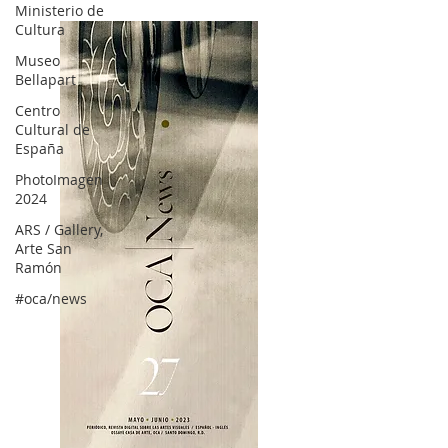
Ministerio de
Cultura
Museo
Bellapart
Centro
Cultural de
España
PhotoImagen
2024
ARS / Gallery,
Arte San
Ramón
#oca/news