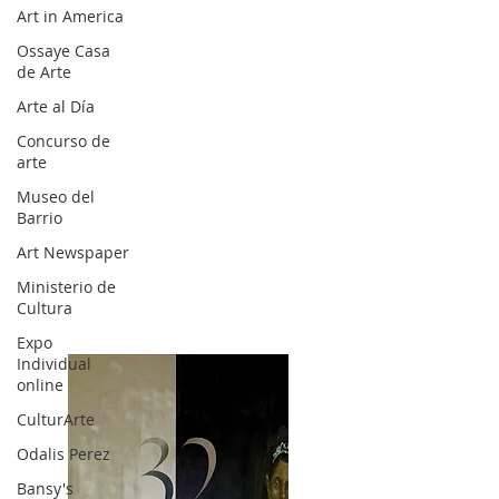
Art in America
Ossaye Casa
de Arte
Arte al Día
Concurso de
arte
Museo del
Barrio
Art Newspaper
Ministerio de
Cultura
Expo
Individual
online
CulturArte
Odalis Perez
Bansy's