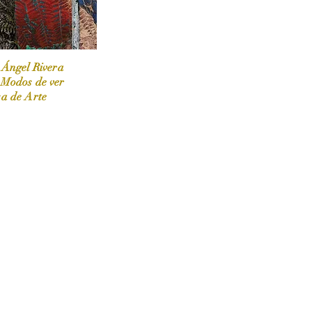
 Ángel Rivera
 Modos de ver
sa de Arte
 / Marzo-Abril / 2024