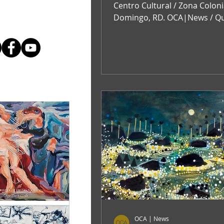
más antiguo del país
Centro Cultural / Zona Colonial, Santo
Ceiba"
Domingo, RD. OCA|News / Qu
Dominica / Sabado 20 de abril,
OCA | News