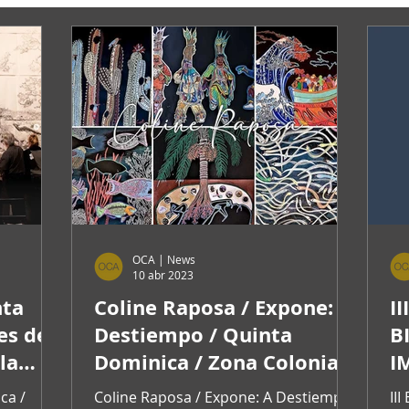
OCA | News
10 abr 2023
nta
Coline Raposa / Expone: A
I
es del
Destiempo / Quinta
B
la
Dominica / Zona Colonial
I
V
ca /
Coline Raposa / Expone: A Destiempo
II