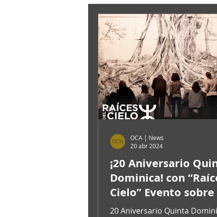
OCA | News
20 abr 2024
¡20 Aniversario Qui
Dominica! con “Raíc
Cielo” Evento sobre 
representación del árbol
20 Aniversario Quinta Domini