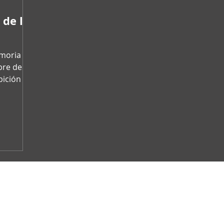
 de la
emoria
bre del
bición del