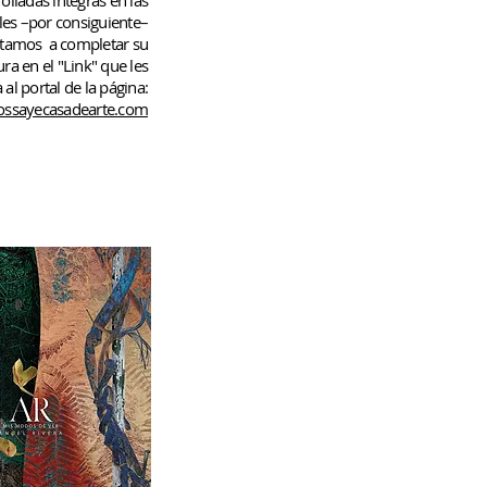
rolladas
íntegras en las
les –por consiguiente–
rtamos
a completar su
ura en el "Link" que les
 al portal de la página:
ssayecasadearte.com