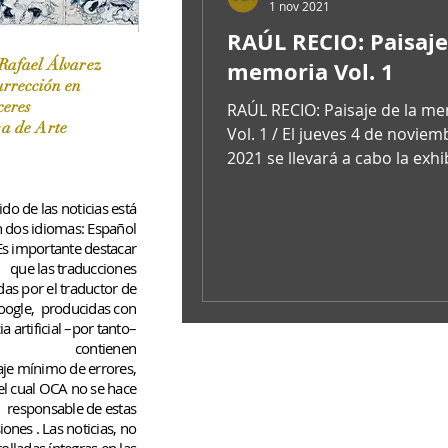
1 nov 2021
RAÚL RECIO: Paisaje
Rafael Álvarez
memoria Vol. 1
urrección en
ceres
RAÚL RECIO: Paisaje de la m
 / Marzo-Abril / 2024
sa de Arte
Vol. 1 / El jueves 4 de noviem
2021 se llevará a cabo la exhi
artista Raúl Recio en...
do de las noticias está
n dos idiomas: Español
 Es importante destacar
que las traducciones
das por el traductor de
oogle,
producidas con
ia artificial –por tanto–
contienen
aje
mínimo
de errores,
el cual OCA no se hace
responsable de estas
iones
. Las noticias, no