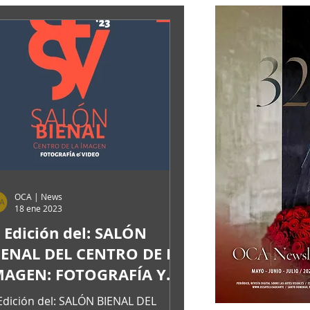
OCA | News
18 ene 2023
II Edición del: SALÓN
IENAL DEL CENTRO DE LA
MAGEN: FOTOGRAFÍA Y
ÍDEO PARTICIPANTES
I Edición del: SALÓN BIENAL DEL
OCA|News 32/ Mayo-Junio