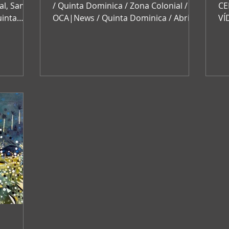
: "La
/ Quinta Dominica / Zona Colonial /
CE
inta
OCA|News / Quinta Dominica / Abril
VÍ
...
10, 2023 / Nacional /
Ima