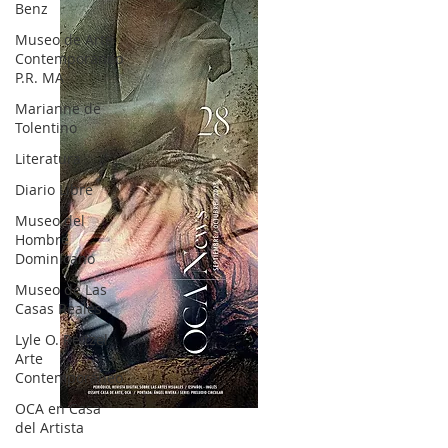
Benz
Museo de Arte
Contemporáneo
P.R. MA
Marianne de
Tolentino
Literatura
Diario Libre
Museo del
Hombre
Dominicano
Museo de Las
Casas Reales
Lyle O. Reitzel
Arte
Contemporáneo
OCA en Casa
OCA|News 28 / Julio-Agosto-Septiembre, 2023
del Artista