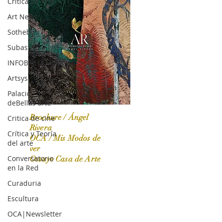
Crítica de Arte
Art News
Sotheby's
Subasta
INFOBAE|AMERICA
Artsys
Palacio
deBellas arte
Brochure / Ángel
Critica de cine
Rivera
Crítica y Teoría
OCA / Mis Modos de
del arte
OCA|News 31 / Marzo-Abril / 2024
ver
Conversatorio
Ossaye Casa de Arte
en la Red
Curaduria
Escultura
OCA|Newsletter