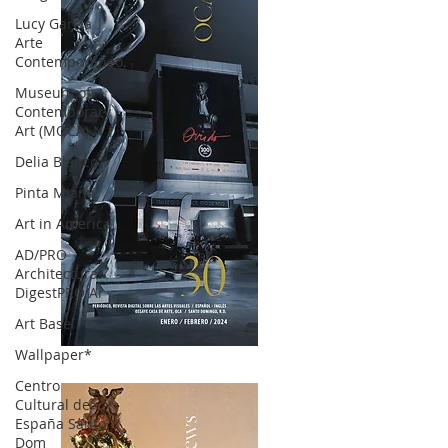
Lucy García |
Arte
Contemporáneo.
Museum of
Contemporary
Art (MOCA) N
Delia Blanco
Pinta Miami
Art in America
AD/PRO
Architectural
DigestPRO Ar
Art Basel
Wallpaper*
OCA|News 30 /Enero-Febrero / 2024
Centro
Cultural de
España Santo
Dom