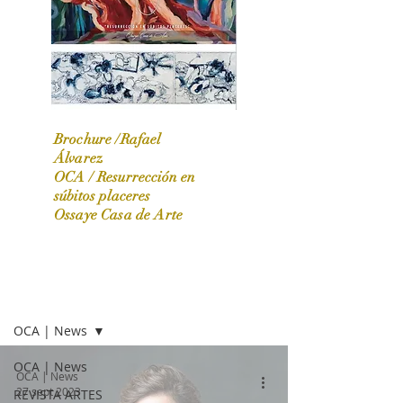
Brochure /Rafael
Álvarez
OCA /
Resurrección en
OCA|News 31 / Marzo-Abril / 2024
súbitos placeres
Ossaye Casa de Arte
OCA | NEWS
OCA | News
OCA | News
OCA | News
27 sept 2023
REVISTA ARTES