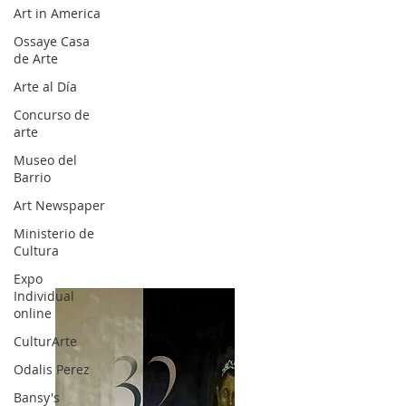
Art in America
Ossaye Casa
de Arte
Arte al Día
Concurso de
arte
Museo del
Barrio
Art Newspaper
Ministerio de
Cultura
Expo
Individual
online
CulturArte
Odalis Perez
Bansy's