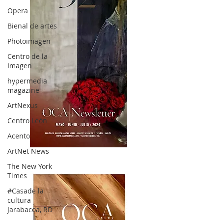
Opera
Bienal de artes
Photoimagen
Centro de la
Imagen
hypermedia
magazine
ArtNexus
Centro León
Acento
ArtNet News
OCA|News 32/ Mayo-Junio-Julio, 2023
The New York
Times
#Casade la
cultura
Jarabacoa, RD