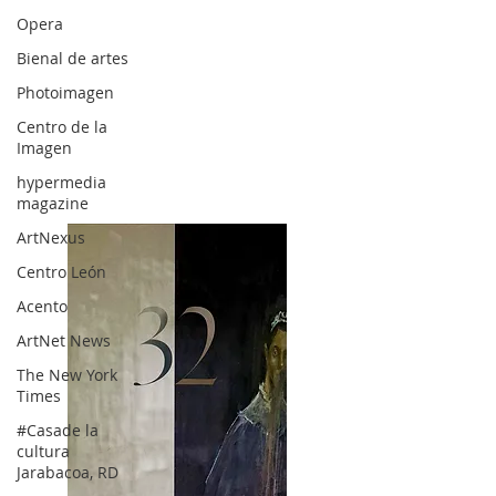
Opera
Bienal de artes
Photoimagen
Centro de la
Imagen
hypermedia
magazine
ArtNexus
Centro León
Acento
ArtNet News
The New York
Times
#Casade la
cultura
Jarabacoa, RD