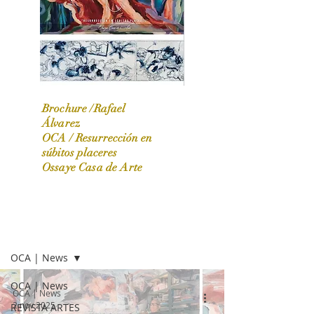
Brochure /Rafael
Álvarez
OCA /
Resurrección en
OCA|News 31 / Marzo-Abril / 2024
súbitos placeres
Ossaye Casa de Arte
OCA | NEWS
OCA | News
OCA | News
OCA | News
2 nov 2025
REVISTA ARTES