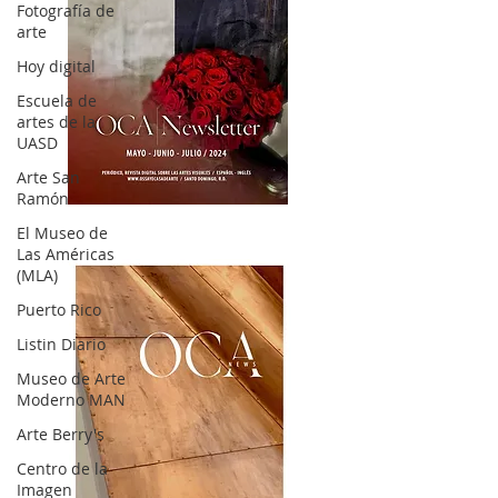
Fotografía de
arte
Hoy digital
Escuela de
artes de la
UASD
Arte San
Ramón
OCA|News 32/ Mayo-Junio-Julio, 2023
El Museo de
Las Américas
(MLA)
Puerto Rico
Listin Diario
Museo de Arte
Moderno MAN
Arte Berry's
Centro de la
Imagen