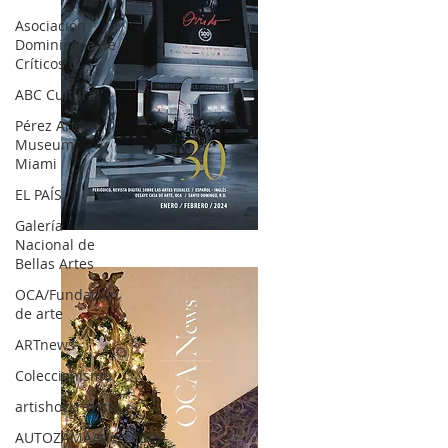
Asociación
Dominicana de
Críticos d
ABC Cultural
Pérez Art
Museum
Miami
EL PAÍS
Galería
OCA|News 30 /Enero-Febrero / 2024
Nacional de
Bellas Artes
OCA/Fundación
de arte
ARTnews
Coleccionismo
artishockrevista
AUTOZAMA/Mercedes-