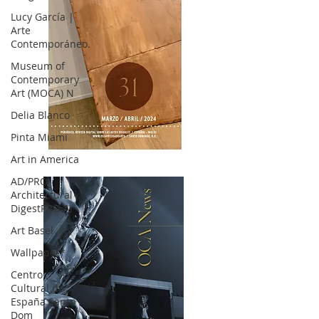
Lucy García |
Arte
Contemporáneo.
Museum of
Contemporary
Art (MOCA) N
Delia Blanco
Pinta Miami
Art in America
OCA|News 31 / Marzo-Abril / 2024
AD/PRO
Architectural
DigestPRO Ar
Art Basel
Wallpaper*
Centro
Cultural de
España Santo
Dom