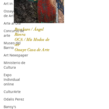
Art in America
Ossaye Casa
de Arte
Arte al Día
Brochure / Ángel
Concurso de
Rivera
arte
OCA / Mis Modos de
Museo del
OCA|News 31 / Marzo-Abril / 2024
ver
Barrio
Ossaye Casa de Arte
Art Newspaper
Ministerio de
Cultura
Expo
Individual
online
CulturArte
Odalis Perez
Bansy's