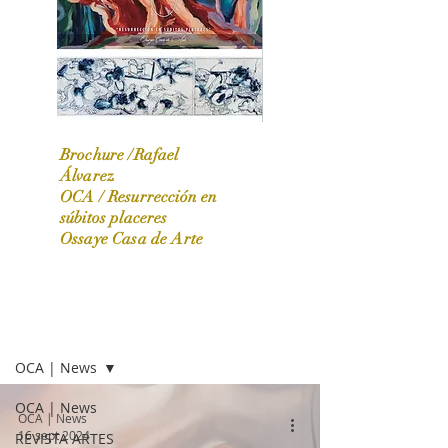
Brochure /Rafael
Álvarez
OCA /
Resurrección en
OCA|News 31 / Marzo-Abril / 2024
súbitos placeres
Ossaye Casa de Arte
OCA | NEWS
OCA | News
OCA | News
OCA | News
16 sept 2024
REVISTA ARTES