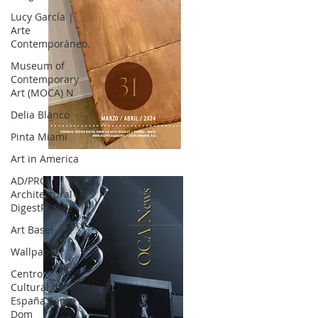
Lucy García |
Arte
Contemporáneo.
Museum of
Contemporary
Art (MOCA) N
Delia Blanco
Pinta Miami
Art in America
OCA|News 31 / Marzo-Abril / 2024
AD/PRO
Architectural
DigestPRO Ar
Art Basel
Wallpaper*
Centro
Cultural de
España Santo
Dom