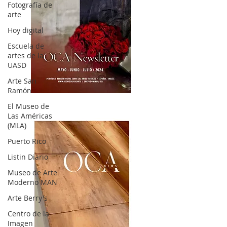
Fotografía de
arte
Hoy digital
Escuela de
artes de la
UASD
Arte San
Ramón
OCA|News 32/ Mayo-Junio-Julio, 2023
El Museo de
Las Américas
(MLA)
Puerto Rico
Listin Diario
Museo de Arte
Moderno MAN
Arte Berry's
Centro de la
Imagen