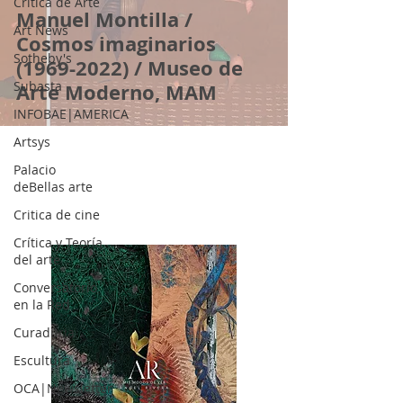
Crítica de Arte
Manuel Montilla /
Art News
Cosmos imaginarios
Sotheby's
(1969-2022) / Museo de
Subasta
Arte Moderno, MAM
INFOBAE|AMERICA
Artsys
Palacio
deBellas arte
Critica de cine
Crítica y Teoría
del arte
Conversatorio
en la Red
Curaduria
Escultura
OCA|Newsletter