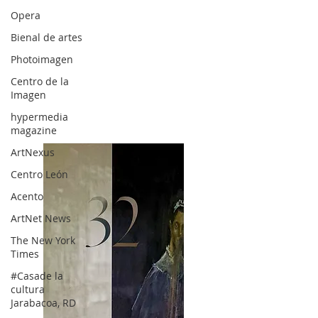
Opera
Bienal de artes
Photoimagen
Centro de la
Imagen
hypermedia
magazine
ArtNexus
Centro León
Acento
ArtNet News
The New York
Times
#Casade la
cultura
Jarabacoa, RD