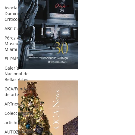
Asociación
Dominicana de
Críticos d
ABC Cultural
Pérez Art
Museum
Miami
EL PAÍS
Galería
OCA|News 30 /Enero-Febrero / 2024
Nacional de
Bellas Artes
OCA/Fundación
de arte
ARTnews
Coleccionismo
artishockrevista
AUTOZAMA/Mercedes-