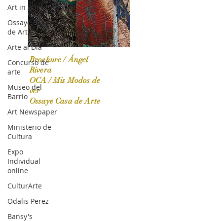
Art in America
Ossaye Casa
de Arte
Arte al Día
Brochure / Ángel
Concurso de
Rivera
arte
OCA / Mis Modos de
Museo del
OCA|News 31 / Marzo-Abril / 2024
ver
Barrio
Ossaye Casa de Arte
Art Newspaper
Ministerio de
Cultura
Expo
Individual
online
CulturArte
Odalis Perez
Bansy's