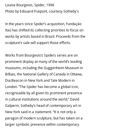
Louise Bourgeois, Spider, 1996
Photo by Edouard Fraipont, courtesy Sotheby's
In the years since Spider’s acquisition, Fundação 
Itaú has shifted its collecting priorities to focus on 
works by artists based in Brazil. Proceeds from the 
sculpture’s sale will support those efforts.
Works from Bourgeois’s Spiders series are on 
prominent display at many of the world’s leading 
museums, including the Guggenheim Museum in 
Bilbao, the National Gallery of Canada in Ottawa, 
Dia:Beacon in New York and Tate Modern in 
London. “The Spider has become a global icon, 
recognisable by all given its prominent presence 
in cultural institutions around the world,” David 
Galperin, Sotheby’s head of contemporary art in 
New York said in a statement. “It is not only a 
paragon of modern sculpture, but has taken on a 
larger symbolic presence within contemporary 