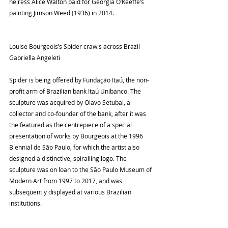
heiress Alice Walton paid for Georgia O’Keeffe’s 
painting Jimson Weed (1936) in 2014.
Louise Bourgeois’s Spider crawls across Brazil
Gabriella Angeleti
Spider is being offered by Fundação Itaú, the non-
profit arm of Brazilian bank Itaú Unibanco. The 
sculpture was acquired by Olavo Setubal, a 
collector and co-founder of the bank, after it was 
the featured as the centrepiece of a special 
presentation of works by Bourgeois at the 1996 
Biennial de São Paulo, for which the artist also 
designed a distinctive, spiralling logo. The 
sculpture was on loan to the São Paulo Museum of 
Modern Art from 1997 to 2017, and was 
subsequently displayed at various Brazilian 
institutions.