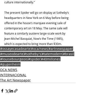
culture internationally.”
The present Spider will go on display at Sotheby’s 
headquarters in New York on 6 May before being 
offered in the house’s marquee evening sale of 
contemporary art on 18 May. The same sale will 
feature a similarly austere large-scale work by 
Jean-Michel Basquiat, Now’s the Time (1985), 
which is expected to bring more than $30m.
#ossayecasadearte
#oca/news
#artnewspaper
#museodearte
#sotheby's
#tatemodern
#brasil
#louisebourgeois
#spider
#40millones
#gugenheim
OCA NEWS
INTERNACIONAL
The Art Newspaper