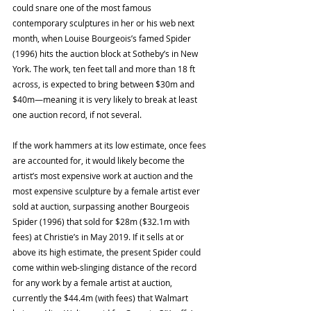
could snare one of the most famous 
contemporary sculptures in her or his web next 
month, when Louise Bourgeois’s famed Spider 
(1996) hits the auction block at Sotheby’s in New 
York. The work, ten feet tall and more than 18 ft 
across, is expected to bring between $30m and 
$40m—meaning it is very likely to break at least 
one auction record, if not several.
If the work hammers at its low estimate, once fees 
are accounted for, it would likely become the 
artist’s most expensive work at auction and the 
most expensive sculpture by a female artist ever 
sold at auction, surpassing another Bourgeois 
Spider (1996) that sold for $28m ($32.1m with 
fees) at Christie’s in May 2019. If it sells at or 
above its high estimate, the present Spider could 
come within web-slinging distance of the record 
for any work by a female artist at auction, 
currently the $44.4m (with fees) that Walmart 