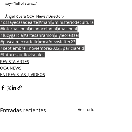
say– “full of stars…”
Ángel Rivera OCA|News / Director.-
#ossayecasadearte
#mam
#ministeriodecultura
#internacional
#zonacolonial
#nacional
#lucygarcia
#artesanramon
#lyleoreitzel
#pascalmeccariello
#oca/newsletter23
#septiembre
#noviembre2022
#pariciareid
#futurosaudiovisuales
REVISTA ARTES
OCA NEWS
ENTREVISTAS | VIDEOS
Entradas recientes
Ver todo