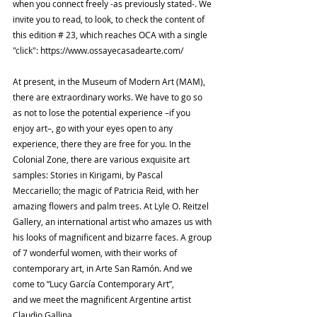
when you connect freely -as previously stated-. We 
invite you to read, to look, to check the content of 
this edition # 23, which reaches OCA with a single 
"click": https://www.ossayecasadearte.com/
At present, in the Museum of Modern Art (MAM), 
there are extraordinary works. We have to go so 
as not to lose the potential experience –if you 
enjoy art–, go with your eyes open to any 
experience, there they are free for you. In the 
Colonial Zone, there are various exquisite art 
samples: Stories in Kirigami, by Pascal 
Meccariello; the magic of Patricia Reid, with her 
amazing flowers and palm trees. At Lyle O. Reitzel 
Gallery, an international artist who amazes us with 
his looks of magnificent and bizarre faces. A group 
of 7 wonderful women, with their works of 
contemporary art, in Arte San Ramón. And we 
come to “Lucy García Contemporary Art”,
and we meet the magnificent Argentine artist 
Claudio Gallina.