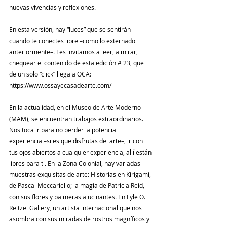
nuevas vivencias y reflexiones.
En esta versión, hay “luces” que se sentirán 
cuando te conectes libre –como lo externado 
anteriormente–. Les invitamos a leer, a mirar, 
chequear el contenido de esta edición # 23, que 
de un solo “click” llega a OCA: 
https://www.ossayecasadearte.com/
En la actualidad, en el Museo de Arte Moderno 
(MAM), se encuentran trabajos extraordinarios. 
Nos toca ir para no perder la potencial 
experiencia –si es que disfrutas del arte–, ir con 
tus ojos abiertos a cualquier experiencia, allí están 
libres para ti. En la Zona Colonial, hay variadas 
muestras exquisitas de arte: Historias en Kirigami, 
de Pascal Meccariello; la magia de Patricia Reid, 
con sus flores y palmeras alucinantes. En Lyle O. 
Reitzel Gallery, un artista internacional que nos 
asombra con sus miradas de rostros magníficos y 