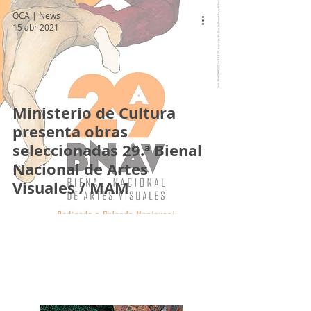
OCA | News
15 abr 2021
Ministerio de Cultura
presenta obras
seleccionadas 29.ª Bienal
Nacional de Artes
Visuales / MAM