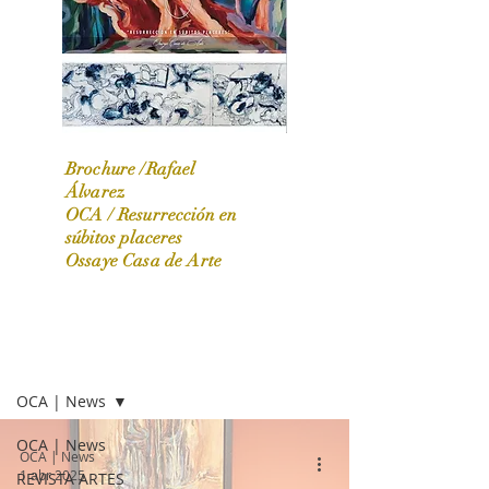
Brochure /Rafael
Álvarez
OCA /
Resurrección en
OCA|News 31 / Marzo-Abril / 2024
súbitos placeres
Ossaye Casa de Arte
OCA | NEWS
OCA | News
OCA | News
OCA | News
1 abr 2025
REVISTA ARTES