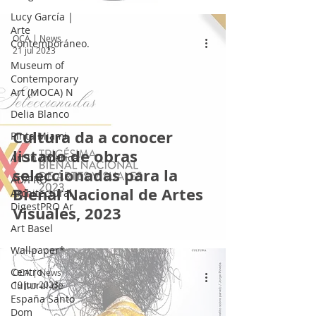
Lucy García |
Arte
OCA | News
Contemporáneo.
21 jul 2023
Museum of
Contemporary
Art (MOCA) N
Delia Blanco
Cultura da a conocer
Pinta Miami
listado de obras
Art in America
seleccionadas para la
AD/PRO
Bienal Nacional de Artes
Architectural
DigestPRO Ar
Visuales, 2023
Art Basel
Wallpaper*
Centro
OCA | News
Cultural de
19 jun 2023
España Santo
Dom