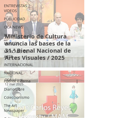
ENTREVISTAS |
VIDEOS
PUBLICIDAD
OCA NEWS
Ministerio de Cultura
FERIAS
anuncia las bases de la
MUSEOS
31.ª Bienal Nacional de
MERCADO DE
Artes Visuales / 2025
ARTE
INTERNACIONAL
NACIONAL
OCA | News
Fuente externa
12 mar 2025
Diario Libre
Coleccionismo
The Art
Newspaper